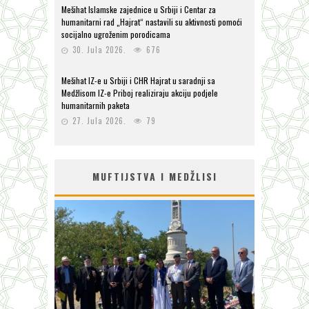
Mešihat Islamske zajednice u Srbiji i Centar za
humanitarni rad „Hajrat“ nastavili su aktivnosti pomoći
socijalno ugroženim porodicama
30. Jula 2026.
676
Mešihat IZ-e u Srbiji i CHR Hajrat u saradnji sa
Medžlisom IZ-e Priboj realiziraju akciju podjele
humanitarnih paketa
27. Jula 2026.
79
MUFTIJSTVA I MEDŽLISI