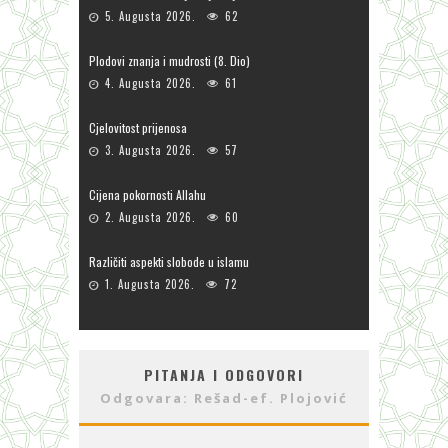
5. Augusta 2026.
62
Plodovi znanja i mudrosti (8. Dio)
4. Augusta 2026.
61
Cjelovitost prijenosa
3. Augusta 2026.
57
Cijena pokornosti Allahu
2. Augusta 2026.
60
Različiti aspekti slobode u islamu
1. Augusta 2026.
72
PITANJA I ODGOVORI
Odgovara: Rešad-ef. Plojović