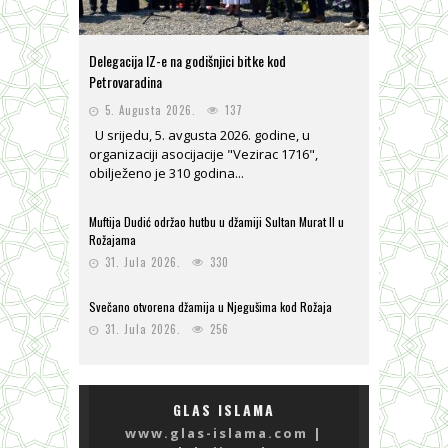
Delegacija IZ-e na godišnjici bitke kod
Petrovaradina
5. Augusta 2026.
137
U srijedu, 5. avgusta 2026. godine, u
organizaciji asocijacije "Vezirac 1716",
obilježeno je 310 godina...
Muftija Dudić održao hutbu u džamiji Sultan Murat II u
Rožajama
31. Jula 2026.
330
Svečano otvorena džamija u Njegušima kod Rožaja
31. Jula 2026.
256
GLAS ISLAMA
www.glas-islama.com |