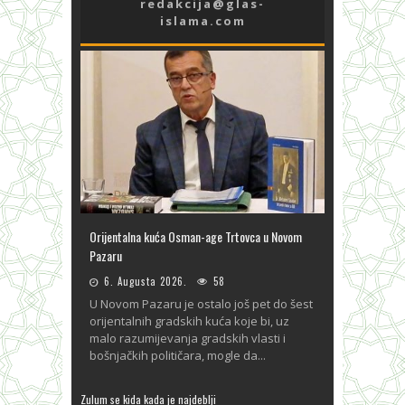
redakcija@glas-
islama.com
Orijentalna kuća Osman-age Trtovca u Novom
Pazaru
6. Augusta 2026.
58
U Novom Pazaru je ostalo još pet do šest
orijentalnih gradskih kuća koje bi, uz
malo razumijevanja gradskih vlasti i
bošnjačkih političara, mogle da...
Zulum se kida kada je najdeblji