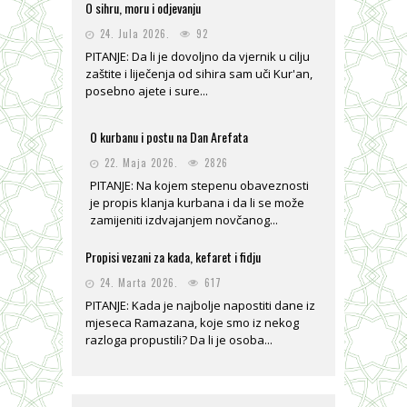
O sihru, moru i odjevanju
24. Jula 2026.
92
PITANJE: Da li je dovoljno da vjernik u cilju
zaštite i liječenja od sihira sam uči Kur'an,
posebno ajete i sure...
O kurbanu i postu na Dan Arefata
22. Maja 2026.
2826
PITANJE: Na kojem stepenu obaveznosti
je propis klanja kurbana i da li se može
zamijeniti izdvajanjem novčanog...
Propisi vezani za kada, kefaret i fidju
24. Marta 2026.
617
PITANJE: Kada je najbolje napostiti dane iz
mjeseca Ramazana, koje smo iz nekog
razloga propustili? Da li je osoba...