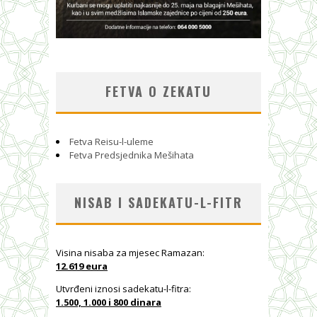
FETVA O ZEKATU
Fetva Reisu-l-uleme
Fetva Predsjednika Mešihata
NISAB I SADEKATU-L-FITR
Visina nisaba za mjesec Ramazan:
12.619 eura
Utvrđeni iznosi sadekatu-l-fitra:
1.500, 1.000 i 800 dinara