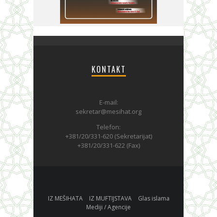
KONTAKT
E-mail:
sekretar@mesihat.org
Telefon:
+381/20/331-620 (Sekretarijat)
+381/20/331-622 (Fax)
IZ MEŠIHATA
IZ MUFTIJSTAVA
Glas islama
Mediji / Agencije