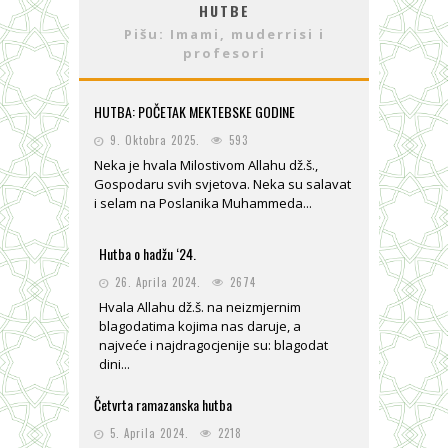
HUTBE
Pišu: Imami, muderrisi i
profesori
HUTBA: POČETAK MEKTEBSKE GODINE
9. Oktobra 2025.
593
Neka je hvala Milostivom Allahu dž.š.,
Gospodaru svih svjetova. Neka su salavat
i selam na Poslanika Muhammeda...
Hutba o hadžu ‘24.
26. Aprila 2024.
2674
Hvala Allahu dž.š. na neizmjernim
blagodatima kojima nas daruje, a
najveće i najdragocjenije su: blagodat
dini...
Četvrta ramazanska hutba
5. Aprila 2024.
2218