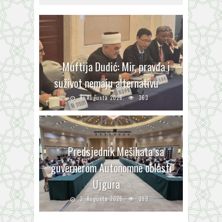
Muftija Dudić: Mir, pravda i
suživot nemaju alternativu
4. Augusta 2026.
363
Predsjednik Mešihata sa
guvernerom Autonomne oblasti
Ujgura
3. Augusta 2026.
399