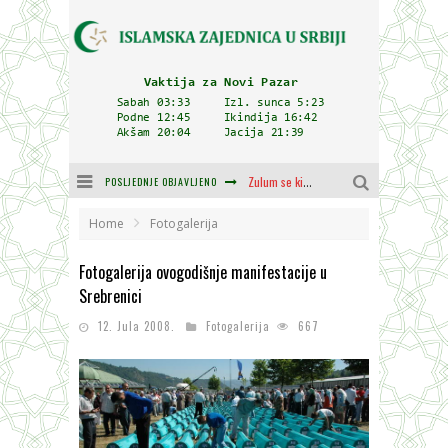
POSLJEDNJE OBJAVLJENO
Zulum se kida kada je najdeblji
Plodovi znanja i mudrosti (8. Dio)
Home
Fotogalerija
Muftija Dudić: Mir, pravda i suživot nemaju alternativu
Fotogalerija ovogodišnje manifestacije u
Srebrenici
Mešihat IZ-e u Srbiji i CHR Hajrat donirali obuću i odjeću za džemat u Kragujevcu
12. Jula 2008.
Fotogalerija
667
Cjelovitost prijenosa
Delegacija IZ-e na godišnjici bitke kod Petrovaradina