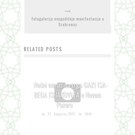
Fotogalerija ovogodišnje manifestacije u
Srebrenici
RELATED POSTS
Noćni namaz na trgu GAZI ISA-
BEGA ISHAKOVIÆA u Novom
Pazaru
27. Augusta 2011.
1044