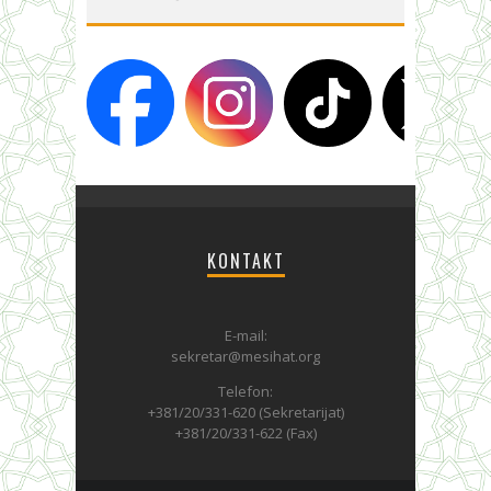
KONTAKT
E-mail:
sekretar@mesihat.org
Telefon:
+381/20/331-620 (Sekretarijat)
+381/20/331-622 (Fax)