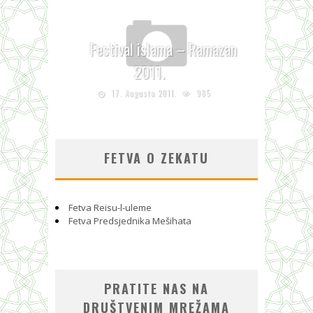
Festival islama – Ramazan
2011.
17. Augusta 2011.
985
FETVA O ZEKATU
Fetva Reisu-l-uleme
Fetva Predsjednika Mešihata
PRATITE NAS NA
DRUŠTVENIM MREŽAMA