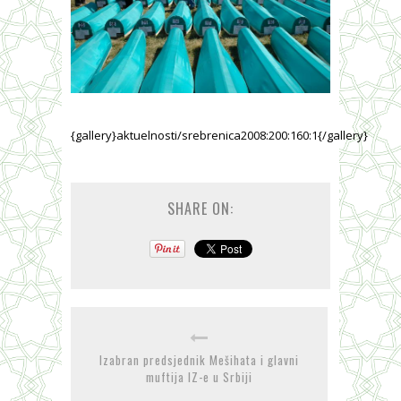
{gallery}aktuelnosti/srebrenica2008:200:160:1{/gallery}
SHARE ON:
Izabran predsjednik Mešihata i glavni
muftija IZ-e u Srbiji