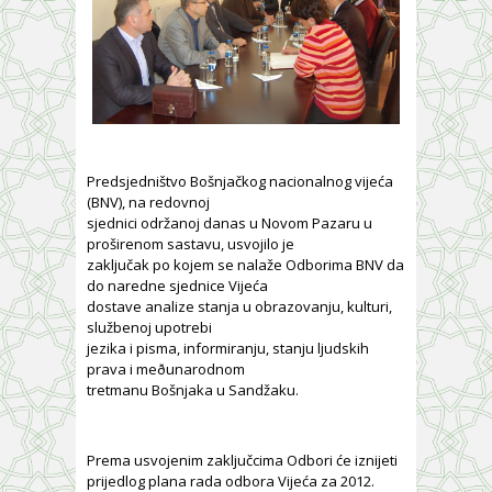
Predsjedništvo Bošnjačkog nacionalnog vijeća
(BNV), na redovnoj
sjednici održanoj danas u Novom Pazaru u
proširenom sastavu, usvojilo je
zaključak po kojem se nalaže Odborima BNV da
do naredne sjednice Vijeća
dostave analize stanja u obrazovanju, kulturi,
službenoj upotrebi
jezika i pisma, informiranju, stanju ljudskih
prava i meðunarodnom
tretmanu Bošnjaka u Sandžaku.
Prema usvojenim zaključcima Odbori će iznijeti
prijedlog plana rada odbora Vijeća za 2012.