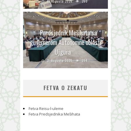
4. Augusta 2026.
260
Predsjednik Mešihata sa
guvernerom Autonomne oblasti
Ujgura
3. Augusta 2026.
294
FETVA O ZEKATU
Fetva Reisu-l-uleme
Fetva Predsjednika Mešihata