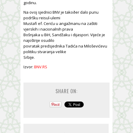
godinu.
Na ovoj sjednici BNV je takoðer dalo punu
podršku reisul-ulemi
Mustafi ef. Ceriću u angažmanu na zaštiti
vjerskih i nacionalnih prava
Bošnjaka u BiH, Sandžaku i dijaspori. Vijeće je
najoštrije osudilo
povratak predsjednika Tadića na Miloševićevu
politiku stvaranja velike
Srbije.
Izvor:
BNV.RS
SHARE ON: