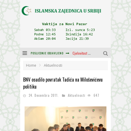
POSLJEDNJE OBJAVLJENO
Cjelovitost prijenosa
Delegacija IZ-e na godišnjici bitke kod Petrovaradina
Home
Aktuelnosti
Zulum se kida kada je najdeblji
BNV osudilo povratak Tadića na Miloševićevu
politiku
Plodovi znanja i mudrosti (8. Dio)
24. Decembra 2011.
Aktuelnosti
647
Muftija Dudić: Mir, pravda i suživot nemaju alternativu
Mešihat IZ-e u Srbiji i CHR Hajrat donirali obuću i odjeću za džemat u Kragujevcu