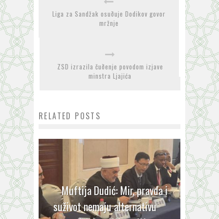
Liga za Sandžak osuðuje Dodikov govor
mržnje
ZSD izrazila čuðenje povodom izjave
minstra Ljajića
RELATED POSTS
Muftija Dudić: Mir, pravda i
suživot nemaju alternativu