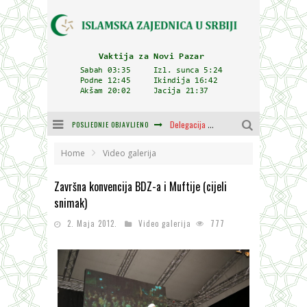
POSLJEDNJE OBJAVLJENO
Delegacija IZ-e na godišnjici bitke kod Petrovaradina
Zulum se kida kada je najdeblji
Home
Video galerija
Plodovi znanja i mudrosti (8. Dio)
Završna konvencija BDZ-a i Muftije (cijeli
snimak)
Muftija Dudić: Mir, pravda i suživot nemaju alternativu
2. Maja 2012.
Video galerija
777
Mešihat IZ-e u Srbiji i CHR Hajrat donirali obuću i odjeću za džemat u Kragujevcu
Orijentalna kuća Osman-age Trtovca u Novom Pazaru