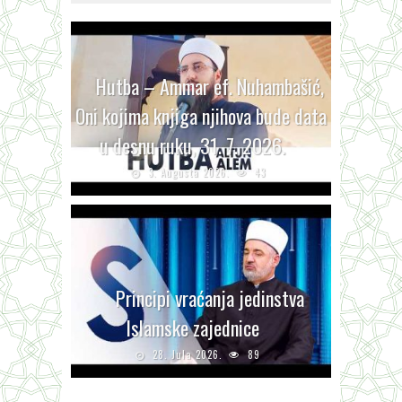
Hutba – Ammar ef. Nuhambašić,
Oni kojima knjiga njihova bude data
u desnu ruku, 31. 7. 2026.
3. Augusta 2026.
43
Principi vraćanja jedinstva
Islamske zajednice
28. Jula 2026.
89