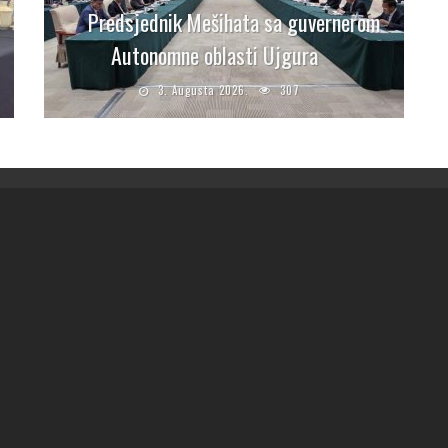
Predsjednik Mešihata sa guvernerom
Autonomne oblasti Ujgura
3. Augusta 2026.
307