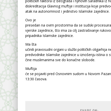
političkih faktora iz Beograda i njihovih saradnika iz
diskreditacija Glavnog muftije i institucija koje predvo
atak na autonomnost i jedinstvo Islamske zajednice.
Ovo je
presedan na ovim prostorima da se sudski procesuira
vjerske zajednice, što ima za cilj zastrašivanje rukov
pripadnika Islamske zajednice.
Ma šta
učinili pravosudni organi u službi političkih oligarhija 
predvodnike Islamske zajednice u iznošenju istina o
čine muslimanima sve do konačne slobode.
Muftija
će se pojaviti pred Osnovnim sudom u Novom Pazaru 
13:30 časova.