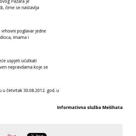
 Novog Pazara je
di, čime se nastavlja
 vrhovni poglavar jedne
odioca, imama i
neće uspjeti ućutkati
 svim nepravdama koje se
u četvrtak 30.08.2012. god. u
Informativna služba Mešihata