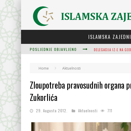
ISLAMSKA ZAJEDN
POSLJEDNJE OBJAVLJENO
ZULUM SE KIDA KADA JE
Home
Aktuelnosti
PLODOVI ZNANJA I MUDR
Zloupotreba pravosudnih organa p
Zukorlića
29. Augusta 2012.
Aktuelnosti
711