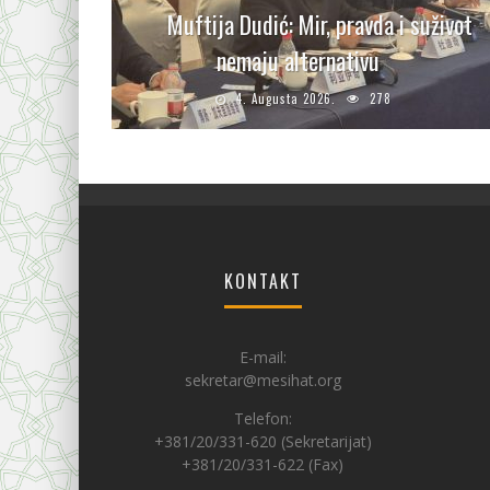
Muftija Dudić: Mir, pravda i suživot
nemaju alternativu
4. Augusta 2026.
278
KONTAKT
E-mail:
sekretar@mesihat.org
Telefon:
+381/20/331-620 (Sekretarijat)
+381/20/331-622 (Fax)