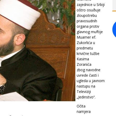
zajednice u Srbiji
oštro osuðuje
zloupotrebu
pravosudnih
organa protiv
glavnog muftije
Muamer ef.
Zukorlića u
predmetu
krivične tužbe
Kasima
Zoranića
zbog navodne
uvrede časti i
ugleda u javnom
nastupu na
Televiziji
„Jedinstvo“.
Očita
namjera