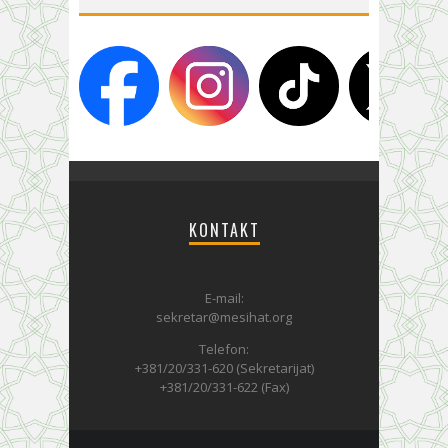
KONTAKT
E-mail:
sekretar@mesihat.org
Telefon:
+381/20/331-620 (Sekretarijat)
+381/20/331-622 (Fax)