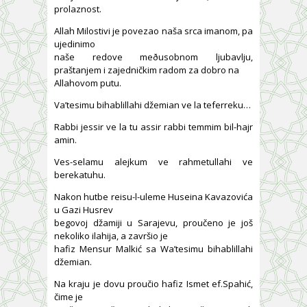
prolaznost.
Allah Milostivi je povezao naša srca imanom, pa
ujedinimo
naše redove meðusobnom ljubavlju,
praštanjem i zajedničkim radom za dobro na
Allahovom putu.
Va’tesimu bihablillahi džemian ve la teferreku…
Rabbi jessir ve la tu assir rabbi temmim bil-hajr
amin.
Ves-selamu alejkum ve rahmetullahi ve
berekatuhu.
Nakon hutbe reisu-l-uleme Huseina Kavazovića
u Gazi Husrev
begovoj džamiji u Sarajevu, proučeno je još
nekoliko ilahija, a završio je
hafiz Mensur Malkić sa Wa’tesimu bihablillahi
džemian.
Na kraju je dovu proučio hafiz Ismet ef.Spahić,
čime je