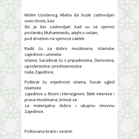
Molim Uzvišenog Allaha da bude zadovoljan
ovim činom, kao
što je bio zadovoljan kad su se vjernici
poslaniku Muhammedu, alejhi-s-selam,
pod drvetom na vjernost zakleli.
Radit ću za dobro muslimana, Islamske
zajednice i ummeta
islama. Saraðivat ću s pripadnicima, članovima,
uposlenicima i predstavnicima
naše Zajednice.
Poštivat ću vrijednosti islama, čuvati ugled
Islamske
zajednice u Bosni i Hercegovini, štititi interese i
prava muslimana, brinuti se
za materijalna dobra i ukupnu imovinu
Zajednice.
Poštovana braćo i sestre!