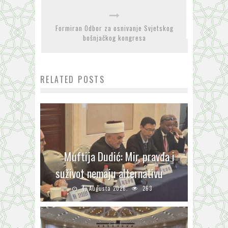
Formiran Odbor za osnivanje Svjetskog
bošnjačkog kongresa
RELATED POSTS
Muftija Dudić: Mir, pravda i
suživot nemaju alternativu
4. Augusta 2026.
263