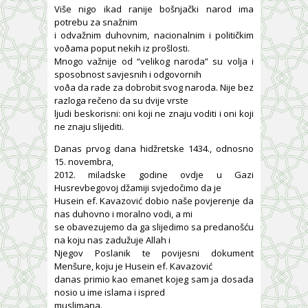
Više nigo ikad ranije bošnjački narod ima
potrebu za snažnim
i odvažnim duhovnim, nacionalnim i političkim
voðama poput nekih iz prošlosti.
Mnogo važnije od “velikog naroda” su volja i
sposobnost savjesnih i odgovornih
voða da rade za dobrobit svog naroda. Nije bez
razloga rečeno da su dvije vrste
ljudi beskorisni: oni koji ne znaju voditi i oni koji
ne znaju slijediti.
Danas prvog dana hidžretske 1434., odnosno
15. novembra,
2012. miladske godine ovdje u Gazi
Husrevbegovoj džamiji svjedočimo da je
Husein ef. Kavazović dobio naše povjerenje da
nas duhovno i moralno vodi, a mi
se obavezujemo da ga slijedimo sa predanošću
na koju nas zadužuje Allah i
Njegov Poslanik te povijesni dokument
Menšure, koju je Husein ef. Kavazović
danas primio kao emanet kojeg sam ja dosada
nosio u ime islama i ispred
muslimana.