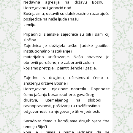
Nedavna agresija na državu Bosnu i
Hercegovinu i genocid nad
Bošnjacima, ostavili su dalekosežne razarajuće
posljedice na naše ljude i našu
zemlju.
Pripadnici Islamske zajednice su bili i sami cilj
zločina.
Zajednica je doživjela teške ljudske gubitke,
institucionalno rastakanje i
materijalno uništavanje. Naša obaveza je
obnoviti porušeno, ne zaboraviti zulum
koji smo pretrpjeli, pamtiti šehide i gazije.
Zajedno s drugima, učestvovat ćemo u
snaženju države Bosne i
Hercegovine i njezinom napretku. Doprinosit
ćemo jačanju bosanskohercegovačkog
društva, utemeljenog na slobodi i
ravnopravnosti, poštivanju u različitostima i
odgovornosti za njegovanje tih vrijednosti.
Saraðivat ćemo s komšijama drugih vjera “na
temelju Riječi
koja je i njima i nama jednaka: da ne