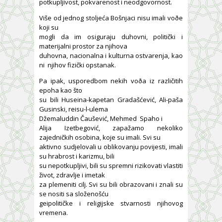
potkupljivost, pokvarenost i neodgovornost.
Više od jednog stoljeća Bošnjaci nisu imali voðe
koji su
mogli da im osiguraju duhovni, politički i
materijalni prostor za njihova
duhovna, nacionalna i kulturna ostvarenja, kao
ni njihov fizički opstanak.
Pa ipak, usporedbom nekih voða iz različitih
epoha kao što
su bili Huseina-kapetan Gradašćević, Ali-paša
Gusinski, reisu-l-ulema
Džemaluddin Čaušević, Mehmed Spaho i
Alija Izetbegović, zapažamo nekoliko
zajedničkih osobina, koje su imali. Svi su
aktivno sudjelovali u oblikovanju povijesti, imali
su hrabrost i karizmu, bili
su nepotkupljivi, bili su spremni rizikovati vlastiti
život, zdravlje i imetak
za plemeniti cilj. Svi su bili obrazovani i znali su
se nositi sa složenošću
geipolitičke i religijske stvarnosti njihovog
vremena.