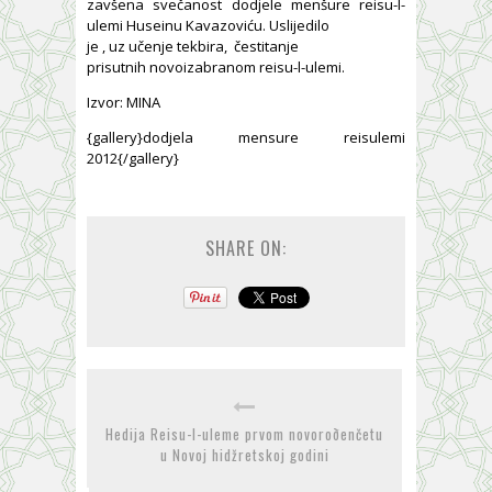
zavšena svečanost dodjele menšure reisu-l-
ulemi Huseinu Kavazoviću. Uslijedilo
je , uz učenje tekbira, čestitanje
prisutnih novoizabranom reisu-l-ulemi.
Izvor: MINA
{gallery}dodjela mensure reisulemi
2012{/gallery}
SHARE ON:
Hedija Reisu-l-uleme prvom novoroðenčetu
u Novoj hidžretskoj godini