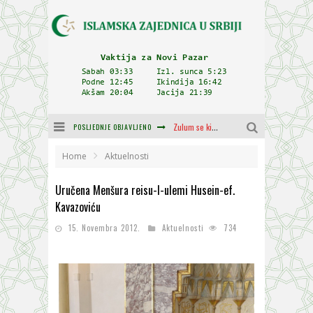
POSLJEDNJE OBJAVLJENO
Plodovi znanja i mudrosti (8. Dio)
Muftija Dudić: Mir, pravda i suživot nemaju alternativu
Home
Aktuelnosti
Mešihat IZ-e u Srbiji i CHR Hajrat donirali obuću i odjeću za džemat u Kragujevcu
Uručena Menšura reisu-l-ulemi Husein-ef.
Kavazoviću
Cjelovitost prijenosa
15. Novembra 2012.
Aktuelnosti
734
Delegacija IZ-e na godišnjici bitke kod Petrovaradina
Zulum se kida kada je najdeblji