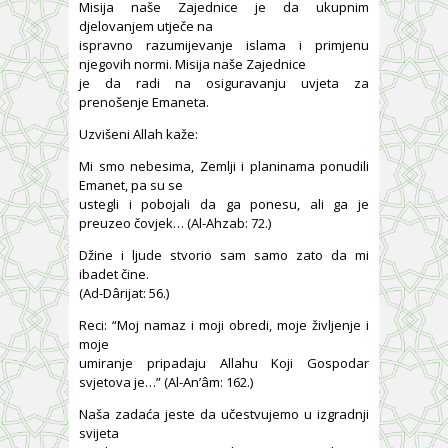
Misija naše Zajednice je da ukupnim
djelovanjem utječe na
ispravno razumijevanje islama i primjenu
njegovih normi. Misija naše Zajednice
je da radi na osiguravanju uvjeta za
prenošenje Emaneta.
Uzvišeni Allah kaže:
Mi smo nebesima, Zemlji i planinama ponudili
Emanet, pa su se
ustegli i pobojali da ga ponesu, ali ga je
preuzeo čovjek… (Al-Ahzab: 72.)
Džine i ljude stvorio sam samo zato da mi
ibadet čine.
(Ad-Dârijat: 56.)
Reci: “Moj namaz i moji obredi, moje življenje i
moje
umiranje pripadaju Allahu Koji Gospodar
svjetova je…” (Al-An’âm: 162.)
Naša zadaća jeste da učestvujemo u izgradnji
svijeta