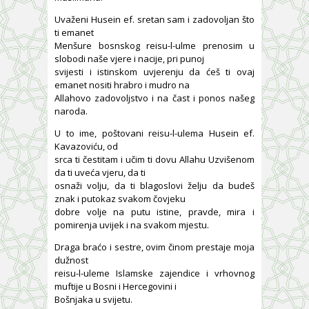
Uvaženi Husein ef. sretan sam i zadovoljan što
ti emanet
Menšure bosnskog reisu-l-ulme prenosim u
slobodi naše vjere i nacije, pri punoj
svijesti i istinskom uvjerenju da ćeš ti ovaj
emanet nositi hrabro i mudro na
Allahovo zadovoljstvo i na čast i ponos našeg
naroda.
U to ime, poštovani reisu-l-ulema Husein ef.
Kavazoviću, od
srca ti čestitam i učim ti dovu Allahu Uzvišenom
da ti uveća vjeru, da ti
osnaži volju, da ti blagoslovi želju da budeš
znak i putokaz svakom čovjeku
dobre volje na putu istine, pravde, mira i
pomirenja uvijek i na svakom mjestu.
Draga braćo i sestre, ovim činom prestaje moja
dužnost
reisu-l-uleme Islamske zajendice i vrhovnog
muftije u Bosni i Hercegovini i
Bošnjaka u svijetu.