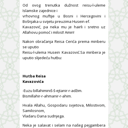
Od ovog trenutka dužnost reisu-l-uleme
Islamske zajednice i
vrhovnog muftije u Bosni i Hercegovini i
Bošnjaka u svijetu preuzima Husein ef.
Kavazović, pa neka mu je hairli i sretno uz
Allahovu pomoć i milost! Amin!
Nakon obračanja Reisa Cerića prema minberu
se uputio
Reisu-l-ulema Husein Kavazović.Sa minbera je
uputio slijedeću hutbu:
Hutba Reisa
Kavazovića
-Euzu billahiminiš-š-ejtanir-r-adžim.
Bismillahir-r-ahmanir-r-ahim.
Hvala Allahu, Gospodaru svjetova, Milostivom,
Samilosnom,
Vladaru Dana sudnjega.
Neka je salavat i selam na našeg pejgambera