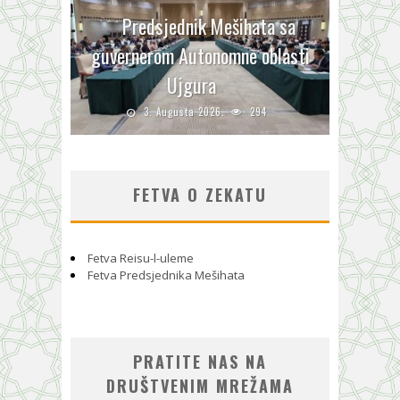
Predsjednik Mešihata sa
guvernerom Autonomne oblasti
Ujgura
3. Augusta 2026.
294
FETVA O ZEKATU
Fetva Reisu-l-uleme
Fetva Predsjednika Mešihata
PRATITE NAS NA
DRUŠTVENIM MREŽAMA