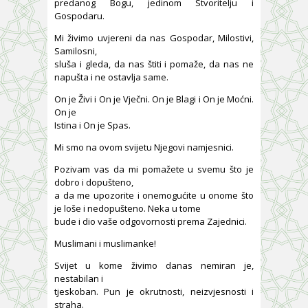
predanog Bogu, jedinom Stvoritelju i
Gospodaru.
Mi živimo uvjereni da nas Gospodar, Milostivi,
Samilosni,
sluša i gleda, da nas štiti i pomaže, da nas ne
napušta i ne ostavlja same.
On je Živi i On je Vječni. On je Blagi i On je Moćni.
On je
Istina i On je Spas.
Mi smo na ovom svijetu Njegovi namjesnici.
Pozivam vas da mi pomažete u svemu što je
dobro i dopušteno,
a da me upozorite i onemogućite u onome što
je loše i nedopušteno. Neka u tome
bude i dio vaše odgovornosti prema Zajednici.
Muslimani i muslimanke!
Svijet u kome živimo danas nemiran je,
nestabilan i
tjeskoban. Pun je okrutnosti, neizvjesnosti i
straha.