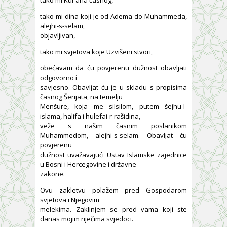
tako mi dina koji je od Adema do Muhammeda,
alejhi-s-selam,
objavljivan,
tako mi svjetova koje Uzvišeni stvori,
obećavam da ću povjerenu dužnost obavljati
odgovorno i
savjesno. Obavljat ću je u skladu s propisima
časnog Šerijata, na temelju
Menšure, koja me silsilom, putem šejhu-l-
islama, halifa i hulefai-r-rašidina,
veže s našim časnim poslanikom
Muhammedom, alejhi-s-selam. Obavljat ću
povjerenu
dužnost uvažavajući Ustav Islamske zajednice
u Bosni i Hercegovine i državne
zakone.
Ovu zakletvu polažem pred Gospodarom
svjetova i Njegovim
melekima. Zaklinjem se pred vama koji ste
danas mojim riječima svjedoci.