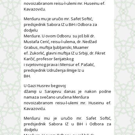
novoizabranom reisu-l-ulemi mr. Huseinu ef.
Kavazoviću.
Menšuru mu je uručio mr. Safet Softić,
predsjednik Sabora IZ u BiH i Odbora za
dodjelu
Menšure. U ovom Odboru su još bili dr.
Mustafa Cerić, reisu-l-ulema, dr. Nedžad
Grabus, muftija ljubljanski, Muamer
ef. Zukorlić, glavni muftija IZ u Srbiji, dr. Fikret
Karčić, profesor šerijatskog
i svjetovnog prava i Mensur ef. Pašalić,
predsjednik Udruženja ilmijje Iz u
BiH.
U Gazi Husrev begovoj
džamiji u Sarajevu danas je nakon podne
namaza svečano uručena Menšura
novoizabranom reisu-l-ulemi mr. Huseinu ef.
Kavazoviću.
Menšuru mu je uručio mr. Safet Softić,
predsjednik Sabora IZ u BiH i Odbora za
dodjelu