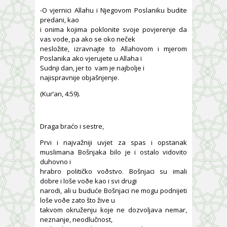
-O vjernici Allahu i Njegovom Poslaniku budite
predani, kao
i onima kojima poklonite svoje povjerenje da
vas vode, pa ako se oko neček
nesložite, izravnajte to Allahovom i mjerom
Poslanika ako vjerujete u Allaha i
Sudnji dan, jer to vam je najbolje i
najispravnije objašnjenje.
(Kur’an, 4:59).
Draga braćo i sestre,
Prvi i najvažniji uvjet za spas i opstanak
muslimana Bošnjaka bilo je i ostalo vidovito
duhovno i
hrabro političko voðstvo. Bošnjaci su imali
dobre i loše voðe kao i svi drugi
narodi, ali u buduće Bošnjaci ne mogu podnijeti
loše voðe zato što žive u
takvom okruženju koje ne dozvoljava nemar,
neznanje, neodlučnost,