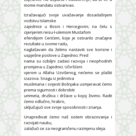
mome mandatu ostvarivao.
Izražavajući svoje uvažavanje dosadašnjem
vodstvu Islamske
zajednice u Bosni i Hercegovini, na čelu s
cijenjenim reisu-l-ulemom Mustafom
efendijom Cerićem, koje je ostvarilo značajne
rezultate u svome radu,
naglašavam da želimo nastaviti sve korisne i
uspješne poslove u Zajednici. Pred
nama su ozbiljni zadaci razvoja i neophodnih
promjena u Zajednici. Učvršćeni
vjerom u Allaha Uzvišenog, nećemo se plašiti
izazova. Snagu iz jedinstva
muslimana i svijesti Bošnjaka usmjeravat ćemo
prema sigurnosti i dobrobiti
ummeta, društva i države u kojoj živimo. Radit
ćemo odlučno, hrabro,
uključujući sve svoje sposobnosti i znanja.
Unapreðivat ćemo naš sistem obrazovanja i
razvijati nauku,
zalažući se za neograničenu razmjenu ideja.