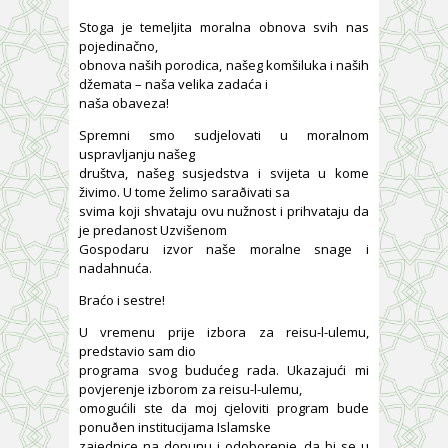
Stoga je temeljita moralna obnova svih nas
pojedinačno,
obnova naših porodica, našeg komšiluka i naših
džemata – naša velika zadaća i
naša obaveza!
Spremni smo sudjelovati u moralnom
uspravljanju našeg
društva, našeg susjedstva i svijeta u kome
živimo. U tome želimo saraðivati sa
svima koji shvataju ovu nužnost i prihvataju da
je predanost Uzvišenom
Gospodaru izvor naše moralne snage i
nadahnuća.
Braćo i sestre!
U vremenu prije izbora za reisu-l-ulemu,
predstavio sam dio
programa svog budućeg rada. Ukazajući mi
povjerenje izborom za reisu-l-ulemu,
omogućili ste da moj cjeloviti program bude
ponuðen institucijama Islamske
zajednice na dopunu i odoborenje, da bi se u