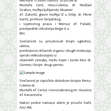
Menšure. U ovom Odboru su još bili dr.
Mustafa Cerić, reisu-l-ulema, dr. Nedžad
Grabus, muftija ljubljanski, Muamer
ef. Zukorlić, glavni muftija IZ u Srbiji, dr. Fikret
Karčić, profesor šerijatskog
i svjetovnog prava i Mensur ef. Pašalić,
predsjednik Udruženja ilmijje Iz u
BiH.
Svečanosti su prisutvovali brojni uglednici,
ulema,
predstavnici državnih organa i drugih institucija,
vjerski velikodostojnici iz
islamskih zemalja, meðu kojim i turski Reis dr.
Gormez i brojni drugi vjernici.
Svečanost je započela dolaskom dvojice Reisu-
l-ulema dr.
Mustafe ef. Cerića i novoizabranog mr. Huseina
ef. Kavazovića.
Nakon podne namaza ašere je proučio hafiz
Aziz Alili,