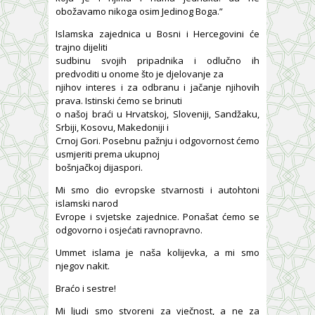
obožavamo nikoga osim Jedinog Boga.”
Islamska zajednica u Bosni i Hercegovini će
trajno dijeliti
sudbinu svojih pripadnika i odlučno ih
predvoditi u onome što je djelovanje za
njihov interes i za odbranu i jačanje njihovih
prava. Istinski ćemo se brinuti
o našoj braći u Hrvatskoj, Sloveniji, Sandžaku,
Srbiji, Kosovu, Makedoniji i
Crnoj Gori. Posebnu pažnju i odgovornost ćemo
usmjeriti prema ukupnoj
bošnjačkoj dijaspori.
Mi smo dio evropske stvarnosti i autohtoni
islamski narod
Evrope i svjetske zajednice. Ponašat ćemo se
odgovorno i osjećati ravnopravno.
Ummet islama je naša kolijevka, a mi smo
njegov nakit.
Braćo i sestre!
Mi ljudi smo stvoreni za vječnost, a ne za