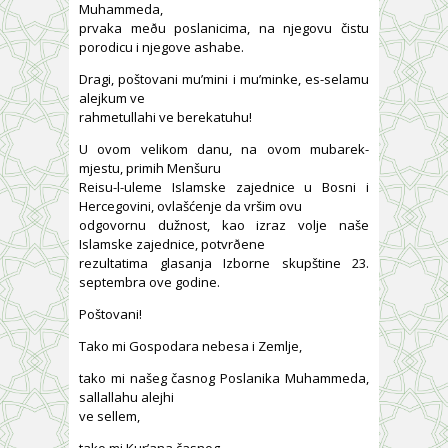
Muhammeda,
prvaka meðu poslanicima, na njegovu čistu
porodicu i njegove ashabe.
Dragi, poštovani mu’mini i mu’minke, es-selamu
alejkum ve
rahmetullahi ve berekatuhu!
U ovom velikom danu, na ovom mubarek-
mjestu, primih Menšuru
Reisu-l-uleme Islamske zajednice u Bosni i
Hercegovini, ovlašćenje da vršim ovu
odgovornu dužnost, kao izraz volje naše
Islamske zajednice, potvrðene
rezultatima glasanja Izborne skupštine 23.
septembra ove godine.
Poštovani!
Tako mi Gospodara nebesa i Zemlje,
tako mi našeg časnog Poslanika Muhammeda,
sallallahu alejhi
ve sellem,
tako mi Kur’ana časnog,