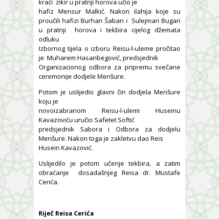
kraći zikir u pratnji horova učio je
hafiz Mensur Malkić. Nakon ilahija koje su
proučili hafizi Burhan Šaban i Sulejman Bugari
u pratnji horova i tekbira cijelog džemata
odluku
Izbornog tijela o izboru Reisu-l-uleme pročitao
je Muharem Hasanbegović, predsjednik
Organizacionog odbora za pripremu svečane
ceremonije dodjele Menšure.
Potom je uslijedio glavni čin dodjela Menšure
koju je
novoizabranom Reisu-l-ulemi Huseinu
Kavazoviću uručio Safetet Softić
predsjednik Sabora i Odbora za dodjelu
Menšure. Nakon toga je zakletvu dao Reis
Husein Kavazović.
Uslijedilo je potom učenje tekbira, a zatim
obraćanje dosadašnjeg Reisa dr. Mustafe
Cerića.
Riječ Reisa Cerića