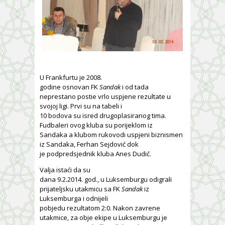
U Frankfurtu je 2008.
godine osnovan FK
Sandak
i od tada
neprestano postie vrlo uspjene rezultate u
svojoj ligi. Prvi su na tabeli i
10 bodova su isred drugoplasiranog tima.
Fudbaleri ovog kluba su porijeklom iz
Sandaka a klubom rukovodi uspjeni biznismen
iz Sandaka, Ferhan Sejdović dok
je podpredsjednik kluba Anes Dudić.
Valja istaći da su
dana 9.2.2014. god., u Luksemburgu odigrali
prijateljsku utakmicu sa FK
Sandak
iz
Luksemburga i odnijeli
pobjedu rezultatom 2:0. Nakon zavrene
utakmice, za obje ekipe u Luksemburgu je