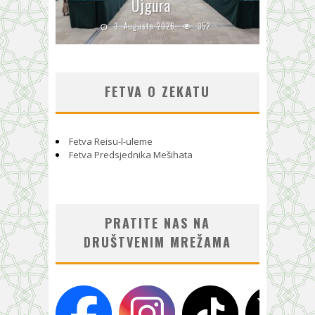
Ujgura
3. Augusta 2026.
352
FETVA O ZEKATU
Fetva Reisu-l-uleme
Fetva Predsjednika Mešihata
PRATITE NAS NA
DRUŠTVENIM MREŽAMA