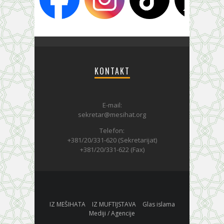
KONTAKT
E-mail:
sekretar@mesihat.org
Telefon:
+381/20/331-620 (Sekretarijat)
+381/20/331-622 (Fax)
IZ MEŠIHATA
IZ MUFTIJSTAVA
Glas islama
Mediji / Agencije