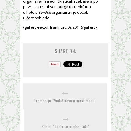
organiziran zajednički ručak i zabava a po
povratku iz Luksemburga u Frankfurtu
u hotelu
Sandak
organiziran je doček
u čast pobjede.
{gallery}rektor frankfurt, 02.2014{/gallery}
SHARE ON:
Promocija “Vodič novom muslimanu”
Kurir: “Tadić je simbol laži”