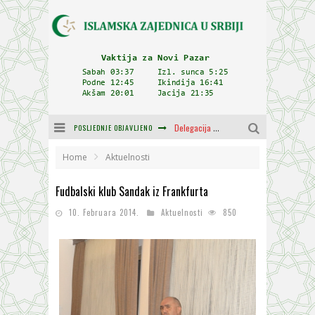
POSLJEDNJE OBJAVLJENO
Delegacija IZ-e na godišnjici bitke kod Petrovaradina
Zulum se kida kada je najdeblji
Home
Aktuelnosti
Plodovi znanja i mudrosti (8. Dio)
Fudbalski klub Sandak iz Frankfurta
Muftija Dudić: Mir, pravda i suživot nemaju alternativu
10. Februara 2014.
Aktuelnosti
850
Mešihat IZ-e u Srbiji i CHR Hajrat donirali obuću i odjeću za džemat u Kragujevcu
Orijentalna kuća Osman-age Trtovca u Novom Pazaru