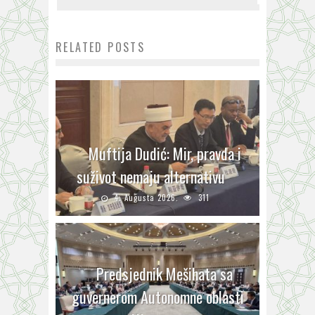
RELATED POSTS
Muftija Dudić: Mir, pravda i
suživot nemaju alternativu
4. Augusta 2026.
311
Predsjednik Mešihata sa
guvernerom Autonomne oblasti