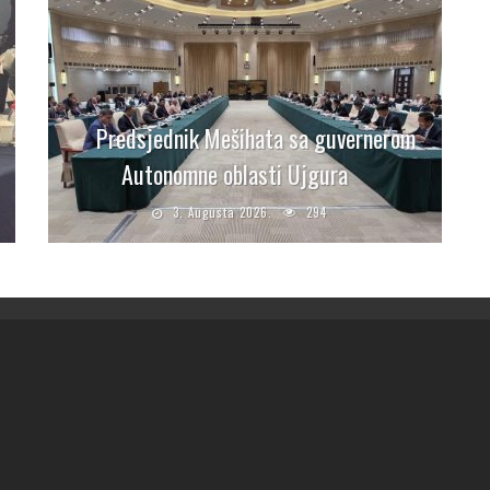
Predsjednik Mešihata sa guvernerom
Autonomne oblasti Ujgura
3. Augusta 2026.
294