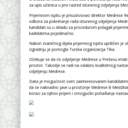
za upis učenica u prvi razred isturenog odjeljenja Me
Prijemnom ispitu je prisustvovao direktor Medrese Reš
odbora za pokretanje rada isturenog odjeljenja Medres
kandidati su u skladu sa procedurom polagali prijemni
kadidatima pojedinačno.
Nakon zvaničnog dijela prijemnog ispita upriličen je 
izgradnju je pomogla Turska organizacija Tika.
Očekuje se da će odjeljenje Medrese u Preševu imati 
prostor. Takodje se radi na odabiru kvalitetnog nas
odjeljenju Medrese.
Data je mogućnost svim zainteresovanim kandidatima, koj
da se naknadno jave u prostorije Medrese ili Medzlisi
koraci za njihov prijem i omogućilo pohaðanje nastav