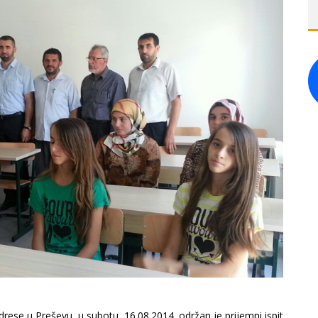
se u Preševu, u subotu, 16.08.2014. održan je prijemni ispit