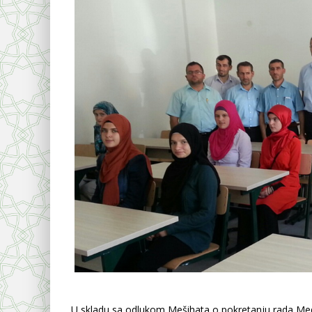
U skladu sa odlukom Mešihata o pokretanju rada Medre