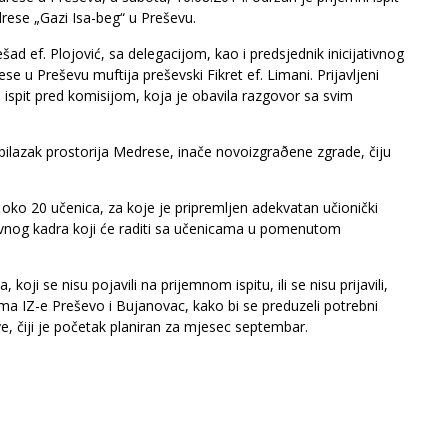
drese „Gazi Isa-beg“ u Preševu.
ad ef. Plojović, sa delegacijom, kao i predsjednik inicijativnog
e u Preševu muftija preševski Fikret ef. Limani. Prijavljeni
 ispit pred komisijom, koja je obavila razgovor sa svim
obilazak prostorija Medrese, inače novoizgraðene zgrade, čiju
oko 20 učenica, za koje je pripremljen adekvatan učionički
tavnog kadra koji će raditi sa učenicama u pomenutom
i se nisu pojavili na prijemnom ispitu, ili se nisu prijavili,
ma IZ-e Preševo i Bujanovac, kako bi se preduzeli potrebni
e, čiji je početak planiran za mjesec septembar.