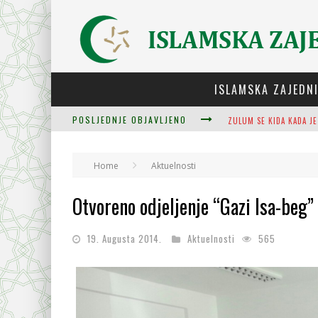
ISLAMSKA ZAJEDN
POSLJEDNJE OBJAVLJENO
ZULUM SE KIDA KADA JE
PLODOVI ZNANJA I MUDR
Home
Aktuelnosti
Otvoreno odjeljenje “Gazi Isa-beg
CJELOVITOST PRIJENOS
19. Augusta 2014.
Aktuelnosti
565