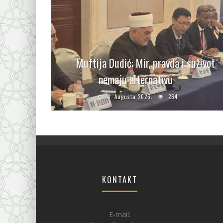
Muftija Dudić: Mir, pravda i suživot
nemaju alternativu
4. Augusta 2026.
264
KONTAKT
E-mail: