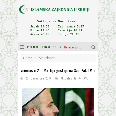
POSLJEDNJE OBJAVLJENO
Delegacija IZ-e na godišnjici bitke kod Petrovaradina
Zulum se kida kada je najdeblji
Home
Aktuelnosti
Plodovi znanja i mudrosti (8. Dio)
Večeras u 21h Muftija gostuje na Sandžak TV-u
Muftija Dudić: Mir, pravda i suživot nemaju alternativu
29. Decembra 2014.
Aktuelnosti
636
Mešihat IZ-e u Srbiji i CHR Hajrat donirali obuću i odjeću za džemat u Kragujevcu
Orijentalna kuća Osman-age Trtovca u Novom Pazaru