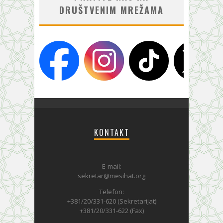
DRUŠTVENIM MREŽAMA
KONTAKT
E-mail:
sekretar@mesihat.org
Telefon:
+381/20/331-620 (Sekretarijat)
+381/20/331-622 (Fax)