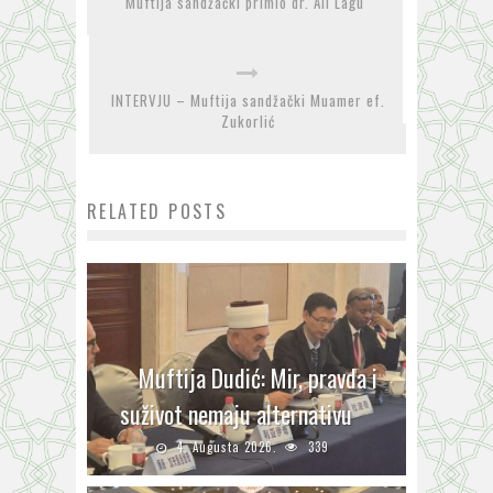
Muftija sandžački primio dr. Ali Lagu
INTERVJU – Muftija sandžački Muamer ef.
Zukorlić
RELATED POSTS
Muftija Dudić: Mir, pravda i
suživot nemaju alternativu
4. Augusta 2026.
339