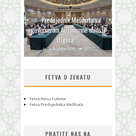
Predsjednik Mešihata sa
guvernerom Autonomne oblasti
Ujgura
3. Augusta 2026.
372
FETVA O ZEKATU
Fetva Reisu-l-uleme
Fetva Predsjednika Mešihata
PRATITE NAS NA