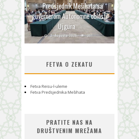
Predsjednik Mešihata sa
guvernerom Autonomne oblasti
Ujgura
3. Augusta 2026.
301
FETVA O ZEKATU
Fetva Reisu-l-uleme
Fetva Predsjednika Mešihata
PRATITE NAS NA
DRUŠTVENIM MREŽAMA