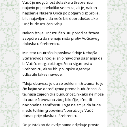
Vučić je mogućnost dolaska u Srebrenicu
najavio prije nekoliko sedmica, ali je, nakon
hapšenje Nasera Orića po potjernici iz Srbije,
bilo najavljeno da neće biti dobrodošao ako
Orić bude izručen Srbiji.
Nakon što je Orić izručen BiH porodice žrtava
saopćile su da nemaju ništa protiv Vučićevog
dolaska u Srebrenicu.
Ministar unutrašnjih poslova Srbije Nebojša
Stefanović sinoć je iznio navodna saznanja da
bi Vučiću mogla biti ugrožena sigurnost u
Srebrenicu, ali su bh. policijske agencije
odbacile takve navode.
“Moja obaveza je da se poklonim žrtvama, to je
čin kojim se određujemo prema budućnosti. A
ta, naša zajednička budućnost, nikako ne može
da bude žrtvovana zbog bilo čije, lične, ili
nacionalne sebičnosti. Toga ne smije da bude
među tolikim grobovima”, poručio je Vučić
danas prije plaska u Srebrenicu.
On je istakao da ovdje samo odjekuje prosto