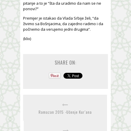
pitanje a to je “šta da uradimo da nam se ne
ponovi?”
Premijer je istakao da Vlada Srbije želi, “da
živimo sa Bošnjacima, da zajedno radimo i da
počnemo da verujemo jedni drugima”.
(klix)
SHARE ON:
Ramazan 2015 -Učenje Kur'ana