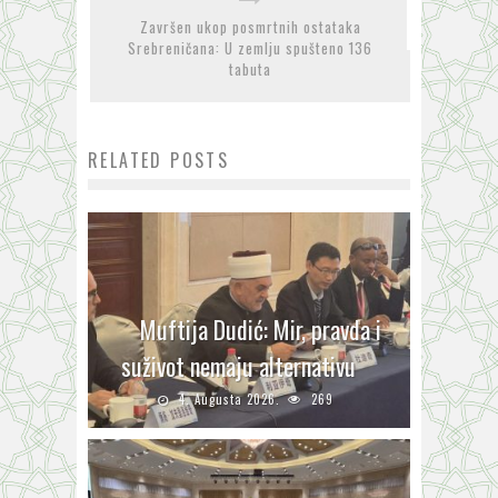
Završen ukop posmrtnih ostataka
Srebreničana: U zemlju spušteno 136
tabuta
RELATED POSTS
Muftija Dudić: Mir, pravda i
suživot nemaju alternativu
4. Augusta 2026.
269