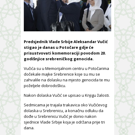
Predsjednik Vlade Srbije Aleksandar Vučić
stigao je danas u Potočare gdje će
prisustvovati komemoraciji povodom 20.
godišnjice srebreničkog genocida.
Vučića su u Memorijalnom centru u Potočarima
dočekale majke Srebrenice koje su mu se
zahvalile na dolasku na mjesto genocida te mu
poželjele dobrodošlicu.
Nakon dolaska Vučić se upisao u Knjigu žalosti.
Sedmicama je trajala trakavica oko Vučićevog
dolaska u Srebrenicu, a konačnu odluku da
dođe u Srebrenicu Vučić je donio nakon
sjednice Vlade Srbije koja je održana prije tri
dana.