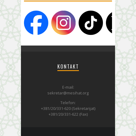
KONTAKT
E-mail:
sekretar@mesihat.org
Telefon:
+381/20/331-620 (Sekretarijat)
+381/20/331-622 (Fax)