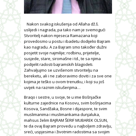
Nakon svakog iskušenja od Allaha dž.š.
uslijedi i nagrada, pa tako nam je svemogući
Stvoritelj nakon mjeseca Ramazana koji
provedosmo u postu i ibadetu dodijelio Bajram
kao nagradu. A za Bajram smo također dužni
posjetit svoje najmilije; rodbinu, prijetelje,
susjede, stare, siromašne i td., te sa njima
podijelit radosti bajramskih blagodeti.
Zahvaljujmo se uzvišenom stvoritelju na
bereketu, ali i ne zaboravimo doviti i za sve one
kojima je teško u ovom trenutku, i koji su još
uvijek na raznim iskušenjima…
Braqo i sestre, u svoje, te u ime Bošnjačke
kulturne zajednice na Kosovu, svim bošnjacima
Kosova, Sandžaka, Bosne i dijaspore, te svim
muslimanima i muslimankama dunjaluka,
mahsus želim BAJRAM ŠERIF MUBAREK OLSUN,
te da ovaj Bajram provedu u najboljem zdravlju,
sreći, uspjesima i životnim radostima sa svojim