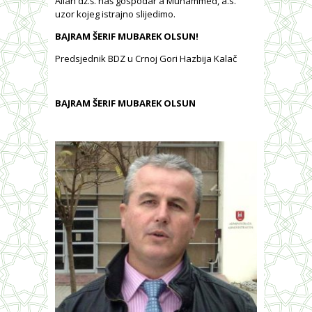
Allah dž.š. naš gospodar a Muhammed, a.s.
uzor kojeg istrajno slijedimo.
BAJRAM ŠERIF MUBAREK OLSUN!
Predsjednik BDZ u Crnoj Gori Hazbija Kalač
BAJRAM ŠERIF MUBAREK OLSUN