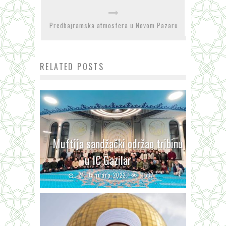
Predbajramska atmosfera u Novom Pazaru
RELATED POSTS
Muftija sandžački održao tribinu
u IC Gazilar
24. Januara 2022.
1537