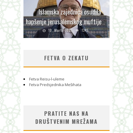
Islamska zajednica osudila
hapšenje jerusalemskog muftije
10. Marta 2021.
1245
FETVA O ZEKATU
Fetva Reisu-l-uleme
Fetva Predsjednika Mešihata
PRATITE NAS NA
DRUŠTVENIM MREŽAMA