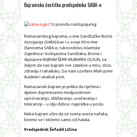
Bajramska čestitka predsjednika SABA-e
U povodu nastupajućeg
Ramazanskog bajrama, u ime Sandžačke Biznis
Asocijacije (SABA) kao i u svoje lično ime
članovima SABA-e, rukovodstvu Islamske
Zajednica i bošnjacima Sandžaka, Bosne I
dijaspore BAJRAM ŠERIF MUBAREK OLSUN, sa
željom da nas bajram sve zatekne u miru, slozi,
zdravlju I rahatluku. Da nam uzvišeni Allah primi
ibadete I ukabuli post.
Ramazanski bajram je prilika da riječima i
djelom doprinesemo medjusobnom
upoznavanju, zbližavanju, uvažavanju i
toleranciji – u cilju dobra i napretka u poslu.
Neka bajram učini da se svima uveća nafaka,
borimo se I stičemo samo od halala.
Predsjednik Šefadil Ličina