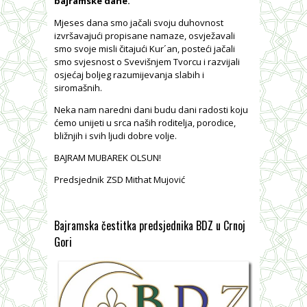
bajramske dane.
Mjeses dana smo jačali svoju duhovnost
izvršavajući propisane namaze, osvježavali
smo svoje misli čitajući Kur´an, posteći jačali
smo svjesnost o Svevišnjem Tvorcu i razvijali
osjećaj boljeg razumijevanja slabih i
siromašnih.
Neka nam naredni dani budu dani radosti koju
ćemo unijeti u srca naših roditelja, porodice,
bližnjih i svih ljudi dobre volje.
BAJRAM MUBAREK OLSUN!
Predsjednik ZSD Mithat Mujović
Bajramska čestitka predsjednika BDZ u Crnoj
Gori