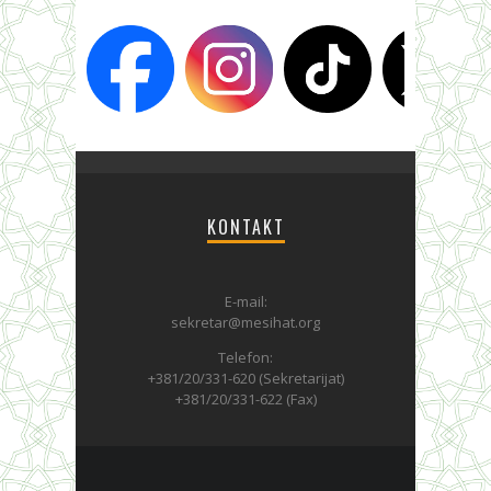
KONTAKT
E-mail:
sekretar@mesihat.org
Telefon:
+381/20/331-620 (Sekretarijat)
+381/20/331-622 (Fax)