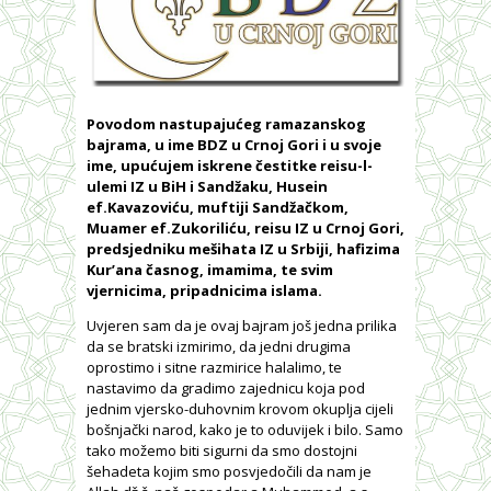
Povodom nastupajućeg ramazanskog
bajrama, u ime BDZ u Crnoj Gori i u svoje
ime, upućujem iskrene čestitke reisu-l-
ulemi IZ u BiH i Sandžaku, Husein
ef.Kavazoviću, muftiji Sandžačkom,
Muamer ef.Zukoriliću, reisu IZ u Crnoj Gori,
predsjedniku mešihata IZ u Srbiji, hafizima
Kur’ana časnog, imamima, te svim
vjernicima, pripadnicima islama.
Uvjeren sam da je ovaj bajram još jedna prilika
da se bratski izmirimo, da jedni drugima
oprostimo i sitne razmirice halalimo, te
nastavimo da gradimo zajednicu koja pod
jednim vjersko-duhovnim krovom okuplja cijeli
bošnjački narod, kako je to oduvijek i bilo. Samo
tako možemo biti sigurni da smo dostojni
šehadeta kojim smo posvjedočili da nam je