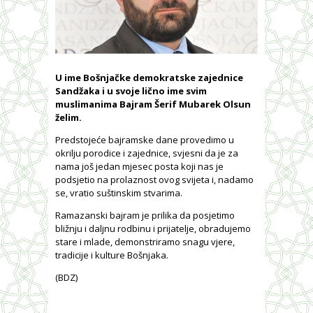
U ime Bošnjačke demokratske zajednice
Sandžaka i u svoje lično ime svim
muslimanima Bajram Šerif Mubarek Olsun
želim.
Predstojeće bajramske dane provedimo u
okrilju porodice i zajednice, svjesni da je za
nama još jedan mjesec posta koji nas je
podsjetio na prolaznost ovog svijeta i, nadamo
se, vratio suštinskim stvarima.
Ramazanski bajram je prilika da posjetimo
bližnju i daljnu rodbinu i prijatelje, obradujemo
stare i mlade, demonstriramo snagu vjere,
tradicije i kulture Bošnjaka.
(BDZ)