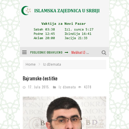
Mešihat IZ-e u Srbiji i CHR Hajrat donirali obuću i odjeću za džemat u Kragujevcu
POSLJEDNJE OBJAVLJENO
Orijentalna kuća Osman-age Trtovca u Novom Pazaru
Home
Iz džemata
Delegacija IZ-e na godišnjici bitke kod Petrovaradina
Bajramske čestitke
Zulum se kida kada je najdeblji
17. Jula 2015.
Iz džemata
4378
Plodovi znanja i mudrosti (8. Dio)
Muftija Dudić: Mir, pravda i suživot nemaju alternativu