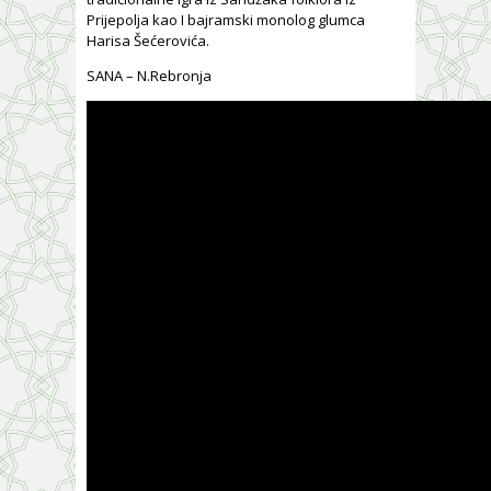
Prijepolja kao I bajramski monolog glumca
Harisa Šećerovića.
SANA – N.Rebronja