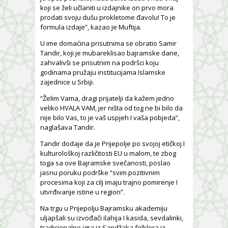
koji se želi učlaniti u izdajnike on prvo mora
prodati svoju dušu prokletome đavolu! To je
formula izdaje”, kazao je Muftija.
U ime domaćina prisutnima se obratio Samir
Tandir, koji je mubareklisao bajramske dane,
zahvalivši se prisutnim na podršci koju
godinama pružaju institucijama Islamske
zajednice u Srbiji.
“Želim Vama, dragi prijatelji da kažem jedno
veliko HVALA VAM, jer ništa od tog ne bi bilo da
nije bilo Vas, to je vaš uspjeh I vaša pobjeda”,
naglašava Tandir.
Tandir dodaje da je Prijepolje po svojoj etičkoj I
kulturološkoj različitosti EU u malom, te zbog
toga sa ove Bajramske svečanosti, poslao
jasnu poruku podrške “svim pozitivnim
procesima koji za cilj imaju trajno pomirenje I
utvrđivanje istine u region”.
Na trgu u Prijepolju Bajramsku akademiju
uljapšali su izvođači ilahija I kasida, sevdalinki,
tradicionalne igra iz Sandžaka folklora iz