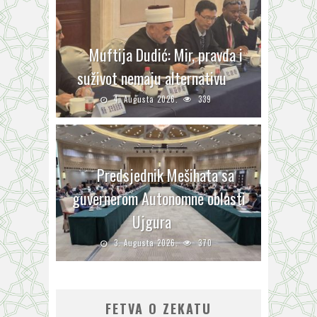
Muftija Dudić: Mir, pravda i
suživot nemaju alternativu
4. Augusta 2026.
339
Predsjednik Mešihata sa
guvernerom Autonomne oblasti
Ujgura
3. Augusta 2026.
370
FETVA O ZEKATU