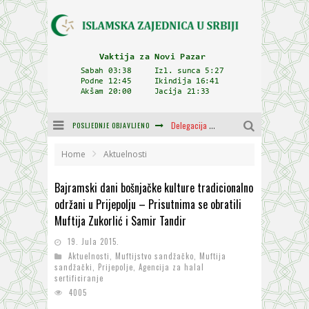
POSLJEDNJE OBJAVLJENO
Zulum se kida kada je najdeblji
Plodovi znanja i mudrosti (8. Dio)
Home
Aktuelnosti
Muftija Dudić: Mir, pravda i suživot nemaju alternativu
Bajramski dani bošnjačke kulture tradicionalno
održani u Prijepolju – Prisutnima se obratili
Mešihat IZ-e u Srbiji i CHR Hajrat donirali obuću i odjeću za džemat u Kragujevcu
Muftija Zukorlić i Samir Tandir
Orijentalna kuća Osman-age Trtovca u Novom Pazaru
19. Jula 2015.
Aktuelnosti
,
Muftijstvo sandžačko
,
Muftija
Delegacija IZ-e na godišnjici bitke kod Petrovaradina
sandžački
,
Prijepolje
,
Agencija za halal
sertificiranje
4005