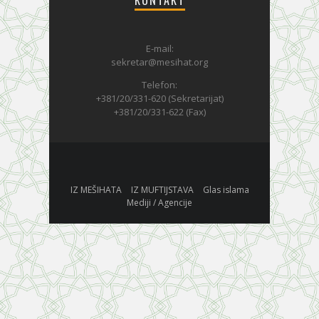
KONTAKT
E-mail:
sekretar@mesihat.org
Telefon:
+381/20/331-620 (Sekretarijat)
+381/20/331-622 (Fax)
IZ MEŠIHATA
IZ MUFTIJSTAVA
Glas islama
Mediji / Agencije