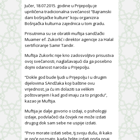
Jučer, 18.07.2015. godine u Prijepolju je
upriličena tradicionalna svečanost “Bajramski
dani bošnjačke kulture” koju organizira
Bošnjačka kulturna zajednica u tom gradu.
Prisutnima su se obratili muftija sandžački
Muamer ef. Zukorlić i direktor agencije za Halal
sertificiranje Samir Tandir.
Muftija Zukorlic nije krio zadosvoljtvo prisustva
ovoj svečanosti, naglašavajući da ga posebno
dojmi odanost naroda u Prijepolju.
“Dokle god bude ljudi u Prijepolju I u drugim
dijelovima SAndžaka koji baštine ovu
vrijednost, ja ću im dolaziti sa velikim
poštovanjem I kad god imaju za to prigodu”,
kazao je Muftija.
Muftija je dalje govorio o izdaji, o psihologiji
izdaje, podvlačeći da čovjek ne može izdati
drugog dok sam sebe ne uspije izdati.
“Prvo morate izdati sebe, tj.svoju dušu, ili kako
je opće poznato, kada želite izdati onda onaj