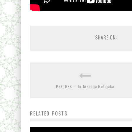
SHARE ON:
PRETRES – Turkizacija Bošnjaka
RELATED POSTS