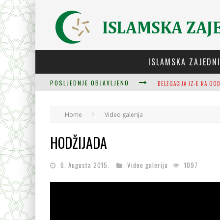
ISLAMSKA ZAJEDN
POSLJEDNJE OBJAVLJENO
ZULUM SE KIDA KADA JE
Home
Video galerija
PLODOVI ZNANJA I MUDR
HODŽIJADA
6. Augusta 2015.
Video galerija
1097