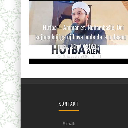
Hutba – Ammar ef. Nuhambašić, Oni
kojima knjiga njihova bude data u desnu
ruku, 31. 7. 2026.
3. Augusta 2026.
41
KONTAKT
E-mail: