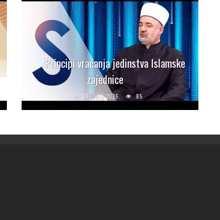
Principi vraćanja jedinstva Islamske
zajednice
28. Jula 2026.
85