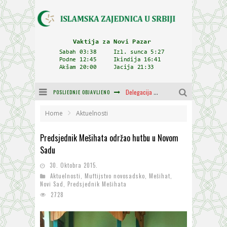
POSLJEDNJE OBJAVLJENO
Delegacija IZ-e na godišnjici bitke kod Petrovaradina
Zulum se kida kada je najdeblji
Home
Aktuelnosti
Plodovi znanja i mudrosti (8. Dio)
Predsjednik Mešihata održao hutbu u Novom
Sadu
Muftija Dudić: Mir, pravda i suživot nemaju alternativu
30. Oktobra 2015.
Mešihat IZ-e u Srbiji i CHR Hajrat donirali obuću i odjeću za džemat u Kragujevcu
Aktuelnosti
,
Muftijstvo novosadsko
,
Mešihat
,
Novi Sad
,
Predsjednik Mešihata
Orijentalna kuća Osman-age Trtovca u Novom Pazaru
2728