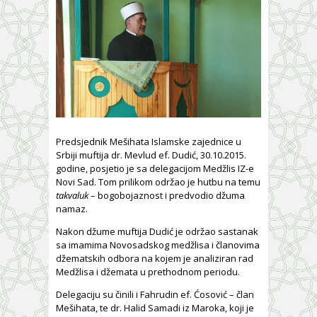
Predsjednik Mešihata Islamske zajednice u
Srbiji muftija dr. Mevlud ef. Dudić, 30.10.2015.
godine, posjetio je sa delegacijom Medžlis IZ-e
Novi Sad. Tom prilikom održao je hutbu na temu
takvaluk
– bogobojaznost i predvodio džuma
namaz.
Nakon džume muftija Dudić je održao sastanak
sa imamima Novosadskog medžlisa i članovima
džematskih odbora na kojem je analiziran rad
Medžlisa i džemata u prethodnom periodu.
Delegaciju su činili i Fahrudin ef. Ćosović – član
Mešihata, te dr. Halid Samadi iz Maroka, koji je