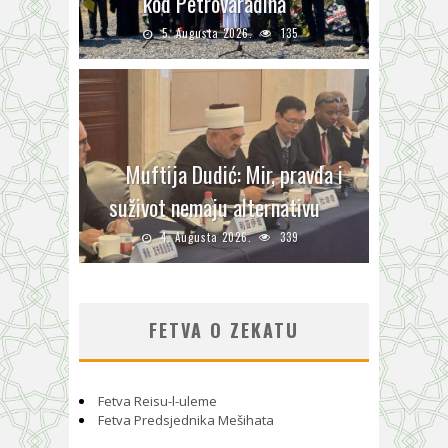
kod Petrovaradina
5. Augusta 2026.
135
Muftija Dudić: Mir, pravda i
suživot nemaju alternativu
4. Augusta 2026.
339
FETVA O ZEKATU
Fetva Reisu-l-uleme
Fetva Predsjednika Mešihata