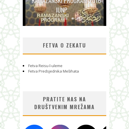
RAMAZANSKI PROGRAM 2016-
IUNP
4. Jula 2016.
1471
FETVA O ZEKATU
Fetva Reisu-l-uleme
Fetva Predsjednika Mešihata
PRATITE NAS NA
DRUŠTVENIM MREŽAMA