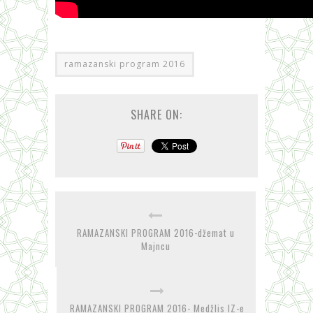
ramazanski program 2016
SHARE ON:
RAMAZANSKI PROGRAM 2016-džemat u
Majncu
RAMAZANSKI PROGRAM 2016- Medžlis IZ-e