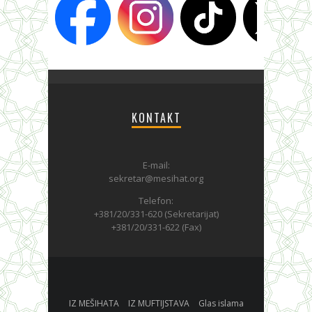
KONTAKT
E-mail:
sekretar@mesihat.org
Telefon:
+381/20/331-620 (Sekretarijat)
+381/20/331-622 (Fax)
IZ MEŠIHATA
IZ MUFTIJSTAVA
Glas islama