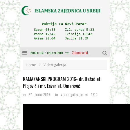
POSLJEDNJE OBJAVLJENO
Zulum se kida kada je najdeblji
Plodovi znanja i mudrosti (8. Dio)
Home
Video galerija
Muftija Dudić: Mir, pravda i suživot nemaju alternativu
RAMAZANSKI PROGRAM 2016- dr. Rešad ef.
Plojović i mr. Enver ef. Omerović
Mešihat IZ-e u Srbiji i CHR Hajrat donirali obuću i odjeću za džemat u Kragujevcu
27. Juna 2016.
Video galerija
1310
Cjelovitost prijenosa
Delegacija IZ-e na godišnjici bitke kod Petrovaradina