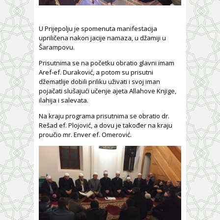
U Prijepolju je spomenuta manifestacija
upriličena nakon jacije namaza, u džamiji u
Šarampovu.
Prisutnima se na početku obratio glavni imam
Aref-ef. Duraković, a potom su prisutni
džematlije dobili priliku uživati i svoj iman
pojačati slušajući učenje ajeta Allahove Knjige,
ilahija i salevata.
Na kraju programa prisutnima se obratio dr.
Rešad ef. Plojović, a dovu je također na kraju
proučio mr. Enver ef. Omerović.