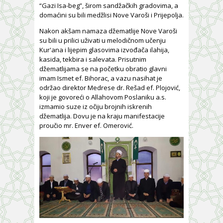
“Gazi Isa-beg”, širom sandžačkih gradovima, a
domaćini su bili medžlisi Nove Varoši i Prijepolja.
Nakon akšam namaza džematlije Nove Varoši
su bili u prilici uživati u melodičnom učenju
Kur'ana i lijepim glasovima izvođača ilahija,
kasida, tekbira i salevata. Prisutnim
džematlijama se na početku obratio glavni
imam Ismet ef. Bihorac, a vazu nasihat je
održao direktor Medrese dr. Rešad ef. Plojović,
koji je govoreći o Allahovom Poslaniku a.s.
izmamio suze iz očiju brojnih iskrenih
džematlija. Dovu je na kraju manifestacije
proučio mr. Enver ef. Omerović.