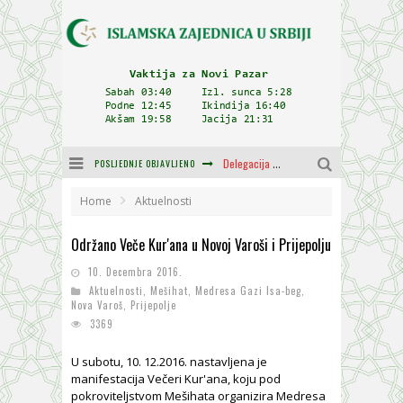
POSLJEDNJE OBJAVLJENO
Delegacija IZ-e na godišnjici bitke kod Petrovaradina
Zulum se kida kada je najdeblji
Home
Aktuelnosti
Plodovi znanja i mudrosti (8. Dio)
Održano Veče Kur'ana u Novoj Varoši i Prijepolju
Muftija Dudić: Mir, pravda i suživot nemaju alternativu
10. Decembra 2016.
Aktuelnosti
,
Mešihat
,
Medresa Gazi Isa-beg
,
Mešihat IZ-e u Srbiji i CHR Hajrat donirali obuću i odjeću za džemat u Kragujevcu
Nova Varoš
,
Prijepolje
3369
Orijentalna kuća Osman-age Trtovca u Novom Pazaru
U subotu, 10. 12.2016. nastavljena je
manifestacija Večeri Kur'ana, koju pod
pokroviteljstvom Mešihata organizira Medresa