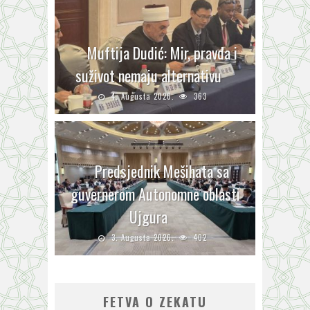
Muftija Dudić: Mir, pravda i
suživot nemaju alternativu
4. Augusta 2026.
363
Predsjednik Mešihata sa
guvernerom Autonomne oblasti
Ujgura
3. Augusta 2026.
402
FETVA O ZEKATU