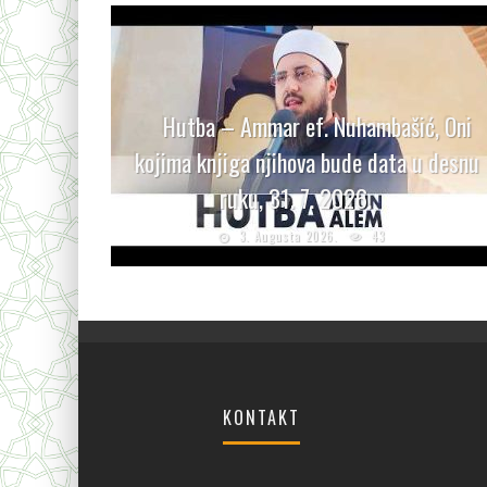
Hutba – Ammar ef. Nuhambašić, Oni
kojima knjiga njihova bude data u desnu
ruku, 31. 7. 2026.
3. Augusta 2026.
43
KONTAKT