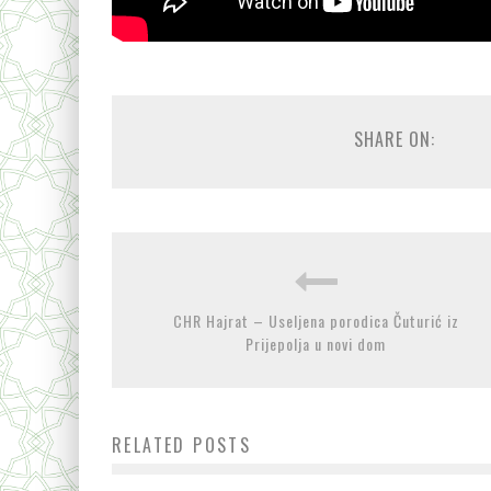
SHARE ON:
CHR Hajrat – Useljena porodica Čuturić iz
Prijepolja u novi dom
RELATED POSTS