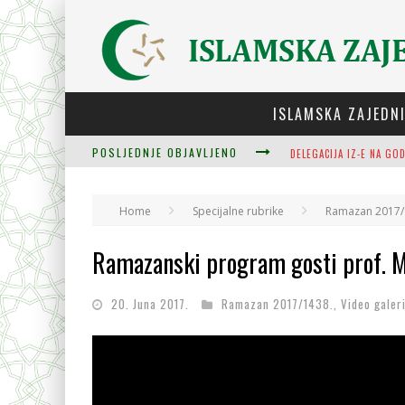
ISLAMSKA ZAJEDN
POSLJEDNJE OBJAVLJENO
ZULUM SE KIDA KADA JE
Home
Specijalne rubrike
Ramazan 2017/
PLODOVI ZNANJA I MUDR
Ramazanski program gosti prof. Mu
20. Juna 2017.
Ramazan 2017/1438.
,
Video galer