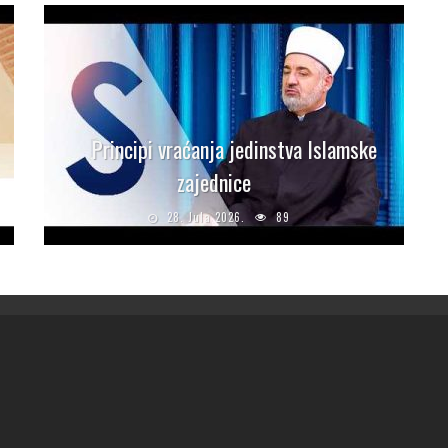
Principi vraćanja jedinstva Islamske
zajednice
28. Jula 2026.
89