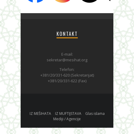
KONTAKT
E-mail:
sekretar@mesihat.org
Telefon:
+381/20/331-620 (Sekretarijat)
+381/20/331-622 (Fax)
IZ MEŠIHATA
IZ MUFTIJSTAVA
Glas islama
Mediji / Agencije