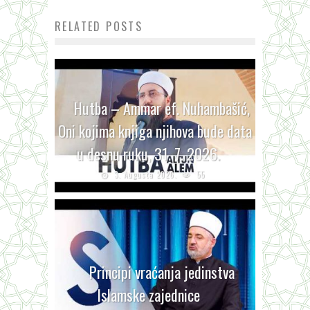
RELATED POSTS
Hutba – Ammar ef. Nuhambašić,
Oni kojima knjiga njihova bude data
u desnu ruku, 31. 7. 2026.
3. Augusta 2026.
55
Principi vraćanja jedinstva
Islamske zajednice