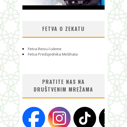
28. Jula 2026.
108
FETVA O ZEKATU
Fetva Reisu-l-uleme
Fetva Predsjednika Mešihata
PRATITE NAS NA
DRUŠTVENIM MREŽAMA