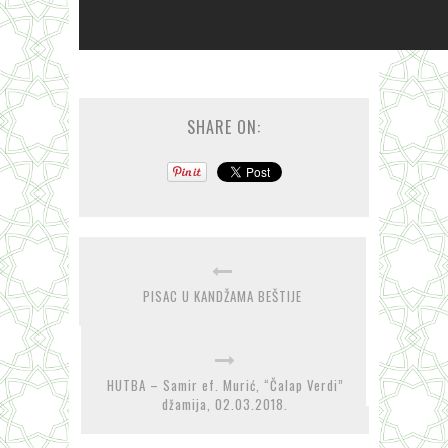
SHARE ON:
PISAC U KANDŽAMA BEŠTIJE
HUTBA – Samir ef. Murić, “Čalap Verdi”
džamija, 02.03.2018.