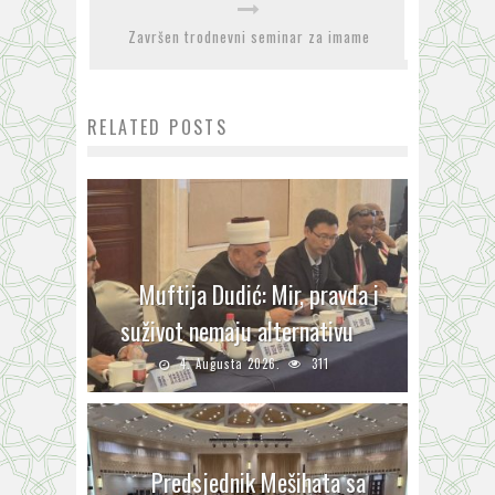
Završen trodnevni seminar za imame
RELATED POSTS
Muftija Dudić: Mir, pravda i
suživot nemaju alternativu
4. Augusta 2026.
311
Predsjednik Mešihata sa