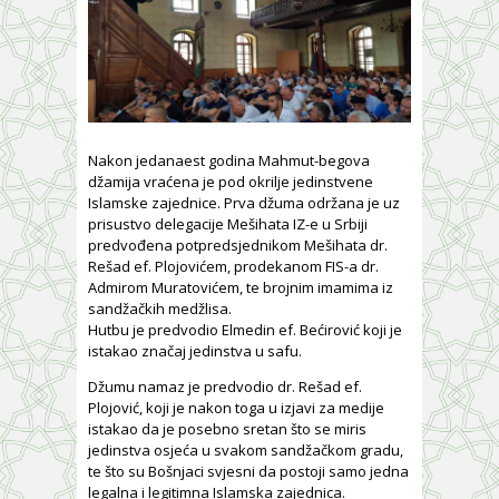
Nakon jedanaest godina Mahmut-begova
džamija vraćena je pod okrilje jedinstvene
Islamske zajednice. Prva džuma održana je uz
prisustvo delegacije Mešihata IZ-e u Srbiji
predvođena potpredsjednikom Mešihata dr.
Rešad ef. Plojovićem, prodekanom FIS-a dr.
Admirom Muratovićem, te brojnim imamima iz
sandžačkih medžlisa.
Hutbu je predvodio Elmedin ef. Bećirović koji je
istakao značaj jedinstva u safu.
Džumu namaz je predvodio dr. Rešad ef.
Plojović, koji je nakon toga u izjavi za medije
istakao da je posebno sretan što se miris
jedinstva osjeća u svakom sandžačkom gradu,
te što su Bošnjaci svjesni da postoji samo jedna
legalna i legitimna Islamska zajednica.