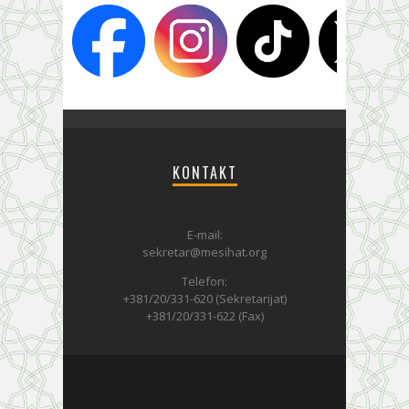
KONTAKT
E-mail:
sekretar@mesihat.org
Telefon:
+381/20/331-620 (Sekretarijat)
+381/20/331-622 (Fax)