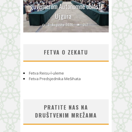
guvernerom Autonomne oblasti
Ujgura
3. Augusta 2026.
352
FETVA O ZEKATU
Fetva Reisu-l-uleme
Fetva Predsjednika Mešihata
PRATITE NAS NA
DRUŠTVENIM MREŽAMA