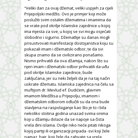
“Veliki dan za ovaj džemat, veliki uspjeh za cijeli
Prijepoljski medžlis. Ovo je primjer koji može
poslužiti svim ostalim džematima i imamima da
se vrate pod okrilje Islamske zajednice u kojoj
ima mjesta za sve, u kojoj se svi mogu osjećati
slobodno i sigurno. Džematlije su danas mogli
prisustvovati manifestaciji dostojanstva koju su
pokazali imam i džematski odbor, te da svi
skupa znamo da se civilizirano ponašamo.
Nismo prihvatili da ova džamija, nakon što su
njen imam i džematski odbor prihvatili da uđu
pod okrilje Islamske zajednice, bude
zaključana, jer su neki željeli da je na taj način
uskrate džematu. Islamska zajednica na čelu sa
muftijom dr. Mevlud ef. Dudićem, glavnim
imamom Medžlisa u Prijepolju, imamom i
džematskim odborom odlučili su da ona bude
stavljena na raspolaganje kao što je to i bila
nekoliko stotina godina unazad svima onima
koji u džamiju dolaze da se napoje sa čista
vrela dini islama. Ovdje niko neće pitati nikoga
kojoj partiji ili organizaciji pripada -svi koji žele
namaz, hair, koji žele da zahvate sa vrela