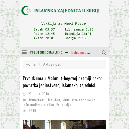
Delegacija IZ-e na godišnjici bitke kod Petrovaradina
POSLJEDNJE OBJAVLJENO
Zulum se kida kada je najdeblji
Home
Aktuelnosti
Plodovi znanja i mudrosti (8. Dio)
Prva džuma u Mahmut-begovoj džamiji nakon
povratka jedinstvenoj Islamskoj zajednici
Muftija Dudić: Mir, pravda i suživot nemaju alternativu
27. Jula 2018.
Mešihat IZ-e u Srbiji i CHR Hajrat donirali obuću i odjeću za džemat u Kragujevcu
Aktuelnosti
,
Mešihat
,
Muftijstvo sandžačko
,
Informativna služba
,
Prijepolje
Orijentalna kuća Osman-age Trtovca u Novom Pazaru
6919