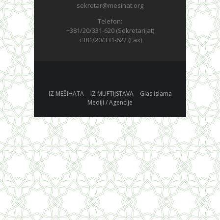
sekretar@mesihat.org
Telefon:
+381/20/331-620 (Sekretarijat)
+381/20/331-622 (Fax)
IZ MEŠIHATA
IZ MUFTIJSTAVA
Glas islama
Mediji / Agencije