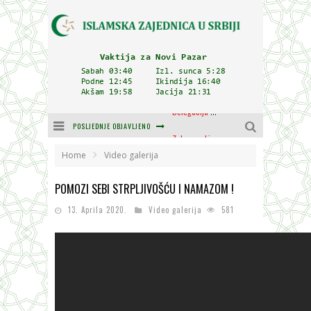
POSLJEDNJE OBJAVLJENO
Zulum se kida kada je najdeblji
Plodovi znanja i mudrosti (8. Dio)
Home
Video galerija
Muftija Dudić: Mir, pravda i suživot nemaju alternativu
POMOZI SEBI STRPLJIVOŠĆU I NAMAZOM !
Mešihat IZ-e u Srbiji i CHR Hajrat donirali obuću i odjeću za džemat u Kragujevcu
13. Aprila 2020.
Video galerija
581
Orijentalna kuća Osman-age Trtovca u Novom Pazaru
Delegacija IZ-e na godišnjici bitke kod Petrovaradina