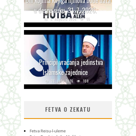
Oni kojima knjiga njihova bude data
u desnu ruku, 31. 7. 2026.
3. Augusta 2026.
55
Principi vraćanja jedinstva
Islamske zajednice
28. Jula 2026.
108
FETVA O ZEKATU
Fetva Reisu-l-uleme