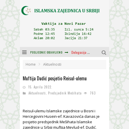
POSLJEDNJE OBJAVLJENO
Delegacija IZ-e na godišnjici bitke kod Petrovaradina
Zulum se kida kada je najdeblji
Home
Aktuelnosti
Plodovi znanja i mudrosti (8. Dio)
Muftija Dudić posjetio Reisul-ulemu
Muftija Dudić: Mir, pravda i suživot nemaju alternativu
15. Aprila 2022.
Aktuelnosti
,
Predsjednik Mešihata
763
Mešihat IZ-e u Srbiji i CHR Hajrat donirali obuću i odjeću za džemat u Kragujevcu
Orijentalna kuća Osman-age Trtovca u Novom Pazaru
Reisul-ulemu Islamske zajednice u Bosni i
Hercegovini Husein-ef. Kavazovića danas je
posjetio predsjednik Mešihata Islamske
zajednice u Srbiji muftija Mevlud-ef. Dudić.