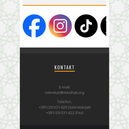
KONTAKT
E-mail:
sekretar@mesihat.org
Telefon:
+381/20/331-620 (Sekretarijat)
+381/20/331-622 (Fax)