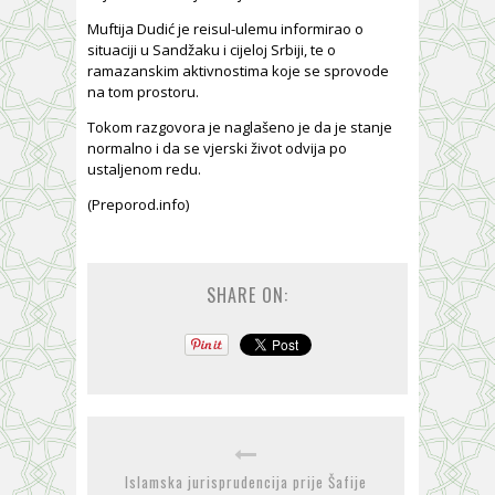
Muftija Dudić je reisul-ulemu informirao o
situaciji u Sandžaku i cijeloj Srbiji, te o
ramazanskim aktivnostima koje se sprovode
na tom prostoru.
Tokom razgovora je naglašeno je da je stanje
normalno i da se vjerski život odvija po
ustaljenom redu.
(Preporod.info)
SHARE ON:
Islamska jurisprudencija prije Šafije