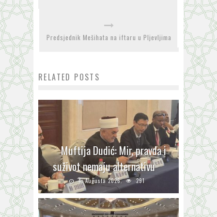
Predsjednik Mešihata na iftaru u Pljevljima
RELATED POSTS
Muftija Dudić: Mir, pravda i
suživot nemaju alternativu
4. Augusta 2026.
291