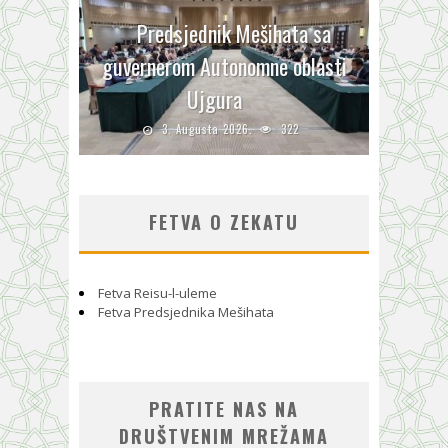
Predsjednik Mešihata sa
guvernerom Autonomne oblasti
Ujgura
3. Augusta 2026.
322
FETVA O ZEKATU
Fetva Reisu-l-uleme
Fetva Predsjednika Mešihata
PRATITE NAS NA
DRUŠTVENIM MREŽAMA