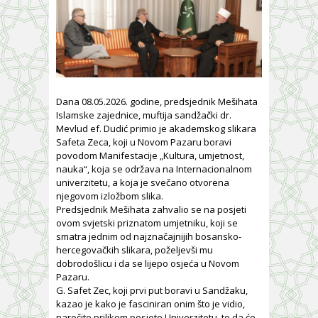
Dana 08.05.2026. godine, predsjednik Mešihata
Islamske zajednice, muftija sandžački dr.
Mevlud ef. Dudić primio je akademskog slikara
Safeta Zeca, koji u Novom Pazaru boravi
povodom Manifestacije „Kultura, umjetnost,
nauka“, koja se održava na Internacionalnom
univerzitetu, a koja je svečano otvorena
njegovom izložbom slika.
Predsjednik Mešihata zahvalio se na posjeti
ovom svjetski priznatom umjetniku, koji se
smatra jednim od najznačajnijih bosansko-
hercegovačkih slikara, poželjevši mu
dobrodošlicu i da se lijepo osjeća u Novom
Pazaru.
G. Safet Zec, koji prvi put boravi u Sandžaku,
kazao je kako je fasciniran onim što je vidio,
naročito prilikom posjete Univerzitetu, te da će