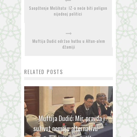
Saopštenje Mešihata: IZ-a neće biti poligon
nijednoj politici
Muftija Dudić održao hutbu u Altun-alem
džamiji
RELATED POSTS
Muftija Dudić: Mir, pravda i
suživot nemaju alternativu