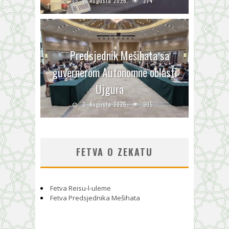
4. Augusta 2026.
274
Predsjednik Mešihata sa
guvernerom Autonomne oblasti
Ujgura
3. Augusta 2026.
305
FETVA O ZEKATU
Fetva Reisu-l-uleme
Fetva Predsjednika Mešihata