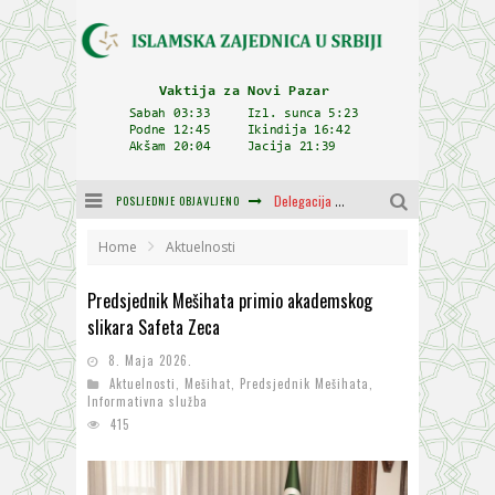
POSLJEDNJE OBJAVLJENO
Delegacija IZ-e na godišnjici bitke kod Petrovaradina
Zulum se kida kada je najdeblji
Home
Aktuelnosti
Plodovi znanja i mudrosti (8. Dio)
Predsjednik Mešihata primio akademskog
slikara Safeta Zeca
Muftija Dudić: Mir, pravda i suživot nemaju alternativu
8. Maja 2026.
Mešihat IZ-e u Srbiji i CHR Hajrat donirali obuću i odjeću za džemat u Kragujevcu
Aktuelnosti
,
Mešihat
,
Predsjednik Mešihata
,
Informativna služba
Orijentalna kuća Osman-age Trtovca u Novom Pazaru
415