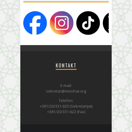
KONTAKT
E-mail:
sekretar@mesihat.org
Telefon:
+381/20/331-620 (Sekretarijat)
+381/20/331-622 (Fax)