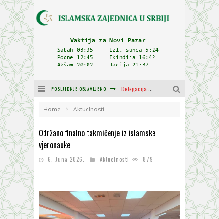
POSLJEDNJE OBJAVLJENO
Zulum se kida kada je najdeblji
Plodovi znanja i mudrosti (8. Dio)
Home
Aktuelnosti
Muftija Dudić: Mir, pravda i suživot nemaju alternativu
Održano finalno takmičenje iz islamske
vjeronauke
Mešihat IZ-e u Srbiji i CHR Hajrat donirali obuću i odjeću za džemat u Kragujevcu
6. Juna 2026.
Aktuelnosti
879
Orijentalna kuća Osman-age Trtovca u Novom Pazaru
Delegacija IZ-e na godišnjici bitke kod Petrovaradina