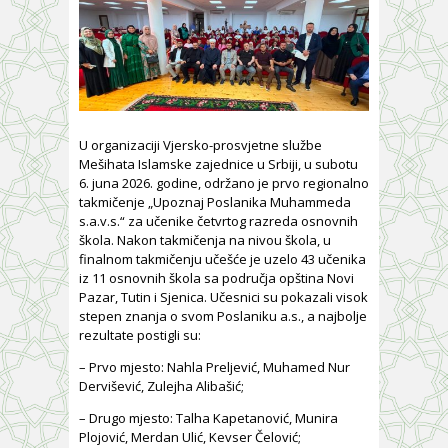
U organizaciji Vjersko-prosvjetne službe
Mešihata Islamske zajednice u Srbiji, u subotu
6. juna 2026. godine, održano je prvo regionalno
takmičenje „Upoznaj Poslanika Muhammeda
s.a.v.s.“ za učenike četvrtog razreda osnovnih
škola. Nakon takmičenja na nivou škola, u
finalnom takmičenju učešće je uzelo 43 učenika
iz 11 osnovnih škola sa područja opština Novi
Pazar, Tutin i Sjenica. Učesnici su pokazali visok
stepen znanja o svom Poslaniku a.s., a najbolje
rezultate postigli su:
– Prvo mjesto: Nahla Preljević, Muhamed Nur
Dervišević, Zulejha Alibašić;
– Drugo mjesto: Talha Kapetanović, Munira
Plojović, Merdan Ulić, Kevser Čelović;