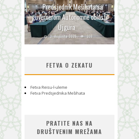
Predsjednik Mešihata sa
guvernerom Autonomne oblasti
Ujgura
3. Augusta 2026.
339
FETVA O ZEKATU
Fetva Reisu-l-uleme
Fetva Predsjednika Mešihata
PRATITE NAS NA
DRUŠTVENIM MREŽAMA