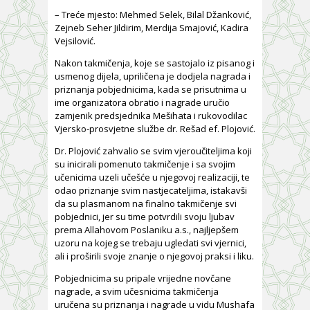
– Treće mjesto: Mehmed Selek, Bilal Džanković,
Zejneb Seher Jildirim, Merdija Smajović, Kadira
Vejsilović.
Nakon takmičenja, koje se sastojalo iz pisanog i
usmenog dijela, upriličena je dodjela nagrada i
priznanja pobjednicima, kada se prisutnima u
ime organizatora obratio i nagrade uručio
zamjenik predsjednika Mešihata i rukovodilac
Vjersko-prosvjetne službe dr. Rešad ef. Plojović.
Dr. Plojović zahvalio se svim vjeroučiteljima koji
su inicirali pomenuto takmičenje i sa svojim
učenicima uzeli učešće u njegovoj realizaciji, te
odao priznanje svim nastjecateljima, istakavši
da su plasmanom na finalno takmičenje svi
pobjednici, jer su time potvrdili svoju ljubav
prema Allahovom Poslaniku a.s., najljepšem
uzoru na kojeg se trebaju ugledati svi vjernici,
ali i proširili svoje znanje o njegovoj praksi i liku.
Pobjednicima su pripale vrijedne novčane
nagrade, a svim učesnicima takmičenja
uručena su priznanja i nagrade u vidu Mushafa