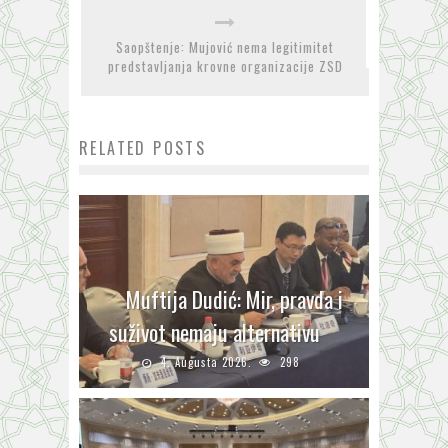
Saopštenje: Mujović nema legitimitet
predstavljanja krovne organizacije ZSD
RELATED POSTS
Muftija Dudić: Mir, pravda i
suživot nemaju alternativu
4. Augusta 2026.
298