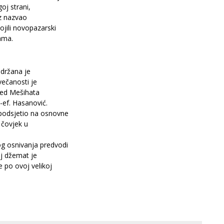
goj strani,
az nazvao
jili novopazarski
jama.
održana je
ečanosti je
pred Mešihata
-ef. Hasanović.
podsjetio na osnovne
 čovjek u
og osnivanja predvodi
aj džemat je
e po ovoj velikoj