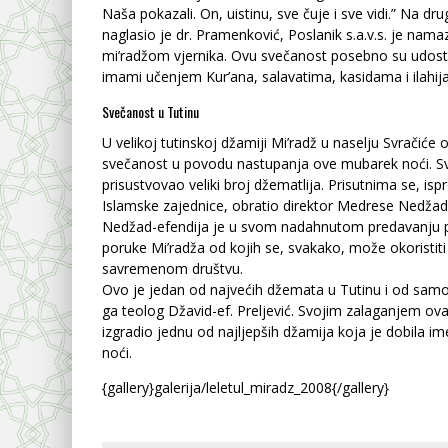
Naša pokazali. On, uistinu, sve čuje i sve vidi.” Na dru
naglasio je dr. Pramenković, Poslanik s.a.v.s. je nam
mi’radžom vjernika. Ovu svečanost posebno su udosto
imami učenjem Kur’ana, salavatima, kasidama i ilahi
Svečanost u Tutinu
U velikoj tutinskoj džamiji Mi’radž u naselju Svračiće 
svečanost u povodu nastupanja ove mubarek noći. Sv
prisustvovao veliki broj džematlija. Prisutnima se, is
Islamske zajednice, obratio direktor Medrese Nedžad
Nedžad-efendija je u svom nadahnutom predavanju 
poruke Mi’radža od kojih se, svakako, može okoristiti
savremenom društvu.
Ovo je jedan od najvećih džemata u Tutinu i od sam
ga teolog Džavid-ef. Preljević. Svojim zalaganjem ov
izgradio jednu od najljepših džamija koja je dobila im
noći.
{gallery}galerija/leletul_miradz_2008{/gallery}