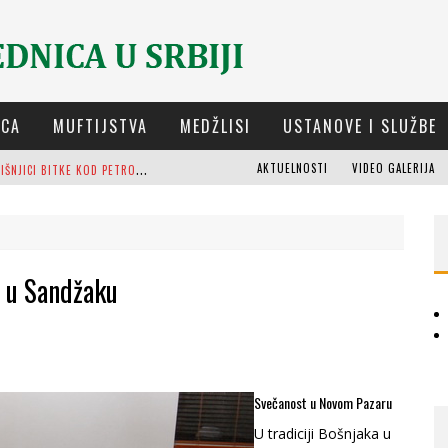
ICA
MUFTIJSTVA
MEDŽLISI
USTANOVE I SLUŽBE
D
ELEGACIJA IZ-E NA GODIŠNJICI BITKE KOD PETROVARADINA
AKTUELNOSTI
VIDEO GALERIJA
 NAJDEBLJI
OSTI (8. DIO)
n u Sandžaku
M
UFTIJA DUDIĆ: MIR, PRAVDA I SUŽIVOT NEMAJU ALTERNATIVU
M
EŠIHAT IZ-E U SRBIJI I CHR HAJRAT DONIRALI OBUĆU I ODJEĆU ZA DŽEMAT U KRAGUJEVCU
O
RIJENTALNA KUĆA OSMAN-AGE TRTOVCA U NOVOM PAZARU
Svečanost u Novom Pazaru
U tradiciji Bošnjaka u