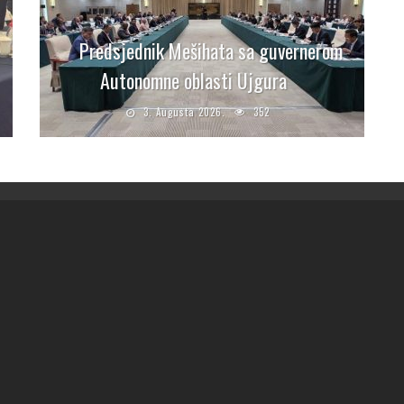
Predsjednik Mešihata sa guvernerom
Autonomne oblasti Ujgura
3. Augusta 2026.
352