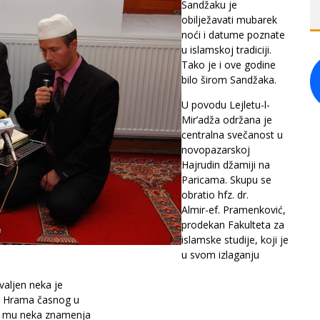
Sandžaku je
obilježavati mubarek
noći i datume poznate
u islamskoj tradiciji.
Tako je i ove godine
bilo širom Sandžaka.
U povodu Lejletu-l-
Mir’adža održana je
centralna svečanost u
novopazarskoj
Hajrudin džamiji na
Paricama. Skupu se
obratio hfz. dr.
Almir-ef. Pramenković,
prodekan Fakulteta za
islamske studije, koji je
u svom izlaganju
valjen neka je
iz Hrama časnog u
mo mu neka znamenja