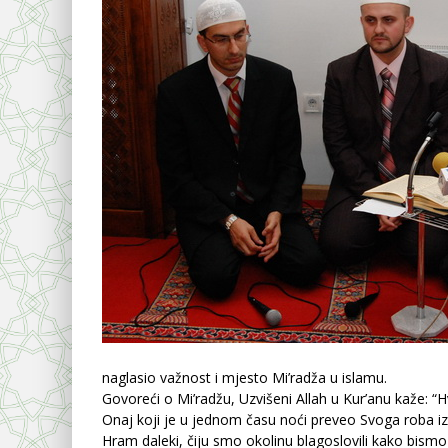
naglasio važnost i mjesto Mi’radža u islamu.
Govoreći o Mi’radžu, Uzvišeni Allah u Kur’anu kaže: “H
Onaj koji je u jednom času noći preveo Svoga roba 
Hram daleki, čiju smo okolinu blagoslovili kako bis