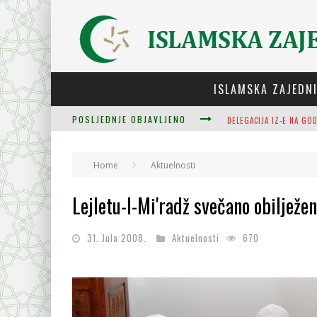
ISLAMSKA ZAJEDN
POSLJEDNJE OBJAVLJENO
ZULUM SE KIDA KADA JE
Home
Aktuelnosti
PLODOVI ZNANJA I MUDR
Lejletu-l-Mi'radž svečano obilježe
31. Jula 2008.
Aktuelnosti
670