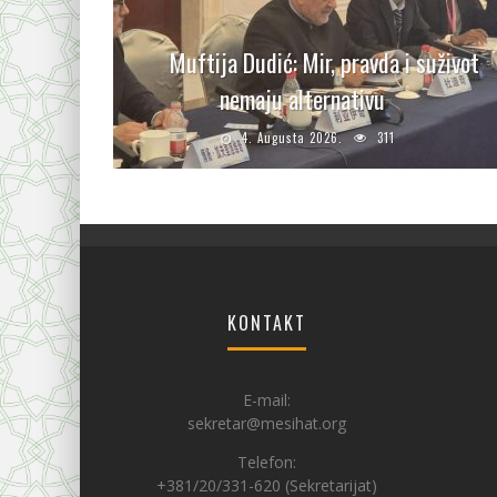
Muftija Dudić: Mir, pravda i suživot
nemaju alternativu
4. Augusta 2026.
311
KONTAKT
E-mail:
sekretar@mesihat.org
Telefon:
+381/20/331-620 (Sekretarijat)