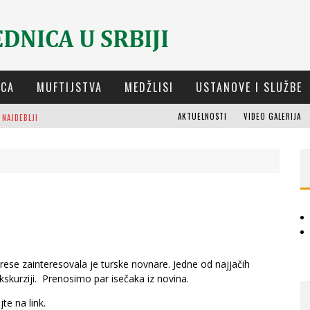
ICA
MUFTIJSTVA
MEDŽLISI
USTANOVE I SLUŽBE
AKTUELNOSTI
VIDEO GALERIJA
 NAJDEBLJI
OSTI (8. DIO)
M
UFTIJA DUDIĆ: MIR, PRAVDA I SUŽIVOT NEMAJU ALTERNATIVU
M
EŠIHAT IZ-E U SRBIJI I CHR HAJRAT DONIRALI OBUĆU I ODJEĆU ZA DŽEMAT U KRAGUJEVCU
A
D
ELEGACIJA IZ-E NA GODIŠNJICI BITKE KOD PETROVARADINA
rese zainteresovala je turske novnare. Jedne od najjačih
skurziji. Prenosimo par isečaka iz novina.
te na link.