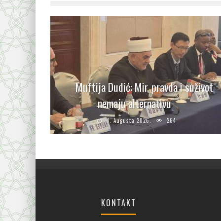
Muftija Dudić: Mir, pravda i suživot
nemaju alternativu
4. Augusta 2026.
264
KONTAKT