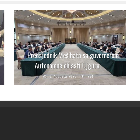
Predsjednik Mešihata sa guvernerom
Autonomne oblasti Ujgura
3. Augusta 2026.
294