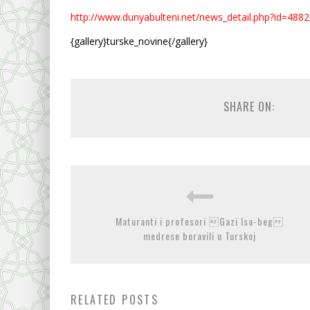
http://www.dunyabulteni.net/news_detail.php?id=488
{gallery}turske_novine{/gallery}
SHARE ON:
Maturanti i profesori Gazi Isa-beg
medrese boravili u Turskoj
RELATED POSTS