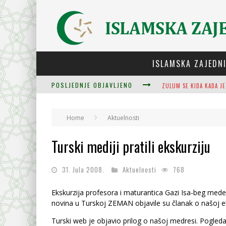
ISLAMSKA ZAJEDN
POSLJEDNJE OBJAVLJENO
ZULUM SE KIDA KADA JE
PLODOVI ZNANJA I MUDR
Home
Aktuelnosti
Turski mediji pratili ekskurziju
CJELOVITOST PRIJENOS
31. Jula 2008.
Aktuelnosti
768
Ekskurzija profesora i maturantica Gazi Isa-beg mede
novina u Turskoj ZEMAN objavile su članak o našoj ek
Turski web je objavio prilog o našoj medresi. Pogledaj