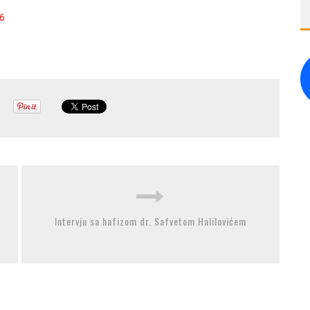
26
Intervju sa hafizom dr. Safvetom Halilovićem