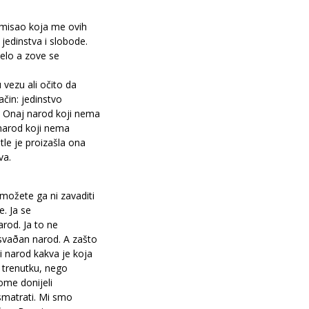
 misao koja me ovih
jedinstva i slobode.
velo a zove se
vezu ali očito da
ačin: jedinstvo
. Onaj narod koji nema
 narod koji nema
le je proizašla ona
va.
možete ga ni zavaditi
e. Ja se
rod. Ja to ne
vaðan narod. A zašto
i narod kakva je koja
a trenutku, nego
kome donijeli
smatrati. Mi smo