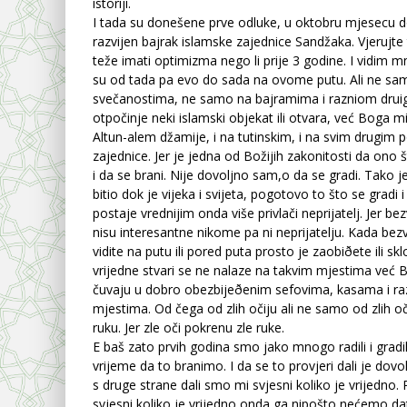
istoriji.
I tada su donešene prve odluke, u oktobru mjesecu do
razvijen bajrak islamske zajednice Sandžaka. Vjerujte
teže imati optimizma nego li prije 3 godine. I vidim mn
su od tada pa evo do sada na ovome putu. Ali ne sa
svečanostima, ne samo na bajramima i razniom drui
otpočinje neki islamski objekat ili otvara, već Boga mi
Altun-alem džamije, i na tutinskim, i na svim drugim 
zajednice. Jer je jedna od Božijih zakonitosti da ono 
i da se brani. Nije dovoljno sam,o da se gradi. Tako je
bitio dok je vijeka i svijeta, pogotovo to što se gradi i
postaje vrednijim onda više privlači neprijatelj. Jer bez
nisu interesantne nikome pa ni neprijatelju. Kada bezv
vidite na putu ili pored puta prosto je zaobiðete ili s
vrijedne stvari se ne nalaze na takvim mjestima već 
čuvaju u dobro obezbijeðenim sefovima, kasama i ra
mjestima. Od čega od zlih očiju ali ne samo od zlih oč
ruku. Jer zle oči pokrenu zle ruke.
E baš zato prvih godina smo jako mnogo radili i gradi
vrijeme da to branimo. I da se to provjeri dali je dovol
s druge strane dali smo mi svjesni koliko je vrijedn
svjesni koliko je vrijedno onda ga nipošto nećemo da