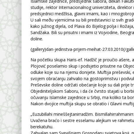
Islamske zajednice, predsjednik sabora, dekan Fakult
studije, rektor Internacionalnog univerziteta, direkto
predsjednici medžlisa, glavni imami, kao i mnogobroj
U sali meðu vjernicima su bili predstavnici iz svih gr
kako južnog dijela, od Plava do Bijelog polja i Rožaja
Sandžaka. Bili su prisutni i imami iz Vojvodine, Beogr
doline.
{gallery}dan-jedinstva-prijem-meihat-27.03.2010{/gall
Na početku skupa Haris-ef. Hadžič je proučio ašere, a
Plojović poselamio skup i podsjetio prisutne na Objedi
odluke koje su na njemu donijete. Muftija preševski, e
svojem obraćanju zahvalio na gostoprimstvu i podvuk
Preševske doline održati obećanje koje su dali prije t
Objediniteljskom Saboru, i da će čvrsto stajati u borbi
očuvanju Islamske zajednice u Srbiji, ma koliko ta bor
Nakon dvojice muftija skupu se obratio i Glavni muftij
„Euzubillahi mineššejtanirradžim. Bismillahirrahmanir
Uvažena braćo i sestre esselamu alejkum ve rahmetul
berekatuhu.
Zahvalan sam Svevišnjem Gospodaru svjetova koji na