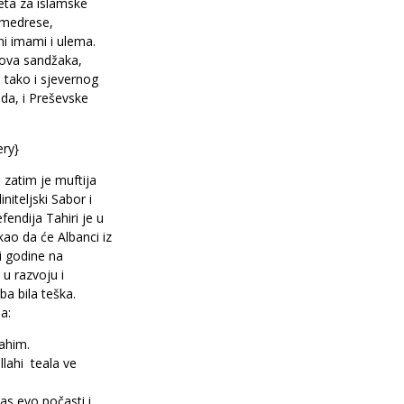
eta za islamske
r medrese,
ni imami i ulema.
adova sandžaka,
, tako i sjevernog
ada, i Preševske
ery}
 zatim je muftija
niteljski Sabor i
fendija Tahiri je u
ao da će Albanci iz
ri godine na
 u razvoju i
ba bila teška.
a:
rahim.
lahi teala ve
s evo počasti i