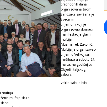
predhodnih dana
organizovana širom
Sandžaka završena je
Svečanim
prijemom koji je
organizovao domaćin
manifestacije glavni
muftija
Muamer-ef. Zukorlić.
Muftija je organizovao
prijem u Velikoj sali
mešihata u subotu 27.
marta, na godišnjicu
Objediniteljskog
sabora.
Velika sala je bila
i muftija
ženih muftija sku pu
u sklopu