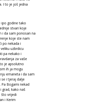
 I to je još jedna
e ipo godine tako
dnije stvari koje
m i da sam ponosan na
erenje koje ste nam
ći po nekada i
 veliku uzbrdicu
ati pa nekako i
ravdanja za vaše
 to je apsolutno
zom ih ja mogu
enju emaneta i da sam
se i tjeraj dalje
će. Pa Bogami nekad
 i grad, kako naš
 što vrijedi
an i Kerim