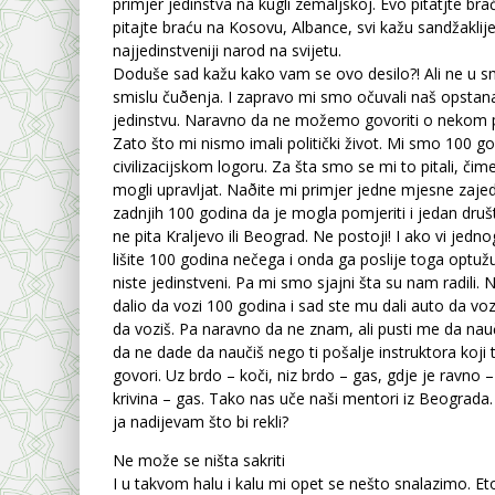
primjer jedinstva na kugli zemaljskoj. Evo pitatjte bra
pitajte braću na Kosovu, Albance, svi kažu sandžaklij
najjedinstveniji narod na svijetu.
Doduše sad kažu kako vam se ovo desilo?! Ali ne u s
smislu čuðenja. I zapravo mi smo očuvali naš opstana
jedinstvu. Naravno da ne možemo govoriti o nekom p
Zato što mi nismo imali politički život. Mi smo 100 go
civilizacijskom logoru. Za šta smo se mi to pitali, či
mogli upravljat. Naðite mi primjer jedne mjesne zaje
zadnjih 100 godina da je mogla pomjeriti i jedan druš
ne pita Kraljevo ili Beograd. Ne postoji! I ako vi jedn
lišite 100 godina nečega i onda ga poslije toga optuž
niste jedinstveni. Pa mi smo sjajni šta su nam radili.
dalio da vozi 100 godina i sad ste mu dali auto da voz
da voziš. Pa naravno da ne znam, ali pusti me da na
da ne dade da naučiš nego ti pošalje instruktora koji t
govori. Uz brdo – koči, niz brdo – gas, gdje je ravno –
krivina – gas. Tako nas uče naši mentori iz Beograda. Je
ja nadijevam što bi rekli?
Ne može se ništa sakriti
I u takvom halu i kalu mi opet se nešto snalazimo. Et