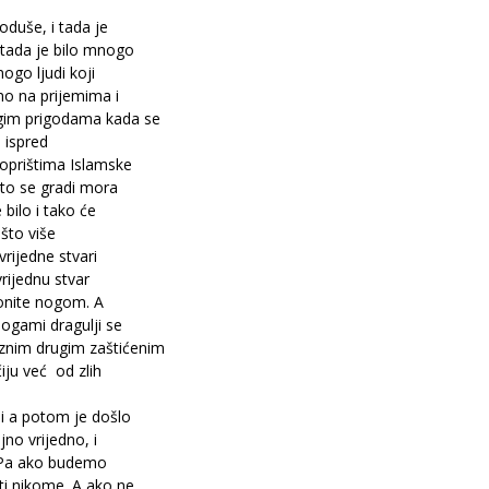
duše, i tada je
 tada je bilo mnogo
ogo ljudi koji
mo na prijemima i
gim prigodama kada se
 ispred
poprištima Islamske
što se gradi mora
 bilo i tako će
 što više
vrijedne stvari
rijednu stvar
klonite nogom. A
Bogami dragulji se
znim drugim zaštićenim
iju već od zlih
li a potom je došlo
jno vrijedno, i
o. Pa ako budemo
ti nikome. A ako ne