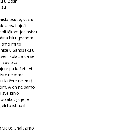
ću u Bosni,
e su
mislu osude, već u
k zahvaljujući
olitičkom jedinstvu.
dina bili u jednom
me smo mi to
dnice u Sandžaku u
tveni kolac a da se
og čovjeka
ujete pa kažete vi
 Niste nekome
i i kažete ne znaš
učim. A on ne samo
i sve krivo
 polako, gdje je
li to istina il
o vidite. Snalazimo