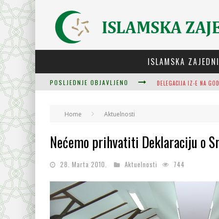
ISLAMSKA ZAJEDN
POSLJEDNJE OBJAVLJENO
ZULUM SE KIDA KADA JE
Home
Aktuelnosti
PLODOVI ZNANJA I MUDR
Nećemo prihvatiti Deklaraciju o Sr
28. Marta 2010.
Aktuelnosti
744