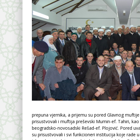
prepuna vjernika, a prijemu su pored Glavnog muftije
prisustvovali i muftija preševski Mumin-ef. Tahiri, kao 
beogradsko-novosadski Rešad-ef. Plojović. Pored uva
su prisustvovali i svi funkcioneri institucija koje rade 