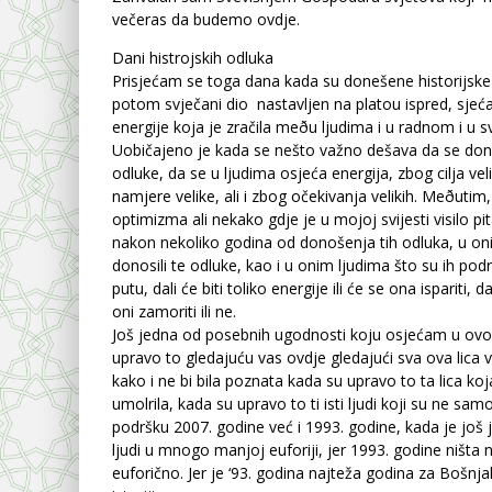
večeras da budemo ovdje.
Dani histrojskih odluka
Prisjećam se toga dana kada su donešene historijske 
potom svječani dio nastavljen na platou ispred, sjećaj
energije koja je zračila meðu ljudima i u radnom i u 
Uobičajeno je kada se nešto važno dešava da se do
odluke, da se u ljudima osjeća energija, zbog cilja ve
namjere velike, ali i zbog očekivanja velikih. Meðutim
optimizma ali nekako gdje je u mojoj svijesti visilo pit
nakon nekoliko godina od donošenja tih odluka, u oni
donosili te odluke, kao i u onim ljudima što su ih pod
putu, dali će biti toliko energije ili će se ona ispariti, da
oni zamoriti ili ne.
Još jedna od posebnih ugodnosti koju osjećam u ovo
upravo to gledajuću vas ovdje gledajući sva ova lica
kako i ne bi bila poznata kada su upravo to ta lica koj
umolrila, kada su upravo to ti isti ljudi koji su ne sam
podršku 2007. godine već i 1993. godine, kada je još
ljudi u mnogo manjoj euforiji, jer 1993. godine ništa n
euforično. Jer je ‘93. godina najteža godina za Bošnja