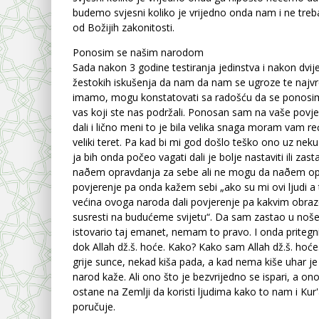
budemo svjesni koliko je vrijedno onda nam i ne treba.
od Božijih zakonitosti.
Ponosim se našim narodom
Sada nakon 3 godine testiranja jedinstva i nakon dvij
žestokih iskušenja da nam da nam se ugroze te najvre
imamo, mogu konstatovati sa radošću da se ponosi
vas koji ste nas podržali. Ponosan sam na vaše povj
dali i lično meni to je bila velika snaga moram vam re
veliki teret. Pa kad bi mi god došlo teško ono uz neku
ja bih onda počeo vagati dali je bolje nastaviti ili zast
naðem opravdanja za sebe ali ne mogu da naðem op
povjerenje pa onda kažem sebi „ako su mi ovi ljudi a
većina ovoga naroda dali povjerenje pa kakvim obra
susresti na budućeme svijetu“. Da sam zastao u noš
istovario taj emanet, nemam to pravo. I onda pritegni 
dok Allah dž.š. hoće. Kako? Kako sam Allah dž.š. ho
grije sunce, nekad kiša pada, a kad nema kiše uhar je
narod kaže. Ali ono što je bezvrijedno se ispari, a ono
ostane na Zemlji da koristi ljudima kako to nam i Kur'
poručuje.