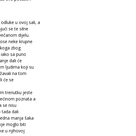
odluke u ovoj sali, a
ući se te silne
svečanom dijelu.
nose neke krupne
likoga zbog
, iako sa puno
anje dali će
m ljudima koji su
ržavali na tom
li će se
m trenutku jeste
 većinom poznata a
a se nisu
o tada dali
 jedna manja šaka
ije moglo biti
ke u njihovoj