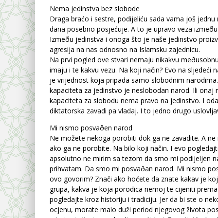
Nema jedinstva bez slobode
Draga braćo i sestre, podijeliću sada vama još jednu
dana posebno posjećuje. A to je upravo veza izmeðu 
Izmeðu jedinstva i onoga što je naše jedinstvo proiz
agresija na nas odnosno na Islamsku zajednicu.
Na prvi pogled ove stvari nemaju nikakvu meðusobnu 
imaju i te kakvu vezu. Na koji način? Evo na sljedeći n
je vrijednost koja pripada samo slobodnim narodima
kapaciteta za jedinstvo je neslobodan narod. Ili onaj
kapaciteta za slobodu nema pravo na jedinstvo. I odat
diktatorska zavadi pa vladaj. I to jedno drugo uslovlja
Mi nismo posvaðen narod
Ne možete nekoga porobiti dok ga ne zavadite. A ne 
ako ga ne porobite. Na bilo koji način. I evo pogledajt
apsolutno ne mirim sa tezom da smo mi podijeljen na
prihvatam. Da smo mi posvaðan narod. Mi nismo pos
ovo govorim? Znači ako hoćete da znate kakav je koj
grupa, kakva je koja porodica nemoj te cijeniti prem
pogledajte kroz historiju i tradiciju. Jer da bi ste o ne
ocjenu, morate malo duži period njegovog života po