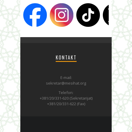
KONTAKT
E-mail:
sekretar@mesihat.org
Telefon:
+381/20/331-620 (Sekretarijat)
+381/20/331-622 (Fax)