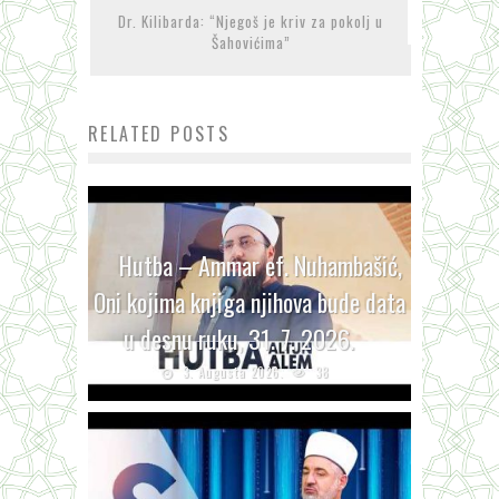
Dr. Kilibarda: “Njegoš je kriv za pokolj u
Šahovićima”
RELATED POSTS
Hutba – Ammar ef. Nuhambašić,
Oni kojima knjiga njihova bude data
u desnu ruku, 31. 7. 2026.
3. Augusta 2026.
38