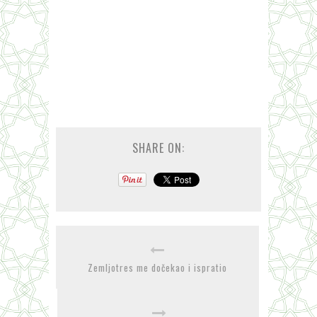
SHARE ON:
Zemljotres me dočekao i ispratio