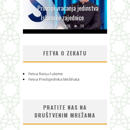
Principi vraćanja jedinstva
Islamske zajednice
28. Jula 2026.
79
FETVA O ZEKATU
Fetva Reisu-l-uleme
Fetva Predsjednika Mešihata
PRATITE NAS NA
DRUŠTVENIM MREŽAMA