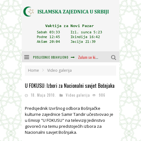
POSLJEDNJE OBJAVLJENO
Zulum se kida kada je najdeblji
Plodovi znanja i mudrosti (8. Dio)
Home
Video galerija
Muftija Dudić: Mir, pravda i suživot nemaju alternativu
U FOKUSU: Izbori za Nacionalni savjet Bošnjaka
Mešihat IZ-e u Srbiji i CHR Hajrat donirali obuću i odjeću za džemat u Kragujevcu
18. Maja 2010.
Video galerija
986
Cjelovitost prijenosa
Predsjednik Izvršnog odbora Bošnjačke
kulturne zajednice Samir Tandir učestvovao je
Delegacija IZ-e na godišnjici bitke kod Petrovaradina
u Emisiji "U FOKUSU" na televiziji Jedinstvo
govoreći na temu predstojećih izbora za
Nacionalni savjet Bošnjaka.