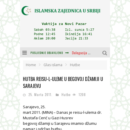
POSLJEDNJE OBJAVLJENO
Delegacija IZ-e na godišnjici bitke kod Petrovaradina
Zulum se kida kada je najdeblji
Home
Glas islama
Hutbe
Plodovi znanja i mudrosti (8. Dio)
HUTBA REISU-L-ULEME U BEGOVOJ DŽAMIJI U
SARAJEVU
Muftija Dudić: Mir, pravda i suživot nemaju alternativu
25. Marta 2011.
Hutbe
1208
Mešihat IZ-e u Srbiji i CHR Hajrat donirali obuću i odjeću za džemat u Kragujevcu
Sarajevo, 25.
Orijentalna kuća Osman-age Trtovca u Novom Pazaru
mart 2011. (MINA) – Danas je reisu-l-ulema dr.
Mustafa Cerić u Gazi Husrev
begovoj džamiji u Sarajevu imamio džumu
namaz i održao hutbu.