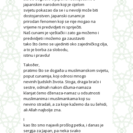
japanskim narodom koji je cijelom
svijetu pokazao da se i u nevolji može biti
dostojanstven. Japanski cunami je
prirodan fenomen koji se nije mogao na
vrijeme ni predvidjeti ni spriječiti.
Naš cunami je vještački i zato ga možemo i
predvidjeti i možemo ga zaustaviti
tako što ćemo se ujediniti oko zajedničkog cilja,
a to je borba za slobodu,
istinu i pravdu!
Takoðer,
pratimo što se dogaða u muslimanskom svijetu,
poput cunamija, koji odnosi mnogo
nevinih ljudskih života. Stoga, draga braćo i
sestre, odmah nakon džuma-namaza
klanjat ćemo dženaza-namaz u odsutnosti
muslimanima i muslimankama koji su
nevino stradali, a za koje kažemo da su šehidi,
ali Allah najbolje zna.
I
kao što smo najavili prošlog petka, i danas je
sergija za Japan, pa neka svako