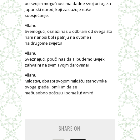
po svojim mogućnostima dadne svoj prilog za
japanski narod, koji zaslužuje naše
suosjećanje.
Allahu
Svemogući, osnaži nas u odbrani od svega što
nam nanosi bol i patnju na ovome i
na drugome svijetu!
Allahu
Sveznajući, pouči nas da Ti budemo uvijek
zahvalni na svim Tvojm darovima!
Allahu
Milostivi, obaspi svojom milošću stanovnike
ovoga grada i omili im da se
meðusobno poštuju i pomažu! Amin!
SHARE ON: