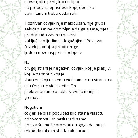
mjestu, ali nije ni glup ni slijep
da prepozna opasnosti koje, opet, sa
optimizmom treba otklanjati.
Pozitivan čovjek nije malodušan, nije grub i
sebičan. On ne dozvoljava da ga sujeta, bijes ili
predrasuda zavedu na krivi
zaključak o ljudima i dogaðajima. Pozitivan
čovjek je onaj koji vodi druge
ljude u nove uspjehe i pobjede.
Na
drugoj strani je negativni čovjek, koji je plašljiv,
koji je zabrinut, koji je
zbunjen, koji u svemu vidi samo crnu stranu. On
ni u čemu ne vidi svjetlo. On
je okrenut tamo odakle sijevaju munje i
gromovi.
Negativni
čovjek se plaši poduzeti bilo šta na vlastitu
odgovornost. On misli i radi samo
ono za što može prozvati drugoga da mu je
rekao da tako misli i da tako uradi.