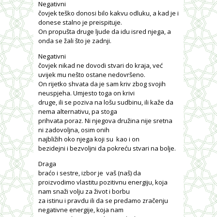
Negativni
čovjek teško donosi bilo kakvu odluku, a kad je i
donese stalno je preispituje.
On propušta druge ljude da idu isred njega, a
onda se žali što je zadnji.
Negativni
čovjek nikad ne dovodi stvari do kraja, već
uvijek mu nešto ostane nedovršeno.
On rijetko shvata da je sam kriv zbog svojih
neuspjeha. Umjesto toga on krivi
druge, ili se poziva na lošu sudbinu, ili kaže da
nema alternativu, pa stoga
prihvata poraz. Ni njegova družina nije sretna
ni zadovoljna, osim onih
najbližih oko njega koji su
kao i on
bezidejni i bezvoljni da pokreću stvari na bolje.
Draga
braćo i sestre, izbor je
vaš (naš) da
proizvodimo vlastitu pozitivnu energiju, koja
nam snaži volju za život i borbu
za istinu i pravdu ili da se predamo zračenju
negativne energije, koja nam