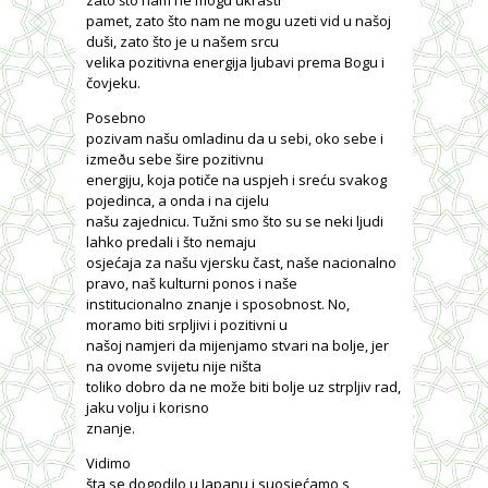
pamet, zato što nam ne mogu uzeti vid u našoj
duši, zato što je u našem srcu
velika pozitivna energija ljubavi prema Bogu i
čovjeku.
Posebno
pozivam našu omladinu da u sebi, oko sebe i
izmeðu sebe šire pozitivnu
energiju, koja potiče na uspjeh i sreću svakog
pojedinca, a onda i na cijelu
našu zajednicu. Tužni smo što su se neki ljudi
lahko predali i što nemaju
osjećaja za našu vjersku čast, naše nacionalno
pravo, naš kulturni ponos i naše
institucionalno znanje i sposobnost. No,
moramo biti srpljivi i pozitivni u
našoj namjeri da mijenjamo stvari na bolje, jer
na ovome svijetu nije ništa
toliko dobro da ne može biti bolje uz strpljiv rad,
jaku volju i korisno
znanje.
Vidimo
šta se dogodilo u Japanu i suosjećamo s