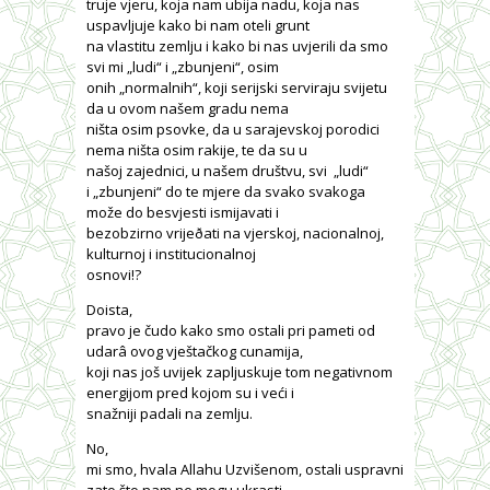
truje vjeru, koja nam ubija nadu, koja nas
uspavljuje kako bi nam oteli grunt
na vlastitu zemlju i kako bi nas uvjerili da smo
svi mi „ludi“ i „zbunjeni“, osim
onih „normalnih“, koji serijski serviraju svijetu
da u ovom našem gradu nema
ništa osim psovke, da u sarajevskoj porodici
nema ništa osim rakije, te da su u
našoj zajednici, u našem društvu, svi
„ludi“
i „zbunjeni“ do te mjere da svako svakoga
može do besvjesti ismijavati i
bezobzirno vrijeðati na vjerskoj, nacionalnoj,
kulturnoj i institucionalnoj
osnovi!?
Doista,
pravo je čudo kako smo ostali pri pameti od
udarâ ovog vještačkog cunamija,
koji nas još uvijek zapljuskuje tom negativnom
energijom pred kojom su i veći i
snažniji padali na zemlju.
No,
mi smo, hvala Allahu Uzvišenom, ostali uspravni
zato što nam ne mogu ukrasti