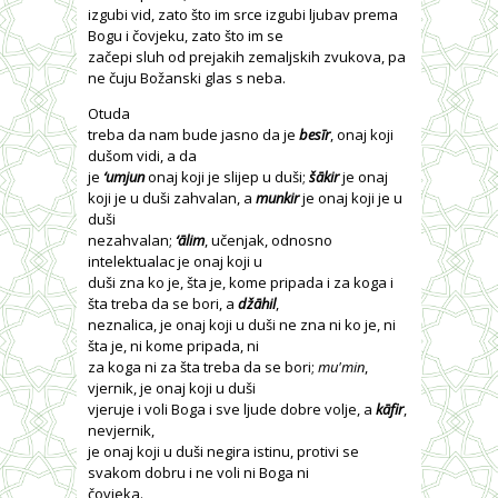
izgubi vid, zato što im srce izgubi ljubav prema
Bogu i čovjeku, zato što im se
začepi sluh od prejakih zemaljskih zvukova, pa
ne čuju Božanski glas s neba.
Otuda
treba da nam bude jasno da je
besīr
, onaj koji
dušom vidi, a da
je
‘umjun
onaj koji je slijep u duši;
šākir
je onaj
koji je u duši zahvalan, a
munkir
je onaj koji je u
duši
nezahvalan;
‘ālim
, učenjak, odnosno
intelektualac je onaj koji u
duši zna ko je, šta je, kome pripada i za koga i
šta treba da se bori, a
džāhil
,
neznalica, je onaj koji u duši ne zna ni ko je, ni
šta je, ni kome pripada, ni
za koga ni za šta treba da se bori;
mu'min
,
vjernik, je onaj koji u duši
vjeruje i voli Boga i sve ljude dobre volje, a
kāfir
,
nevjernik,
je onaj koji u duši negira istinu, protivi se
svakom dobru i ne voli ni Boga ni
čovjeka.