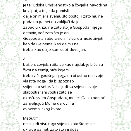
je ta ljudska umišljenost koja čovjeka navodi na
krivi put, a to je da pomisli
da je on mjera svemu što postoji i zato mu ne
pada na pamet da zaključi da je
zapao u krizu ne zato što je Gospodar njega
ostavio, već zato što je on
Gospodara zaboravio, misleći da može živjeti
kao da Ga nema, kao da mu ne
treba, kao da je sam sebi
dovoljan.
A
baš on, čovjek, raða se kao najslabije biće za
život na zemlji, biće kojem
treba višegodišnja njega da bi ustao na svoje
vlastite noge i da bi spoznao
svijet oko sebe. Neki ljudi su svjesni svoje
slabosti i ranjivosti i zato se
okreću svom Gospodaru, moleći Ga za pomoć i
zahvaljujući Mu na darovima
ovozemaljskog života.
Meðutim,
neki ljudi nisu toga svjesni zato što im se
ukrade pamet, zato što im duša