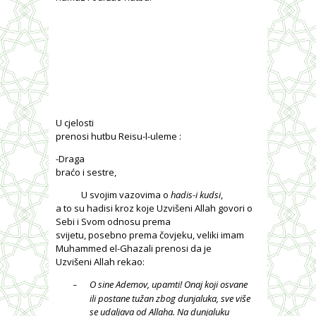
U cjelosti
prenosi hutbu Reisu-l-uleme :
-Draga
braćo i sestre,
U svojim vazovima o
hadis-i kudsi
,
a to su hadisi kroz koje Uzvišeni Allah govori o
Sebi i Svom odnosu prema
svijetu, posebno prema čovjeku, veliki imam
Muhammed el-Ghazali prenosi da je
Uzvišeni Allah rekao:
O sine Ademov, upamti! Onaj koji osvane
–
ili postane tužan zbog dunjaluka, sve više
se udaljava od Allaha. Na dunjaluku