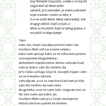
tvoj Plemeniti Gospodar, a kako si ti moj loš
sluga! Kad od Mene nešto
zatražiš, Ja ti udovoljim. Ja stalno pokrivam
tvoje sramote i stidim se tebe, a
ti se ne stidiš Mene. Mene zaboravljaš, dok
drugog veličaš; bojiš se ljudi, a
Mene se ne plašiš; bojiš se njihog gnjeva, a
ne plašiš se Moje ljutnje!
Tako
nam, eto, imam Gazalija prenosi kako nas
Uzvišeni Allah vidi na ovome svijetu i
kako nam opisuje kako se mi odnosimo prema
ovosvjetskim blagodatima i
ahiretskim vrijednostima. Nismo zahvalni kad
nam je dobro zato što mislimo da
je to naša zasluga, koja će zauvijek trajati i zato
se ne trebamo nikome
zahvaljivati, a svi su nam krivi kad nam je loše
zato što mislimo da nam neko
drugi treba, a ne mi sami sebi, osigurati ono za
što smo sami sposobni. Jer,
Uzvišeni Allah nam je iz Svoje neizmjerne
milosti darovao pamet da mislimo