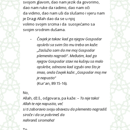
svojom glavom, dao nam jezik da govorimo,
dao nam ruke da radimo, dao nam oči
da vidimo, dao nam uši da slušamo i vjeru nam
je Dragi Allah dao da se u njoj
volimo svojim srcima i da
suosjećamo sa
svojim srodnim dušama.
Čovjek je takav: kad ga njegov Gospodar
–
opskrbi sa svim što mu treba on kaže:
„Zaslužio sam da me moj Gospodar
plemenito nagradi“. Meðutim, kad ga
njegov Gospodar stavi na kušnju sa malo
opskrbe, odnosno kad izgubi ono što je
imao, onda čovjek kaže: „Gospodar moj me
je napustio“
(Kur'an, 89:15-16).
No,
Allah, dž.š., odgovara, pa kaže: –
To nije tako!
Allah te nije napustio, već
si ti zaboravio svoju obavezu da plemenito nagradiš
siroče i da se pobrineš da
nahraniš siromaha!
To