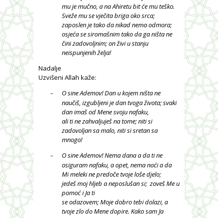
mu je mučno, a na Ahiretu bit će mu teško.
Sveže mu se vječita briga oko srca;
zaposlen je tako da nikad nema odmora;
osjeća se siromašnim tako da ga ništa ne
čini zadovoljnim; on živi u stanju
neispunjenih želja!
Nadalje
Uzvišeni Allah kaže:
O sine Ademov! Dan u kojem ništa ne
–
naučiš, izgubljeni je dan tvoga života; svaki
dan imaš od Mene svoju nafaku,
ali ti ne zahvaljuješ na tome; niti si
zadovoljan sa malo, niti si sretan sa
mnogo!
O sine Ademov! Nema dana a da ti ne
–
osiguram nafaku, a opet, nema noći a da
Mi meleki ne predoče tvoje loše djelo;
jedeš moj hljeb a neposlušan si;
zoveš Me u
pomoć i Ja ti
se odazovem; Moje dobro tebi dolazi, a
tvoje zlo do Mene dopire. Kako sam Ja