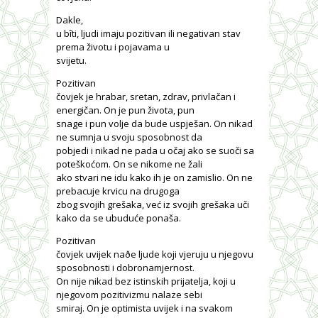
Dakle,
u bîti, ljudi imaju pozitivan ili negativan stav
prema životu i pojavama u
svijetu.
Pozitivan
čovjek je hrabar, sretan, zdrav, privlačan i
energičan. On je pun života, pun
snage i pun volje da bude uspješan. On nikad
ne sumnja u svoju sposobnost da
pobjedi i nikad ne pada u očaj ako se suoči sa
poteškoćom. On se nikome ne žali
ako stvari ne idu kako ih je on zamislio. On ne
prebacuje krvicu na drugoga
zbog svojih grešaka, već iz svojih grešaka uči
kako da se ubuduće ponaša.
Pozitivan
čovjek uvijek naðe ljude koji vjeruju u njegovu
sposobnosti i dobronamjernost.
On nije nikad bez istinskih prijatelja, koji u
njegovom pozitivizmu nalaze sebi
smiraj. On je optimista uvijek i na svakom