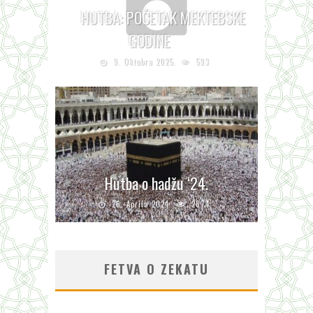
HUTBA: POČETAK MEKTEBSKE
GODINE
9. Oktobra 2025.
593
Hutba o hadžu ‘24.
26. Aprila 2024.
2674
FETVA O ZEKATU