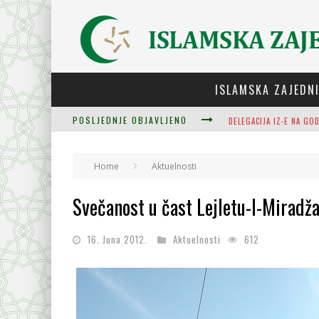
ISLAMSKA ZAJEDN
POSLJEDNJE OBJAVLJENO
ZULUM SE KIDA KADA JE
Home
Aktuelnosti
PLODOVI ZNANJA I MUDR
Svečanost u čast Lejletu-l-Miradž
16. Juna 2012.
Aktuelnosti
612