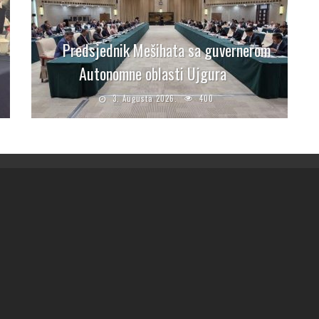
Predsjednik Mešihata sa guvernerom
Autonomne oblasti Ujgura
3. Augusta 2026.
400