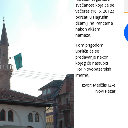
svečanost koja će se
večeras (16. 6. 2012.)
održati u Hajrudin
džamiji na Paricama
nakon akšam
namaza.
Tom prigodom
upriličit će se
predavanje nakon
kojeg će nastupiti
Hor Novopazarskih
imama.
Izvor: Medžlis IZ-e
Novi Pazar