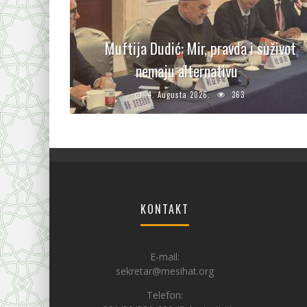
Muftija Dudić: Mir, pravda i suživot
nemaju alternativu
4. Augusta 2026.
363
KONTAKT
E-mail:
sekretar@mesihat.org
Telefon: