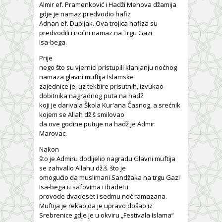
Almir ef. Pramenković i Hadži Mehova džamija
gdje je namaz predvodio hafiz
Adnan ef. Dupljak. Ova trojica hafiza su
predvodili i noćni namaz na Trgu Gazi
Isa-bega.
Prije
nego što su vjernici pristupili klanjanju noćnog
namaza glavni muftija Islamske
zajednice je, uz tekbire prisutnih, izvukao
dobitnika nagradnog puta na hadž
koji je darivala Škola Kur'ana Časnog, a srećnik
kojem se Allah dž.š smilovao
da ove godine putuje na hadž je Admir
Marovac.
Nakon
što je Admiru dodijelio nagradu Glavni muftija
se zahvalio Allahu dž.š. što je
omogućio da muslimani Sandžaka na trgu Gazi
Isa-bega u safovima i ibadetu
provode dvadeset i sedmu noć ramazana.
Muftija je rekao da je upravo došao iz
Srebrenice gdje je u okviru „Festivala Islama“