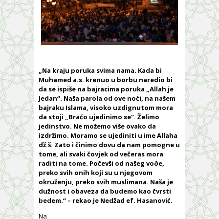
„Na kraju poruka svima nama. Kada bi
Muhamed a.s. krenuo u borbu naredio bi
da se ispiše na bajracima poruka „Allah je
Jedan“. Naša parola od ove noći, na našem
bajraku Islama, visoko uzdignutom mora
da stoji „Braćo ujedinimo se“. Želimo
jedinstvo. Ne možemo više ovako da
izdržimo. Moramo se ujediniti u ime Allaha
dž.š. Zato i činimo dovu da nam pomogne u
tome, ali svaki čovjek od večeras mora
raditi na tome. Počevši od našeg voðe,
preko svih onih koji su u njegovom
okruženju, preko svih muslimana. Naša je
dužnost i obaveza da budemo kao čvrsti
bedem.“ – rekao je Nedžad ef. Hasanović.
N
a