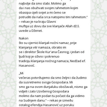
najbolje da smo slabi. Molimo ga
da i nas obuhvati svojim rahmetom kojim
obasipa cijeli svijet a mi ćemo se
potruditi da naša srca natopimo tim rahmetom.“
– rekao je na kraju Glavni
muftija uz dovu da sve klanjače Allah dž.š.
uvede u Dženet.
Nakon
što su vjernici klanjali noćni namaz, prije
klanjanja vitr namaza, obratio im
se i direktor Škole Kur'ana Časnog, i jedan od
ljudi koji je oživio i pokrenuo
tradiciju klanjanja noćnog namaza, Nedžad ef.
Hasanović.
„Mi
večeras potvrðujemo da smo željni i da žudimo
da susretnemo svoga Gospodara. Mi
smo ga na ovom dunjaluku obožavali, nismo ga
vidjeli i zato Uzvišenog Gospodara
molimo da nam podari tu počast da ga vidimo
na Sudnjem danu.“ – rekao je izmeðu
ostalog efendija Hasanović uz poruku