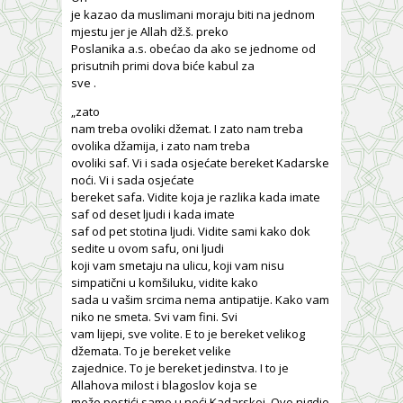
je kazao da muslimani moraju biti na jednom
mjestu jer je Allah dž.š. preko
Poslanika a.s. obećao da ako se jednome od
prisutnih primi dova biće kabul za
sve .
„zato
nam treba ovoliki džemat. I zato nam treba
ovolika džamija, i zato nam treba
ovoliki saf. Vi i sada osjećate bereket Kadarske
noći. Vi i sada osjećate
bereket safa. Vidite koja je razlika kada imate
saf od deset ljudi i kada imate
saf od pet stotina ljudi. Vidite sami kako dok
sedite u ovom safu, oni ljudi
koji vam smetaju na ulicu, koji vam nisu
simpatični u komšiluku, vidite kako
sada u vašim srcima nema antipatije. Kako vam
niko ne smeta. Svi vam fini. Svi
vam lijepi, sve volite. E to je bereket velikog
džemata. To je bereket velike
zajednice. To je bereket jedinstva. I to je
Allahova milost i blagoslov koja se
može postići samo u noći Kadarskoj. Ovo nigdje