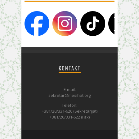
KONTAKT
E-mail:
sekretar@mesihat.org
Telefon:
+381/20/331-620 (Sekretarijat)
+381/20/331-622 (Fax)