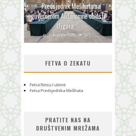
Predsjednik Mešihata sa
guvernerom Autonomne oblasti
Ujgura
3. Augusta 2026.
372
FETVA O ZEKATU
Fetva Reisu-l-uleme
Fetva Predsjednika Mešihata
PRATITE NAS NA
DRUŠTVENIM MREŽAMA