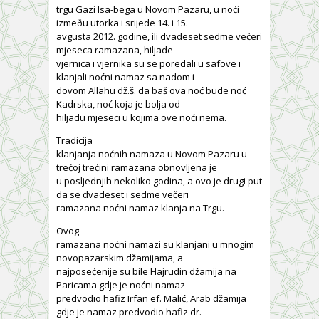
trgu Gazi Isa-bega u Novom Pazaru, u noći
izmeðu utorka i srijede 14. i 15.
avgusta 2012. godine, ili dvadeset sedme večeri
mjeseca ramazana, hiljade
vjernica i vjernika su se poredali u safove i
klanjali noćni namaz sa nadom i
dovom Allahu dž.š. da baš ova noć bude noć
Kadrska, noć koja je bolja od
hiljadu mjeseci u kojima ove noći nema.
Tradicija
klanjanja noćnih namaza u Novom Pazaru u
trećoj trećini ramazana obnovljena je
u posljednjih nekoliko godina, a ovo je drugi put
da se dvadeset i sedme večeri
ramazana noćni namaz klanja na Trgu.
Ovog
ramazana noćni namazi su klanjani u mnogim
novopazarskim džamijama, a
najposećenije su bile Hajrudin džamija na
Paricama gdje je noćni namaz
predvodio hafiz Irfan ef. Malić, Arab džamija
gdje je namaz predvodio hafiz dr.