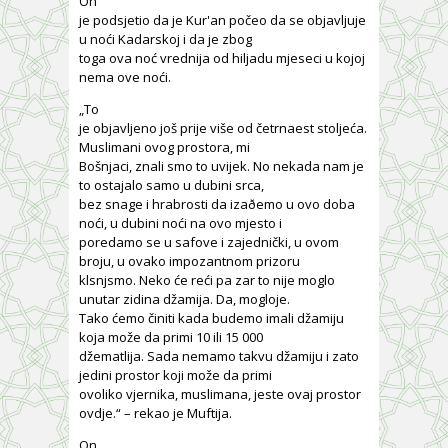
On
je podsjetio da je Kur'an počeo da se objavljuje
u noći Kadarskoj i da je zbog
toga ova noć vrednija od hiljadu mjeseci u kojoj
nema ove noći.
„To
je objavljeno još prije više od četrnaest stoljeća.
Muslimani ovog prostora, mi
Bošnjaci, znali smo to uvijek. No nekada nam je
to ostajalo samo u dubini srca,
bez snage i hrabrosti da izaðemo u ovo doba
noći, u dubini noći na ovo mjesto i
poredamo se u safove i zajednički, u ovom
broju, u ovako impozantnom prizoru
klsnjsmo. Neko će reći pa zar to nije moglo
unutar zidina džamija. Da, mogloje.
Tako ćemo činiti kada budemo imali džamiju
koja može da primi 10 ili 15 000
džematlija. Sada nemamo takvu džamiju i zato
jedini prostor koji može da primi
ovoliko vjernika, muslimana, jeste ovaj prostor
ovdje.“ – rekao je Muftija.
On