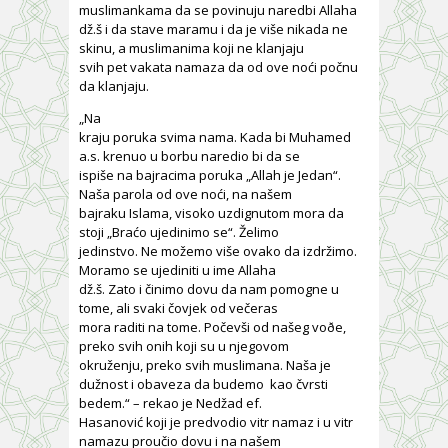
muslimankama da se povinuju naredbi Allaha
dž.š i da stave maramu i da je više nikada ne
skinu, a muslimanima koji ne klanjaju
svih pet vakata namaza da od ove noći počnu
da klanjaju.
„Na
kraju poruka svima nama. Kada bi Muhamed
a.s. krenuo u borbu naredio bi da se
ispiše na bajracima poruka „Allah je Jedan“.
Naša parola od ove noći, na našem
bajraku Islama, visoko uzdignutom mora da
stoji „Braćo ujedinimo se“. Želimo
jedinstvo. Ne možemo više ovako da izdržimo.
Moramo se ujediniti u ime Allaha
dž.š. Zato i činimo dovu da nam pomogne u
tome, ali svaki čovjek od večeras
mora raditi na tome. Počevši od našeg voðe,
preko svih onih koji su u njegovom
okruženju, preko svih muslimana. Naša je
dužnost i obaveza da budemo kao čvrsti
bedem.“ – rekao je Nedžad ef.
Hasanović koji je predvodio vitr namaz i u vitr
namazu proučio dovu i na našem