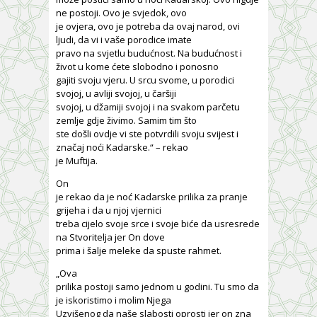
ne postoji. Ovo je svjedok, ovo
je ovjera, ovo je potreba da ovaj narod, ovi
ljudi, da vi i vaše porodice imate
pravo na svjetlu budućnost. Na budućnost i
život u kome ćete slobodno i ponosno
gajiti svoju vjeru. U srcu svome, u porodici
svojoj, u avliji svojoj, u čaršiji
svojoj, u džamiji svojoj i na svakom parčetu
zemlje gdje živimo. Samim tim što
ste došli ovdje vi ste potvrdili svoju svijest i
značaj noći Kadarske.“ – rekao
je Muftija.
On
je rekao da je noć Kadarske prilika za pranje
grijeha i da u njoj vjernici
treba cijelo svoje srce i svoje biće da usresrede
na Stvoritelja jer On dove
prima i šalje meleke da spuste rahmet.
„Ova
prilika postoji samo jednom u godini. Tu smo da
je iskoristimo i molim Njega
Uzvišenog da naše slabosti oprosti jer on zna