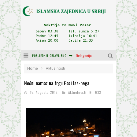
POSLJEDNJE OBJAVLJENO
Delegacija IZ-e na godišnjici bitke kod Petrovaradina
Zulum se kida kada je najdeblji
Home
Aktuelnosti
Plodovi znanja i mudrosti (8. Dio)
Noćni namaz na trgu Gazi Isa-bega
Muftija Dudić: Mir, pravda i suživot nemaju alternativu
15. Augusta 2012.
Aktuelnosti
633
Mešihat IZ-e u Srbiji i CHR Hajrat donirali obuću i odjeću za džemat u Kragujevcu
Orijentalna kuća Osman-age Trtovca u Novom Pazaru