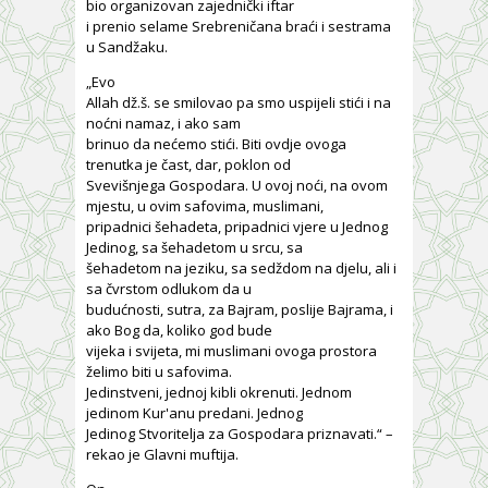
bio organizovan zajednički iftar
i prenio selame Srebreničana braći i sestrama
u Sandžaku.
„Evo
Allah dž.š. se smilovao pa smo uspijeli stići i na
noćni namaz, i ako sam
brinuo da nećemo stići. Biti ovdje ovoga
trenutka je čast, dar, poklon od
Svevišnjega Gospodara. U ovoj noći, na ovom
mjestu, u ovim safovima, muslimani,
pripadnici šehadeta, pripadnici vjere u Jednog
Jedinog, sa šehadetom u srcu, sa
šehadetom na jeziku, sa sedždom na djelu, ali i
sa čvrstom odlukom da u
budućnosti, sutra, za Bajram, poslije Bajrama, i
ako Bog da, koliko god bude
vijeka i svijeta, mi muslimani ovoga prostora
želimo biti u safovima.
Jedinstveni, jednoj kibli okrenuti. Jednom
jedinom Kur'anu predani. Jednog
Jedinog Stvoritelja za Gospodara priznavati.“ –
rekao je Glavni muftija.