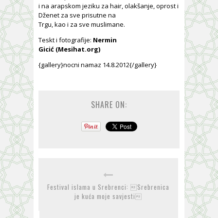
i na arapskom jeziku za hair, olakšanje, oprost i
Dženet za sve prisutne na
Trgu, kao i za sve muslimane.
Teskt i fotografije:
Nermin
Gicić
(Mesihat.org)
{gallery}nocni namaz 14.8.2012{/gallery}
SHARE ON:
Festival islama u Srebrenci: Srebrenica
je kuća moje savjesti