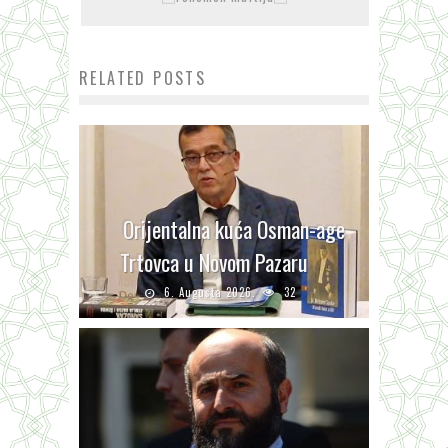
RELATED POSTS
Orijentalna kuća Osman-age
Trtovca u Novom Pazaru
6. Augusta 2026.
32