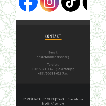
KONTAKT
E-mail:
sekretar@mesihat.org
Telefon:
+381/20/331-620 (Sekretarijat)
+381/20/331-622 (Fax)
IZ MEŠIHATA
IZ MUFTIJSTAVA
Glas islama
Mediji / Agencije