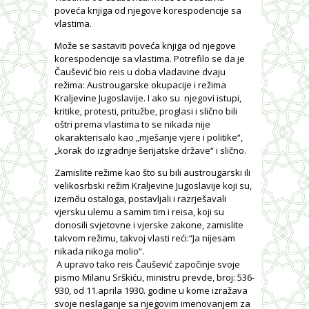
poveća knjiga od njegove korespodencije sa
vlastima.
Može se sastaviti poveća knjiga od njegove
korespodencije sa vlastima. Potrefilo se da je
Čaušević bio reis u doba vladavine dvaju
režima: Austrougarske okupacije i režima
Kraljevine Jugoslavije. I ako su njegovi istupi,
kritike, protesti, pritužbe, proglasi i slično bili
oštri prema vlastima to se nikada nije
okarakterisalo kao „mješanje vjere i politike“,
„korak do izgradnje šerijatske države“ i slično.
Zamislite režime kao što su bili austrougarski ili
velikosrbski režim Kraljevine Jugoslavije koji su,
izemðu ostaloga, postavljali i razrješavali
vjersku ulemu a samim tim i reisa, koji su
donosili svjetovne i vjerske zakone, zamislite
takvom režimu, takvoj vlasti reći:“Ja nijesam
nikada nikoga molio“.
A upravo tako reis Čaušević započinje svoje
pismo Milanu Srškiću, ministru prevde, broj: 536-
930, od 11.aprila 1930. godine u kome izražava
svoje neslaganje sa njegovim imenovanjem za