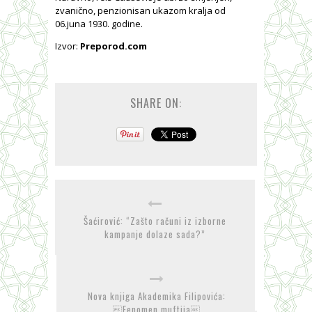
zvanično, penzionisan ukazom kralja od
06.juna 1930. godine.
Izvor:
Preporod.com
SHARE ON:
Šaćirović: “Zašto računi iz izborne
kampanje dolaze sada?”
Nova knjiga Akademika Filipovića:
Fenomen muftija