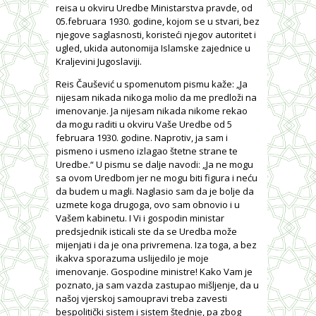
reisa u okviru Uredbe Ministarstva pravde, od
05.februara 1930. godine, kojom se u stvari, bez
njegove saglasnosti, koristeći njegov autoritet i
ugled, ukida autonomija Islamske zajednice u
Kraljevini Jugoslaviji.
Reis Čaušević u spomenutom pismu kaže: „Ja
nijesam nikada nikoga molio da me predloži na
imenovanje. Ja nijesam nikada nikome rekao
da mogu raditi u okviru Vaše Uredbe od 5
februara 1930. godine. Naprotiv, ja sam i
pismeno i usmeno izlagao štetne strane te
Uredbe.“ U pismu se dalje navodi: „Ja ne mogu
sa ovom Uredbom jer ne mogu biti figura i neću
da budem u magli. Naglasio sam da je bolje da
uzmete koga drugoga, ovo sam obnovio i u
Vašem kabinetu. I Vi i gospodin ministar
predsjednik isticali ste da se Uredba može
mijenjati i da je ona privremena. Iza toga, a bez
ikakva sporazuma uslijedilo je moje
imenovanje. Gospodine ministre! Kako Vam je
poznato, ja sam vazda zastupao mišljenje, da u
našoj vjerskoj samoupravi treba zavesti
bespolitički sistem i sistem štednje, pa zbog