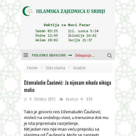
POSLJEDNJE OBJAVLJENO
Delegacija IZ-e na godišnjici bitke kod Petrovaradina
Zulum se kida kada je najdeblji
Home
Glas islama
Analize
Plodovi znanja i mudrosti (8. Dio)
Džemaludin Čaušević: Ja nijesam nikada nikoga
molio
Muftija Dudić: Mir, pravda i suživot nemaju alternativu
4. Oktobra 2012.
Analize
690
Mešihat IZ-e u Srbiji i CHR Hajrat donirali obuću i odjeću za džemat u Kragujevcu
Tako je govorio reis Džemaludin Čaušević,
Orijentalna kuća Osman-age Trtovca u Novom Pazaru
misleći na ondašnju vlast, u trenucima dok mu
je ista pripremala razrješenje.
Niti jedan reis nije imao veću prepisku sa
vlastima od Čauševića. Može se sastaviti