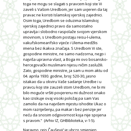
toga ne mogu se slagati s pravcem koji ste Vi
zaveli s Vašom Uredbom, jer sam uvjeren da taj
pravac ne koristi Islamskoj vjerskoj zajednici.
Osim toga, Uredbom se oduzima Islamskoj
vjerskoj zajednici pravo da samostalno
upravlja i slobodno raspolaže svojom vjerskom
imovinom, s Uredbom postaju reisu-l-ulema,
vakufskomearifsko vijeće i Ulema-medžlis
imena bez ikakva značaja. S Uredbom Vi ste,
gospodine ministre, ne samo nadzorna, nego i
najviša upravna vlast, a Boga mi ovo bosansko-
hercegovački muslimani nijesu ničim zaslužili.
Zato, gospodine ministre, ja sam u mom aktu od
04. aprila 1930. godine, broj: 520-30, jasno
istakao da u okviru Vaše sadanje Uredbe i u
pravcu koji ste zauzeli stom Uredbom, ne bi mi
bilo moguće vršiti povjerenu mi dužnost onako
kao iziskuje ovaj visoki položaj pa sam Vas
zamolio da na najvišem mjestu ishodite Ukaz o
mom razriješenju, pa makar i bez penzije jer
neću da snosim odgovornost koja nije spojena
s pravom.“ (Arhiv IZ, GHBiblioteka, v-1-5).
Naravno, reis Čaušević je ubrzo smjenjen,