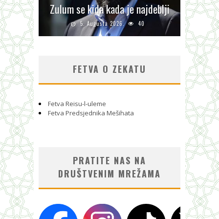
Zulum se kida kada je najdeblji
5. Augusta 2026.
40
FETVA O ZEKATU
Fetva Reisu-l-uleme
Fetva Predsjednika Mešihata
PRATITE NAS NA
DRUŠTVENIM MREŽAMA