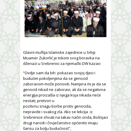
Glavni muftija Islamske zajednice u Srbiji
Muamer Zukorlić je tokom svog boravka na
dženazi u Srebrenici za njemački DW kazao:
“Ovdje sam da bih pokazao svojoj djeci i
budućim pokoljenjima da se genocid
zaboravom može ponoviti. Namjera mi je da se
genocid nikad ne zaboravi, ali da se negativna
energija proizašla iz njega koja nikada neće
nestati, pretvori u
pozitvnu snagu borbe protiv genocida,
nepravde i svakog zla. Ako se lekcija iz
Srebrenice shvati na takav način onda, Bošnjaci
drugi narodi i čovječanstvo općenito imaju
šansu za bolju budućnost”,