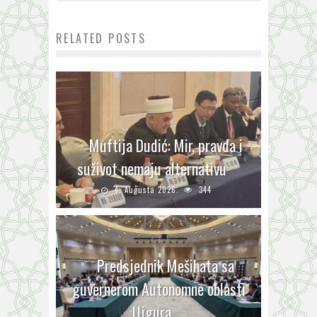
RELATED POSTS
Muftija Dudić: Mir, pravda i
suživot nemaju alternativu
4. Augusta 2026.
344
Predsjednik Mešihata sa
guvernerom Autonomne oblasti
Ujgura