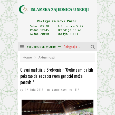
POSLJEDNJE OBJAVLJENO
Delegacija IZ-e na godišnjici bitke kod Petrovaradina
Zulum se kida kada je najdeblji
Home
Aktuelnosti
Plodovi znanja i mudrosti (8. Dio)
Glavni muftija u Srebrenici: “Ovdje sam da bih
pokazao da se zaboravom genocid može
Muftija Dudić: Mir, pravda i suživot nemaju alternativu
ponoviti”
Mešihat IZ-e u Srbiji i CHR Hajrat donirali obuću i odjeću za džemat u Kragujevcu
12. Jula 2013.
Aktuelnosti
412
Orijentalna kuća Osman-age Trtovca u Novom Pazaru