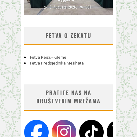
3. Augusta 2026.
381
FETVA O ZEKATU
Fetva Reisu-l-uleme
Fetva Predsjednika Mešihata
PRATITE NAS NA
DRUŠTVENIM MREŽAMA