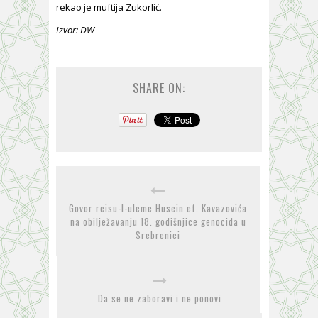
rekao je muftija Zukorlić.
Izvor: DW
SHARE ON:
Govor reisu-l-uleme Husein ef. Kavazovića
na obilježavanju 18. godišnjice genocida u
Srebrenici
Da se ne zaboravi i ne ponovi