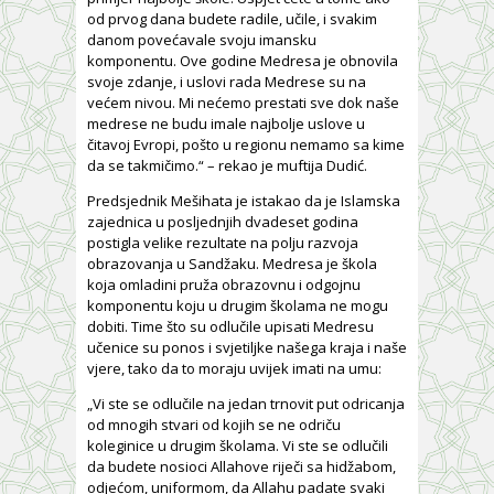
od prvog dana budete radile, učile, i svakim
danom povećavale svoju imansku
komponentu. Ove godine Medresa je obnovila
svoje zdanje, i uslovi rada Medrese su na
većem nivou. Mi nećemo prestati sve dok naše
medrese ne budu imale najbolje uslove u
čitavoj Evropi, pošto u regionu nemamo sa kime
da se takmičimo.“ – rekao je muftija Dudić.
Predsjednik Mešihata je istakao da je Islamska
zajednica u posljednjih dvadeset godina
postigla velike rezultate na polju razvoja
obrazovanja u Sandžaku. Medresa je škola
koja omladini pruža obrazovnu i odgojnu
komponentu koju u drugim školama ne mogu
dobiti. Time što su odlučile upisati Medresu
učenice su ponos i svjetiljke našega kraja i naše
vjere, tako da to moraju uvijek imati na umu:
„Vi ste se odlučile na jedan trnovit put odricanja
od mnogih stvari od kojih se ne odriču
koleginice u drugim školama. Vi ste se odlučili
da budete nosioci Allahove riječi sa hidžabom,
odjećom, uniformom, da Allahu padate svaki