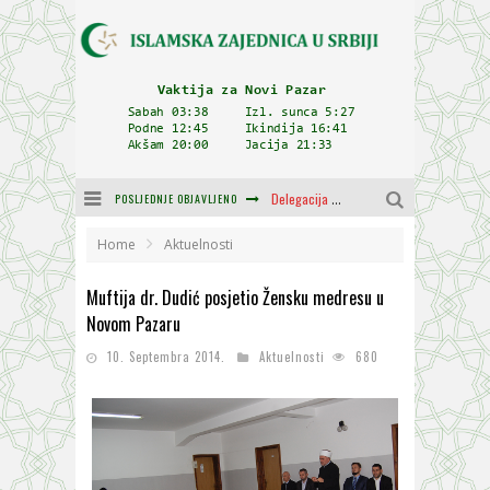
POSLJEDNJE OBJAVLJENO
Delegacija IZ-e na godišnjici bitke kod Petrovaradina
Zulum se kida kada je najdeblji
Home
Aktuelnosti
Plodovi znanja i mudrosti (8. Dio)
Muftija dr. Dudić posjetio Žensku medresu u
Novom Pazaru
Muftija Dudić: Mir, pravda i suživot nemaju alternativu
10. Septembra 2014.
Aktuelnosti
680
Mešihat IZ-e u Srbiji i CHR Hajrat donirali obuću i odjeću za džemat u Kragujevcu
Orijentalna kuća Osman-age Trtovca u Novom Pazaru