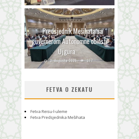
Predsjednik Mešihata sa
guvernerom Autonomne oblasti
Ujgura
3. Augusta 2026.
377
FETVA O ZEKATU
Fetva Reisu-l-uleme
Fetva Predsjednika Mešihata