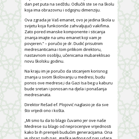
dan pet puta na sedždu. Odlučili ste se na školu
koja ima obrazovnu i odgojnu dimenziju.
Ova zgrada je Vaš emanet, ovo je jedina škola u
svijetu koja funkcioniše zahvaljujući vakifima.
Zato pored imanske komponente i sticanja
znanja imajte na umu emanet koji vam je
povjeren.“ – poručio je dr. Dudić prisutnim
medresanticama i tom prilikom direktoru,
nastavnom osoblju, učenicama mubareklisao
novu školsku godinu.
Na kraju im je poručio da sticanjem korisnog
znanja u svom školovanju u medresi, budu
ponos ove medrese,i da Gazi Isa beg u kaburu
bude sretan i ponosan na djela i ponašanja
medresanata.
Direktor Rešad ef. Plojović naglasio je da sve
što vrijedi ono i košta.
„Mi smo tu da to blago čuvamo jer ove naše
Medrese su blago od neprocenjive vrijednosti
kako bi ih prenijeli budućim generacijama. Ona
je obraz svih nas, greška jednog od nas udara