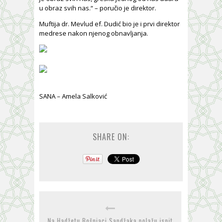
u obraz svih nas.“ – poručio je direktor.
Muftija dr. Mevlud ef. Dudić bio je i prvi direktor
medrese nakon njenog obnavljanja.
SANA – Amela Salković
SHARE ON:
Na Hadžetu Bošnjaci Sandžaka polažu ispit