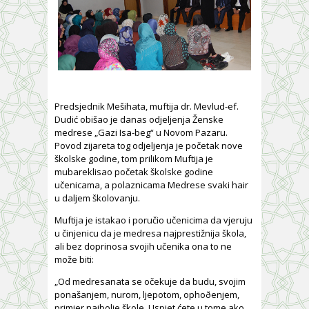
Predsjednik Mešihata, muftija dr. Mevlud-ef.
Dudić obišao je danas odjeljenja Ženske
medrese „Gazi Isa-beg“ u Novom Pazaru.
Povod zijareta tog odjeljenja je početak nove
školske godine, tom prilikom Muftija je
mubareklisao početak školske godine
učenicama, a polaznicama Medrese svaki hair
u daljem školovanju.
Muftija je istakao i poručio učenicima da vjeruju
u činjenicu da je medresa najprestižnija škola,
ali bez doprinosa svojih učenika ona to ne
može biti:
„Od medresanata se očekuje da budu, svojim
ponašanjem, nurom, ljepotom, ophoðenjem,
primjer najbolje škole. Uspjet ćete u tome ako