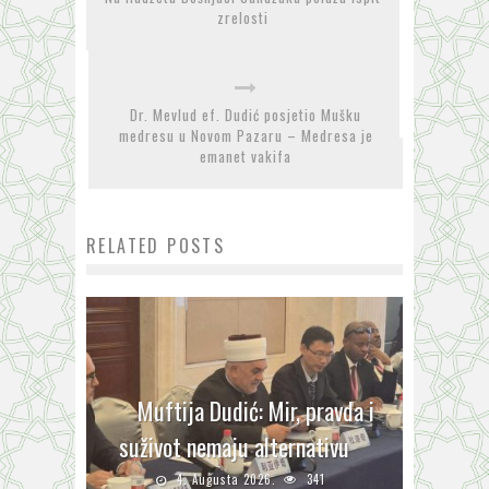
zrelosti
Dr. Mevlud ef. Dudić posjetio Mušku
medresu u Novom Pazaru – Medresa je
emanet vakifa
RELATED POSTS
Muftija Dudić: Mir, pravda i
suživot nemaju alternativu
4. Augusta 2026.
341