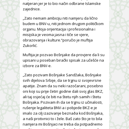
natjeran jer je to bio način odbrane Islamske
zajednice.
„Zato nemam ambiciju niti namjeru da lično
budem u BNV-u, niti jednom drugom političkom
organu. Moja orijentacija i profesionalna i
misijska je veoma jasna i tiče se vjere,
obrazovanja i kulture.“poručio je muftija
Zukorlić.
Muftija je pozvao Bošnjake da provjere da li su
upisani u poseban birački spisak za učešće na
izbore za BNV-e.
„Zato pozivam Bošnjake Sandžaka, Bošnjake
svih dijelova Srbije, da se trgnu iz svojevrsne
apatije. Znam da su neki razočarani, posebno
oni koji su prije četiri godine dali svoj glas BKZ,
ali taj osjećaj će biti na štetu njih samih i štetu
Bošnjaka. Pozivam ih da se trgnu iz učmalosti,
rušenje legaliteta BNV-a i pobjede BKZ-e je
imalo za cilj izazivanje beznaða kod Bošnjaka,
a naši protivnici to i žele. Baš zato što je to bila
namjera mi Bošnjaci ne treba da potpadnemo