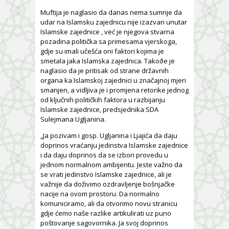
Muftija je naglasio da danas nema sumnje da
udar na Islamsku zajednicu nije izazvan unutar
Islamske zajednice , već je njegova stvarna
pozadina politička sa primesama vjerskoga,
gdje su imali učešća oni faktori kojima je
smetala jaka Islamska zajednica. Takoðe je
naglasio da je pritisak od strane državnih
organa ka Islamskoj zajednici u značajnoj mjeri
smanjen, a vidljiva je i promjena retorike jednog
od ključnih političkih faktora u razbijanju
Islamske zajednice, predsjednika SDA
Sulejmana Ugljanina.
„Ja pozivam i gosp. Ugljanina i Ljajića da daju
doprinos vraćanju jedinstva Islamske zajednice
i da daju doprinos da se izbori provedu u
jednom normalnom ambijentu. Jeste važno da
se vrati jedinstvo Islamske zajednice, ali je
važnije da doživimo ozdravljenje bošnjačke
nacije na ovom prostoru. Da normalno
komuniciramo, ali da otvorimo novu stranicu
gdje ćemo naše razlike artikulirati uz puno
poštovanje sagovornika. Ja svoj doprinos