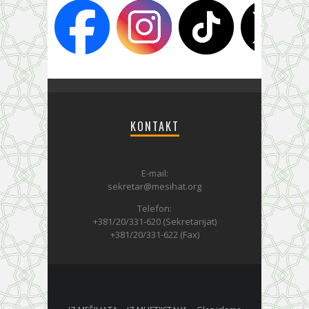
KONTAKT
E-mail:
sekretar@mesihat.org
Telefon:
+381/20/331-620 (Sekretarijat)
+381/20/331-622 (Fax)