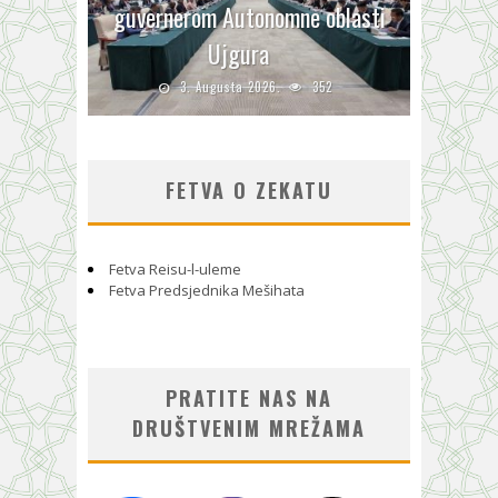
guvernerom Autonomne oblasti
Ujgura
3. Augusta 2026.
352
FETVA O ZEKATU
Fetva Reisu-l-uleme
Fetva Predsjednika Mešihata
PRATITE NAS NA
DRUŠTVENIM MREŽAMA