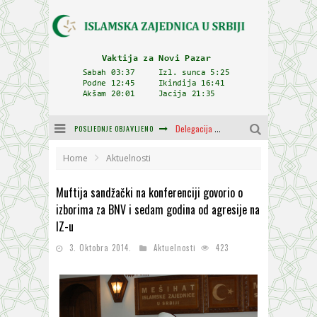
POSLJEDNJE OBJAVLJENO
Delegacija IZ-e na godišnjici bitke kod Petrovaradina
Zulum se kida kada je najdeblji
Home
Aktuelnosti
Plodovi znanja i mudrosti (8. Dio)
Muftija sandžački na konferenciji govorio o
izborima za BNV i sedam godina od agresije na
Muftija Dudić: Mir, pravda i suživot nemaju alternativu
IZ-u
Mešihat IZ-e u Srbiji i CHR Hajrat donirali obuću i odjeću za džemat u Kragujevcu
3. Oktobra 2014.
Aktuelnosti
423
Orijentalna kuća Osman-age Trtovca u Novom Pazaru