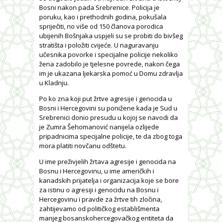
Bosni nakon pada Srebrenice. Policija je
poruku, kao i prethodnih godina, pokušala
spriječiti, no više od 150 članova porodica
ubijenih Bošnjaka uspjeli su se probiti do bivšeg
stratišta i položiti cvijeće. U naguravanju
učesnika povorke i specijalne policije nekoliko
žena zadobilo je tjelesne povrede, nakon čega
im je ukazana ljekarska pomoć u Domu zdravlja
u Kladnju.
Po ko zna koji put žrtve agresije i genocida u
Bosni i Hercegovini su ponižene kada je Sud u
Srebrenici donio presudu u kojoj se navodi da
je Zumra Šehomanović nanijela ozlijede
pripadnicima specijalne policije, te da zbog toga
mora platiti novčanu odštetu.
U ime preživjelih žrtava agresije i genocida na
Bosnu i Hercegovinu, u ime američkih i
kanadskih prijatelja i organizacija koje se bore
za istinu o agresiji i genocidu na Bosnu i
Hercegovinu i pravde za žrtve tih zločina,
zahtijevamo od političkog establišmenta
manjeg bosanskohercegovačkog entiteta da