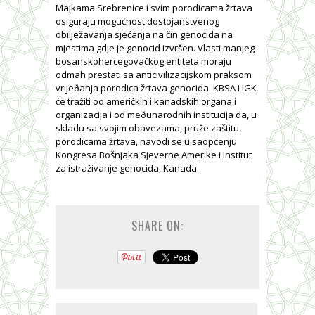
Majkama Srebrenice i svim porodicama žrtava
osiguraju mogućnost dostojanstvenog
obilježavanja sjećanja na čin genocida na
mjestima gdje je genocid izvršen. Vlasti manjeg
bosanskohercegovačkog entiteta moraju
odmah prestati sa anticivilizacijskom praksom
vrijeðanja porodica žrtava genocida. KBSA i IGK
će tražiti od američkih i kanadskih organa i
organizacija i od meðunarodnih institucija da, u
skladu sa svojim obavezama, pruže zaštitu
porodicama žrtava, navodi se u saopćenju
Kongresa Bošnjaka Sjeverne Amerike i Institut
za istraživanje genocida, Kanada.
SHARE ON: