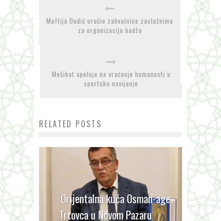
Muftija Dudić uručio zahvalnice zaslužnima
za organizaciju hadža
Mešihat apeluje na vraćanje humanosti u
sportsko navijanje
RELATED POSTS
Orijentalna kuća Osman-age
Trtovca u Novom Pazaru