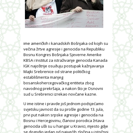
ime američkih i kanadskih Bošnjaka od kojih su
večina žrtve agresije i genocida na Republiku
Bosnu Kongres Bošnjaka Sjeverne Amerike
KBSA i Institut za istraživanje genocida Kanada
IGK najoštrije osuðuju postupak kažnjavanja
Majki Srebrenice od strane političkog
establišmenta manjeg
bosanskohercegovačkog entiteta zbog
navodnog prekršaja, a nakon što je Osnovni
sud u Srebrenici izrekao novčane kazne.
U ime istine i pravde još jednom podsjećamo
svjetsku javnost da su prošle godine 13. jula,
prvi put nakon srpske agresije i genocida na
Bosnu i Hercegovinu, članovi porodica žrtava
genocida ušli su u hangar u Kravici, mjesto gdje
se dogodio jedan od najvećih zločina u istočnoj