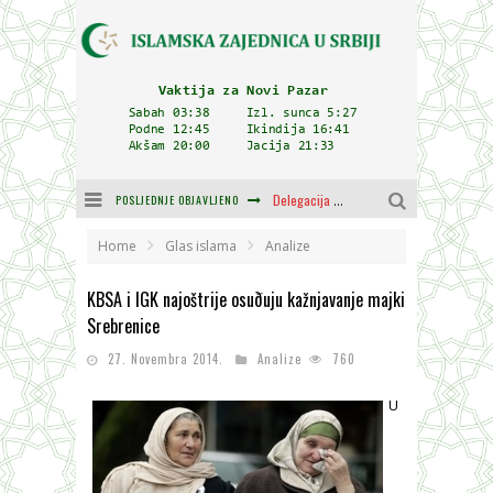
POSLJEDNJE OBJAVLJENO
Delegacija IZ-e na godišnjici bitke kod Petrovaradina
Zulum se kida kada je najdeblji
Home
Glas islama
Analize
Plodovi znanja i mudrosti (8. Dio)
KBSA i IGK najoštrije osuðuju kažnjavanje majki
Srebrenice
Muftija Dudić: Mir, pravda i suživot nemaju alternativu
27. Novembra 2014.
Analize
760
Mešihat IZ-e u Srbiji i CHR Hajrat donirali obuću i odjeću za džemat u Kragujevcu
U
Orijentalna kuća Osman-age Trtovca u Novom Pazaru