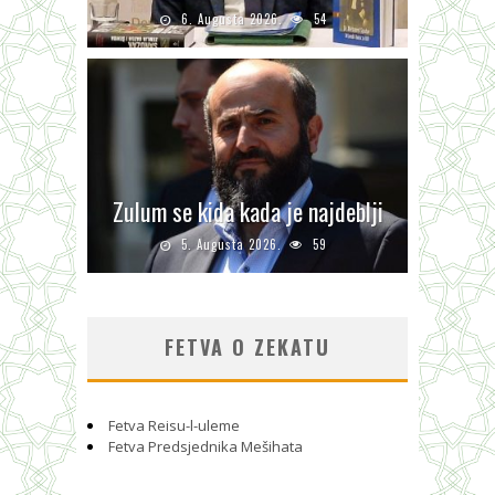
6. Augusta 2026.
54
Zulum se kida kada je najdeblji
5. Augusta 2026.
59
FETVA O ZEKATU
Fetva Reisu-l-uleme
Fetva Predsjednika Mešihata