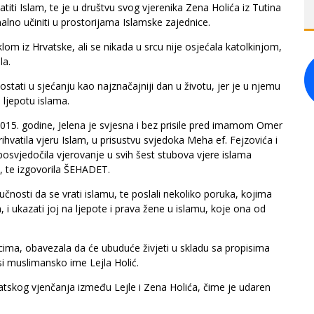
vatiti Islam, te je u društvu svog vjerenika Zena Holića iz Tutina
malno učiniti u prostorijama Islamske zajednice.
klom iz Hrvatske, ali se nikada u srcu nije osjećala katolkinjom,
la.
 ostati u sjećanju kao najznačajniji dan u životu, jer je u njemu
 ljepotu islama.
015. godine, Jelena je svjesna i bez prisile pred imamom Omer
ihvatila vjeru Islam, u prisustvu svjedoka Meha ef. Fejzovića i
osvjedočila vjerovanje u svih šest stubova vjere islama
, te izgovorila ŠEHADET.
dlučnosti da se vrati islamu, te poslali nekoliko poruka, kojima
m, i ukazati joj na ljepote i prava žene u islamu, koje ona od
ocima, obavezala da će ubuduće živjeti u skladu sa propisima
si muslimansko ime Lejla Holić.
iatskog vjenčanja između Lejle i Zena Holića, čime je udaren