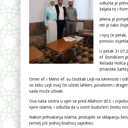
odlučila je prih
željela to i for
Jelena je porije
niti je tako živje
I njoj će petak,
ponovo osjetila
U petak 31.07.2
ef. Đondićem pr
Rešada Holića p
(imanske šarte)
Omer ef. i Meho ef. su čestitali Lejli na iskrenosti i o
se želio Lejli ovaj čin učiniti lahkim, posebnim i dragi
sada može uživati.
Ova naša sestra u vjeri se pred Allahom dž.š. i svjed
vjere islama, i odlučila da u svom budućem životu no
Nakon prihvatanja islama, pristupilo se sklapanju šer
temelj još jednoj bračnoj zajednici.