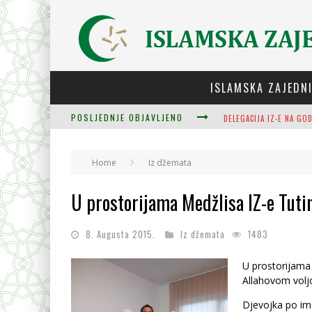
ISLAMSKA ZAJEDN
POSLJEDNJE OBJAVLJENO
ZULUM SE KIDA KADA JE
PLODOVI ZNANJA I MUDR
Home
Iz džemata
U prostorijama Medžlisa IZ-e Tutin
8. Augusta 2015.
Iz džemata
1483
U prostorijama
Allahovom voljo
Djevojka po ime