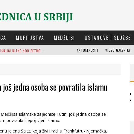
ICA
MUFTIJSTVA
MEDŽLISI
USTANOVE I SLUŽBE
D
ELEGACIJA IZ-E NA GODIŠNJICI BITKE KOD PETROVARADINA
AKTUELNOSTI
VIDEO GALERIJA
 NAJDEBLJI
OSTI (8. DIO)
M
UFTIJA DUDIĆ: MIR, PRAVDA I SUŽIVOT NEMAJU ALTERNATIVU
 još jedna osoba se povratila islamu
M
EŠIHAT IZ-E U SRBIJI I CHR HAJRAT DONIRALI OBUĆU I ODJEĆU ZA DŽEMAT U KRAGUJEVCU
O
RIJENTALNA KUĆA OSMAN-AGE TRTOVCA U NOVOM PAZARU
 Medžlisa Islamske zajednice Tutin, još jedna osoba se
m povratila lijepoj vjeri islamu.
nu Jelena Saitz, koja živi i radi u Frankfutru- Njemačka,