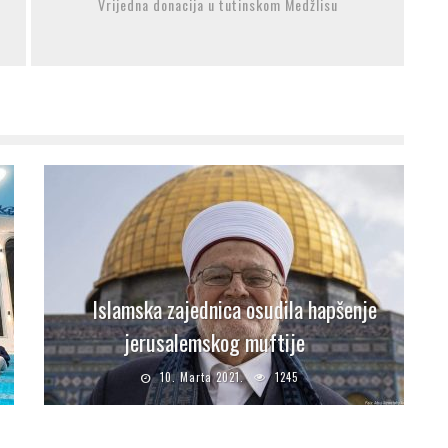
Vrijedna donacija u tutinskom Medžlisu
Islamska zajednica osudila hapšenje
jerusalemskog muftije
10. Marta 2021.
1245