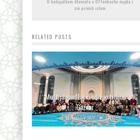
U bošnjačkom džematu u Offenbachu majka i
sin primili islam
RELATED POSTS
Muftija sandžački održao tribinu u IC
Gazilar
24. Januara 2022.
1537