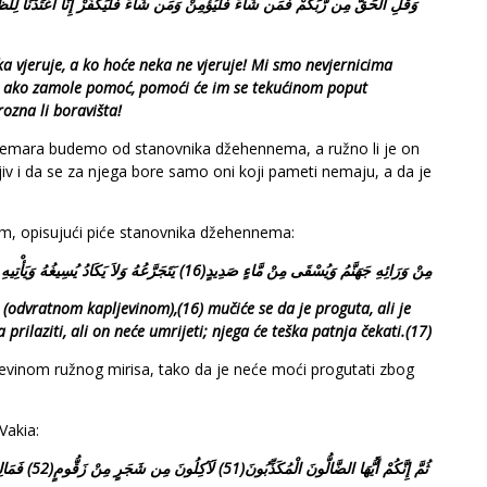
وَقُلِ الْحَقُّ مِن رَّبِّكُمْ فَمَن شَاءَ فَلْيُؤْمِنْ وَمَن شَاءَ فَلْيَكْفُرْ إِنَّا أَعْتَدْنَا لِلظَّ
ka vjeruje, a ko hoće neka ne vjeruje! Mi smo nevjernicima
iti, ako zamole pomoć, pomoći će im se tekućinom poput
rozna li boravišta!
i nemara budemo od stanovnika džehennema, a ružno li je on
jiv i da se za njega bore samo oni koji pameti nemaju, a da je
ahim, opisujući piće stanovnika džehennema:
مِنْ وَرَائِهِ جَهَنَّمُ وَيُسْقَى مِنْ مَّاءٍ صَدِيدٍ(16) يَتَجَرَّعُهُ وَلاَ يَكَادُ يُسِيغُهُ وَيَأْتِيهِ الْمَوْتُ مِنْ كُلِّ مَكَانٍ وَمَا هُوَ بِمَيِّتٍ وَمِن وَرَائِهِ عَذَابٌ غَلِيظٌ(17)
(
odvratnom
kapljevinom
),(16)
mu
č
i
ć
e
se
da
je
proguta
,
ali
je
a
prilaziti
,
ali
on
ne
ć
e
umrijeti
;
njega
ć
e
te
š
ka
patnja
č
ekati
.(17)
evinom ružnog mirisa, tako da je neće moći progutati zbog
Vakia:
ثُمَّ إِنَّكُمْ أَيُّهَا الضَّالُّونَ الْمُكَذِّبُونَ(51)
لَآكِلُونَ مِن شَجَرٍ مِنْ زَقُّومٍ(52)