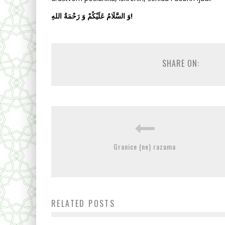
السَّلَامُ عَلَيْكُمْ وَ رَحْمَةُ اللهِ
وَ
!
SHARE ON:
Granice (ne) razuma
RELATED POSTS