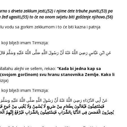
urno
s
drveta
zekkum
jesti
,(52)
i
njime
ć
ete
trbuhe
puniti
,(53)
pa
u
ž
e
đ
ugasiti
,(55)
to
ć
e
na
onom
svijetu
biti
go
šć
enje
njihovo
.(56)
u vodu sa gorkim zekkumom i to će biti kazna i patnja
 koji bilježi imam Tirmizija:
عَنِ ابْنِ عَبَّاسٍ رَضِيَ اللَّهُ عَنْهُ أَنَّ رَسُولَ اللَّهِ صَلَّى اللَّهُ عَلَيْهِ وَسَلَّمَ قَا:
llallahu alejhi ve sellem, rekao:
“Kada bi jedna kap sa
(svojom gorčinom) svu hranu stanovnika Zemlje. Kako li
zija)
 koji bilježi imam Tirmizija:
عَنْ أَبِي الدَّرْدَاءِ رَضِيَ اللَّهُ عَنْهُ أَنَّ رَسُولَ اللَّهِ صَلَّى اللَّهُ عَلَيْهِ وَسَلَّم:
فَيَسْتَغِيثُونَ فَيُغَاثُونَ بِطَعَامٍ مِنْ ضَرِيعٍ لَا يُسْمِنُ وَلَا يُغْنِي مِنْ جُوعٍ فَيَسْ
يُجِيزُونَ الْغَصَصَ فِي الدُّنْيَا بِالشَّرَابِ فَيَسْتَغِيثُونَ بِالشَّرَابِ فَيُرْفَعُ إِلَيْهِمُ الْح