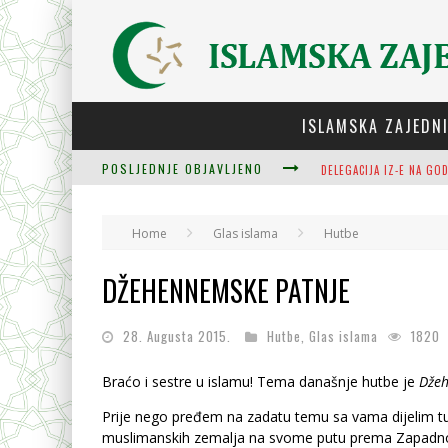
ISLAMSKA ZAJEDN
POSLJEDNJE OBJAVLJENO
ZULUM SE KIDA KADA JE
Home
Glas islama
Hutbe
PLODOVI ZNANJA I MUDR
DŽEHENNEMSKE PATNJE
28. Augusta 2015.
Hutbe
,
Glas islama
1820
Braćo i sestre u islamu! Tema današnje hutbe je
Džeh
Prije nego pređem na zadatu temu sa vama dijelim tug
muslimanskih zemalja na svome putu prema Zapadnoj Ev