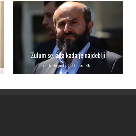
Zulum se kida kada je najdeblji
5. Augusta 2026.
45