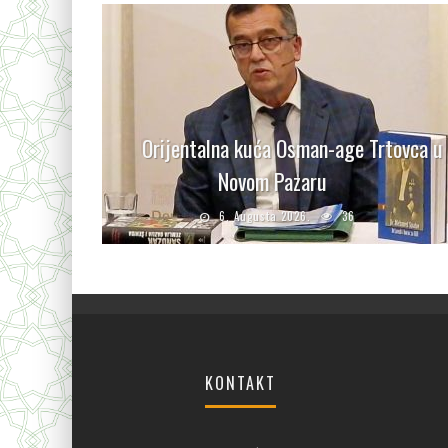
Orijentalna kuća Osman-age Trtovca u
Novom Pazaru
6. Augusta 2026.
36
KONTAKT