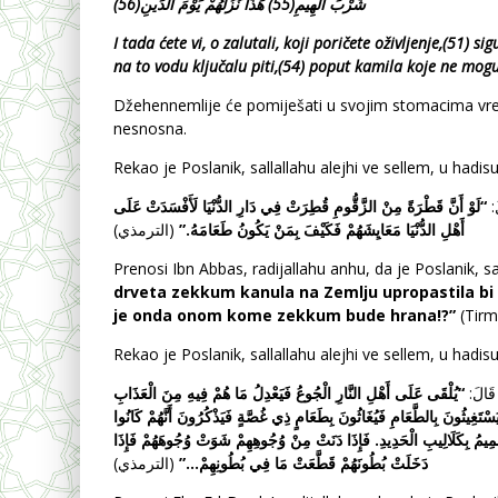
شُرْبَ الْهِيمِ(55)
هَذَا نُزُلُهُمْ يَوْمَ الدِّينِ(56)
I
tada
ć
ete
vi
,
o
zalutali
,
koji
pori
č
ete
o
ž
ivljenje
,
(51)
sig
na
to
vodu
klju
č
alu
piti
,(54)
poput
kamila
koje
ne
mog
Džehennemlije će pomiješati u svojim stomacima vrel
nesnosna.
Rekao je Poslanik, sallallahu alejhi ve sellem, u hadisu
لَوْ أَنَّ قَطْرَةً مِنْ الزَّقُّومِ قُطِرَتْ فِي دَارِ الدُّنْيَا لَأَفْسَدَتْ عَلَى
“
لَ
أَهْلِ الدُّنْيَا مَعَايِشَهُمْ فَكَيْفَ بِمَنْ يَكُونُ طَعَامَهُ.”
(الترمذي)
Prenosi Ibn Abbas, radijallahu anhu, da je Poslanik, sa
drveta zekkum kanula na Zemlju upropastila bi 
je onda onom kome zekkum bude hrana!?”
(Tirmi
Rekao je Poslanik, sallallahu alejhi ve sellem, u hadisu
َ قَالَ
“يُلْقَى عَلَى أَهْلِ
النَّارِ الْجُوعُ فَيَعْدِلُ مَا هُمْ فِيهِ مِنَ الْعَذَابِ
تَغِيثُونَ بِالطَّعَامِ فَيُغَاثُونَ بِطَعَامٍ ذِي غُصَّةٍ فَيَذْكُرُونَ أَنَّهُمْ كَانُوا
َمِيمُ بِكَلَالِيبِ الْحَدِيدِ. فَإِذَا دَنَتْ مِنْ وُجُوهِهِمْ شَوَتْ وُجُوهَهُمْ فَإِذَا
دَخَلَتْ بُطُونَهُمْ قَطَّعَتْ مَا فِي بُطُونِهِمْ…”
(الترمذي)