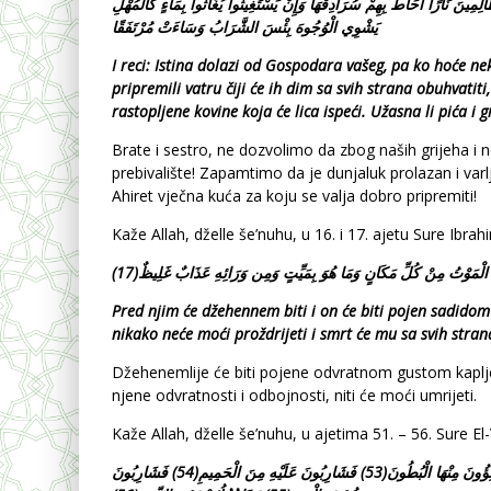
الِمِينَ نَارًا أَحَاطَ بِهِمْ سُرَادِقُهَا وَإِنْ يَسْتَغِيثُوا يُغَاثُوا بِمَاءٍ كَالْمُهْلِ
يَشْوِي الْوُجُوهَ بِئْسَ الشَّرَابُ وَسَاءَتْ مُرْتَفَقًا
I reci: Istina dolazi od Gospodara vašeg, pa ko hoće ne
pripremili vatru čiji će ih dim sa svih strana obuhvat
rastopljene kovine koja će lica ispeći. Užasna li pića i g
Brate i sestro, ne dozvolimo da zbog naših grijeha 
prebivalište! Zapamtimo da je dunjaluk prolazan i varl
Ahiret vječna kuća za koju se valja dobro pripremiti!
Kaže Allah, dželle še’nuhu, u 16. i 17. ajetu Sure Ibr
Pred
njim
ć
e
d
ž
ehennem
biti
i
on
ć
e
biti
pojen
sadidom
nikako
ne
ć
e
mo
ć
i
pro
ž
drijeti
i
smrt
ć
e
mu
sa
svih
stran
Džehenemlije će biti pojene odvratnom gustom kaplj
njene odvratnosti i odbojnosti, niti će moći umrijeti.
Kaže Allah, dželle še’nuhu, u ajetima 51. – 56. Sure El-
فَمَالِؤُونَ مِنْهَا الْبُطُونَ(53) فَشَارِبُونَ عَلَيْهِ مِنَ الْحَمِيمِ(54) فَشَارِبُونَ