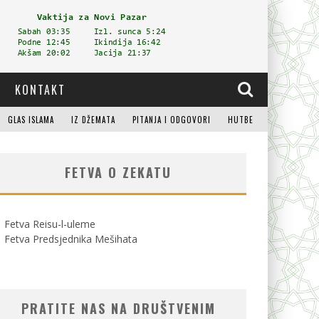
KONTAKT
GLAS ISLAMA
IZ DŽEMATA
PITANJA I ODGOVORI
HUTBE
FETVA O ZEKATU
Fetva Reisu-l-uleme
Fetva Predsjednika Mešihata
PRATITE NAS NA DRUŠTVENIM