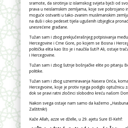
sramote, da sirotinja iz islamskog svijeta bježi od svoj
prava u neislamskim zemljama, koje sve pobrojano im
moguće ostvariti u tako-zvanim muslimanskim zemlj
na duši i oko pedeset tijela ugušenih izbjeglica pronađ
unesrećene građane.
Tužan sam i zbog prekjučerašnjeg potpisivanja me
Hercegovine i Crne Gore, po kojem se Bosna i Hercego
politička elita kao što je i naučila šuti?! Ali, ostaje
i Hercegovine.
Tužan sam i zbog šutnje bošnjačke elite po pitanju B
politike.
Tužan sam i zbog uznemiravanja Nasera Orića, koman
Hercegvoine, koje je protiv njega podiglo optužnicu 
dok se pravi ratni zločinci slobodno kreću našom Dom
Nakon svega ostaje nam samo da kažemo „Hasbunallahu
Zaštitnik!)
Kaže Allah, azze ve dželle, u 29. ajetu Sure El-Kehf: