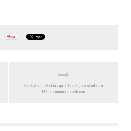
Edukativna ekskurzija u Turskoj za studente
FIS-a i učenike medrese