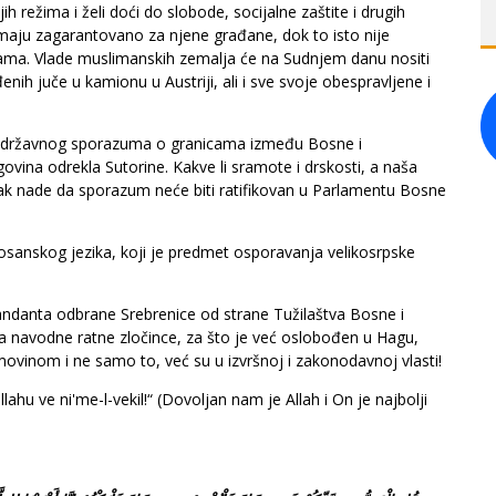
ih režima i želi doći do slobode, socijalne zaštite i drugih
aju zagarantovano za njene građane, dok to isto nije
ama. Vlade muslimanskih zemalja će na Sudnjem danu nositi
enih juče u kamionu u Austriji, ali i sve svoje obespravljene i
đudržavnog sporazuma o granicama između Bosne i
vina odrekla Sutorine. Kakve li sramote i drskosti, a naša
 tračak nade da sporazum neće biti ratifikovan u Parlamentu Bosne
osanskog jezika, koji je predmet osporavanja velikosrpske
danta odbrane Srebrenice od strane Tužilaštva Bosne i
za navodne ratne zločince, za što je već oslobođen u Hagu,
ovinom i ne samo to, već su u izvršnoj i zakonodavnoj vlasti!
 ve ni'me-l-vekil!“ (Dovoljan nam je Allah i On je najbolji