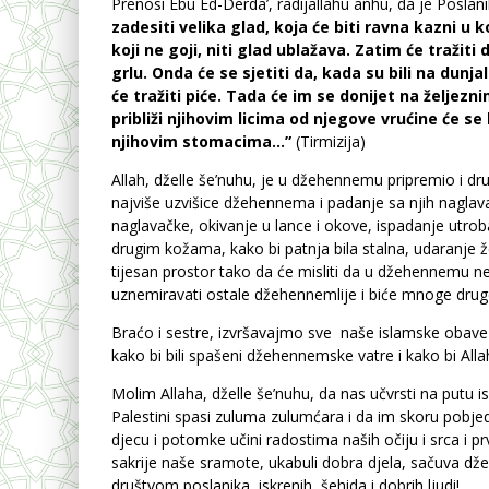
Prenosi Ebu Ed-Derda’, radijallahu anhu, da je Poslanik
zadesiti velika glad, koja će biti ravna kazni u ko
koji ne goji, niti glad ublažava. Zatim će tražiti
grlu. Onda će se sjetiti da, kada su bili na dunja
će tražiti piće. Tada će im se donijet na želje
približi njihovim licima od njegove vrućine će se
njihovim stomacima…”
(Tirmizija)
Allah, dželle še’nuhu, je u džehennemu pripremio i dr
najviše uzvišice džehennema i padanje sa njih naglav
naglavačke, okivanje u lance i okove, ispadanje utrob
drugim kožama, kako bi patnja bila stalna, udaranje ž
tijesan prostor tako da će misliti da u džehennemu ne
uznemiravati ostale džehennemlije i biće mnoge druge
Braćo i sestre, izvršavajmo sve naše islamske obave
kako bi bili spašeni džehennemske vatre i kako bi All
Molim Allaha, dželle še’nuhu, da nas učvrsti na putu 
Palestini spasi zuluma zulumćara i da im skoru pobjed
djecu i potomke učini radostima naših očiju i srca i
sakrije naše sramote, ukabuli dobra djela, sačuva 
društvom poslanika, iskrenih, šehida i dobrih ljudi!