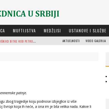
ICA
MUFTIJSTVA
MEDŽLISI
USTANOVE I SLUŽBE
D
ELEGACIJA IZ-E NA GODIŠNJICI BITKE KOD PETROVARADINA
AKTUELNOSTI
VIDEO GALERIJA
 NAJDEBLJI
OSTI (8. DIO)
M
UFTIJA DUDIĆ: MIR, PRAVDA I SUŽIVOT NEMAJU ALTERNATIVU
M
EŠIHAT IZ-E U SRBIJI I CHR HAJRAT DONIRALI OBUĆU I ODJEĆU ZA DŽEMAT U KRAGUJEVCU
O
RIJENTALNA KUĆA OSMAN-AGE TRTOVCA U NOVOM PAZARU
ennemske patnje.
u zbog tragedije koju podnose izbjeglice iz više
ropi koja ih neće, a ona im je bila velika nada. Kakve li