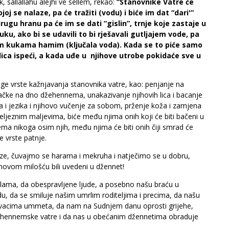
, sallallahu alejhi ve sellem, rekao:
“Stanovnike Vatre će
joj se nalaze, pa će tražiti (vodu) i biće im dat “dari'”
 drugu hranu pa će im se dati “gislin”, trnje koje zastaje u
luku, ako bi se udavili to bi rješavali gutljajem vode, pa
znim kukama hamim (ključala voda). Kada se to piće samo
 lica ispeći, a kada uđe u njihove utrobe pokidaće sve u
uge vrste kažnjavanja stanovnika vatre, kao: penjanje na
ačke na dno džehennema, unakazivanje njihovih lica i bacanje
a i jezika i njihovo vučenje za sobom, prženje koža i zamjena
eljeznim maljevima, biće među njima onih koji će biti bačeni u
ma nikoga osim njih, među njima će biti onih čiji smrad će
 vrste patnje.
ze, čuvajmo se harama i mekruha i natječimo se u dobru,
ahovom milošću bili uvedeni u džennet!
islama, da obespravljene ljude, a posebno našu braću u
u, da se smiluje našim umrlim roditeljima i precima, da našu
 prvacima ummeta, da nam na Sudnjem danu oprosti grijehe,
džehennemske vatre i da nas u obećanim džennetima obraduje