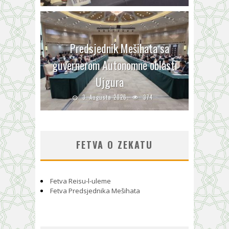
Predsjednik Mešihata sa
guvernerom Autonomne oblasti
Ujgura
3. Augusta 2026.
374
FETVA O ZEKATU
Fetva Reisu-l-uleme
Fetva Predsjednika Mešihata