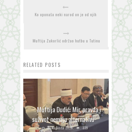
Ko oponaša neki narod on je od njih
Muftija Zukorlić održao hutbu u Tutinu
RELATED POSTS
Muftija Dudić: Mir, pravda i
suživot nemaju alternativu
4. Augusta 2026.
339