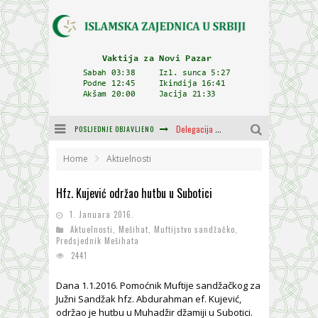
POSLJEDNJE OBJAVLJENO
Delegacija IZ-e na godišnjici bitke kod Petrovaradina
Zulum se kida kada je najdeblji
Home
Aktuelnosti
Plodovi znanja i mudrosti (8. Dio)
Hfz. Kujević održao hutbu u Subotici
Muftija Dudić: Mir, pravda i suživot nemaju alternativu
1. Januara 2016.
Aktuelnosti
,
Mešihat
,
Muftijstvo sandžačko
,
Mešihat IZ-e u Srbiji i CHR Hajrat donirali obuću i odjeću za džemat u Kragujevcu
Predsjednik Mešihata
2441
Orijentalna kuća Osman-age Trtovca u Novom Pazaru
Dana 1.1.2016. Pomoćnik Muftije sandžačkog za
Južni Sandžak hfz. Abdurahman ef. Kujević,
održao je hutbu u Muhadžir džamiji u Subotici.