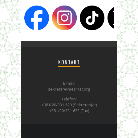
KONTAKT
E-mail:
sekretar@mesihat.org
Telefon:
+381/20/331-620 (Sekretarijat)
+381/20/331-622 (Fax)