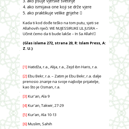
ako psuje vjerske svetinje
ako ismijava one koji se drže vjere
ako praktikuje velike grijehe ⃝
Kada ti kod dođe teško na tom putu, sjeti se
Allahovih riječi: WE NUJESSIRUKE LIL JUSRA –
Učinit ćemo da ti bude lakše – In ša Allah!⃝
(Glas islama 272, strana 20, R: Islam Press,
A:
Z. U.)
[1]
Hatidža, r.a., Alija, r.a., Zejd ibn Haris, r.a.
[2]
Ebu Bekr, r.a. – Zatim je Ebu Bekr, r.a. dalje
prenosio znanje na svoje najbolje prijatelje,
kao što je Osman, r.a.
[3]
Kur'an, Ala 9
[4]
Kur'an, Takwir, 27-29
[5]
Kur’an, Ala 10-13
[6]
Muslim, Sahih