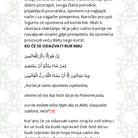
dobro poznaješ, svoga člana porodice,
prijatelja ili poznanika, opomeni na najljepši
način i sa najjačim primjerima. Naročito prvi put.
Sigurno će opomena od koristi biti. Allah ti
obećava olakšanje. Ali je jako važno kasnije ne
navaljivati onamo gdje primijetimo da opomena
proizvodi veću štetu nego korist
KO ĆE SE ODAZVATI KUR'ANU
إِنْ هُوَ إِلَّا ذِكْرٌ لِلْعَالَمِينَ
لِمَنْ شَاءَ مِنْكُمْ أَنْ يَسْتَقِيمَ
وَمَا تَشَاءُونَ إِلَّا أَنْ يَشَاءَ اللَّهُ رَبُّ الْعَالَمِينَ
„Kur’an je samo opomena svjetovima,
onome od vas koji hoće da je na Pravome putu,
a vi ne možete ništa htjeti ako to Allah, Gospodar
svjetova, neće!
“
[4]
Kur'anu će se odazvati samo onaj ko voli istinu i
ko se trudi da bude ispravan! Dok činiš da'vu
budi svjestan da je tvoja misija samo da