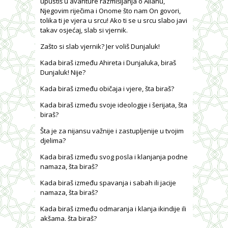
upustiš u avanture razmišljanja o Allahu,
Njegovim riječima i Onome što nam On govori,
tolika ti je vjera u srcu! Ako ti se u srcu slabo javi
takav osjećaj, slab si vjernik.
Zašto si slab vjernik? Jer voliš Dunjaluk!
Kada biraš između Ahireta i Dunjaluka, biraš
Dunjaluk! Nije?
Kada biraš između običaja i vjere, šta biraš?
Kada biraš između svoje ideologije i šerijata, šta
biraš?
Šta je za nijansu važnije i zastupljenije u tvojim
djelima?
Kada biraš između svog posla i klanjanja podne
namaza, šta biraš?
Kada biraš između spavanja i sabah ili jacije
namaza, šta biraš?
Kada biraš između odmaranja i klanja ikindije ili
akšama. šta biraš?