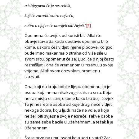
a izbjegavat će je nesretnik,
koji će zaraditi vatru najveću,
zatim u njoj neće umrijeti niti živjeti.
“
[5]
Opomena će uvijek od koristi biti. Allah te
obavještava da kada dostaviš opomenu bilo
kome, uskoro ćeš vidjeti njene plodove. Ko god
bude imao makar malo straha od Više sile u
svom srcu, opomenut će se. Ljudi će o njoj često
razmišljati i ona će vremenom u insanu, u svoje
vrijeme, Allahovom dozvolom, promjenu
izazvati.
Onaj koji na kraju odbije lijepu opomenu, to je
osoba koja nema nikakvog straha u srcu. Koja
ne razmišlja o istini, o tome kako biti bolji čovjek.
To je nesretna osoba od koje drugi neće vidjeti
nekoga dobra, koju ljudi inače ne vole, a koja
ne želi biti svjesna svoje nesreće. Takve osobe
su same sebe bacile u Džehennem, a težak li je
Džehennem.
Šta je prvo na umu osobi koja gori u vatri? Zar