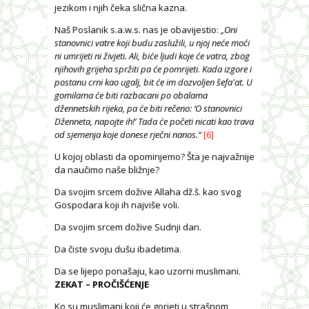
jezikom i njih čeka slična kazna.
Naš Poslanik s.a.w.s. nas je obavijestio:
„Oni
stanovnici vatre koji budu zaslužili, u njoj neće moći
ni umrijeti ni živjeti. Ali, biće ljudi koje će vatra, zbog
njihovih grijeha spržiti pa će pomrijeti. Kada izgore i
postanu crni kao ugalj, bit će im dozvoljen šefa'at. U
gomilama će biti razbacani po obalama
džennetskih rijeka, pa će biti rečeno: ‘O stanovnici
Dženneta, napojte ih!’ Tada će početi nicati kao trava
od sjemenja koje donese rječni nanos.“
[6]
U kojoj oblasti da opominjemo? Šta je najvažnije
da naučimo naše bližnje?
Da svojim srcem dožive Allaha dž.š. kao svog
Gospodara koji ih najviše voli.
Da svojim srcem dožive Sudnji dan.
Da čiste svoju dušu ibadetima.
Da se lijepo ponašaju, kao uzorni muslimani.
ZEKAT – PROČIŠĆENJE
Ko su muslimani koji će gorjeti u strašnom