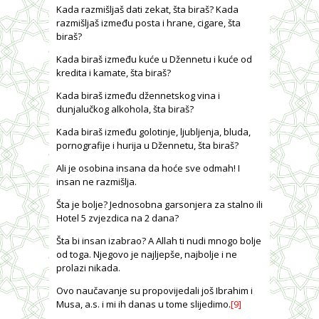
Kada razmišljaš dati zekat, šta biraš? Kada
razmišljaš između posta i hrane, cigare, šta
biraš?
Kada biraš između kuće u Džennetu i kuće od
kredita i kamate, šta biraš?
Kada biraš između džennetskog vina i
dunjalučkog alkohola, šta biraš?
Kada biraš između golotinje, ljubljenja, bluda,
pornografije i hurija u Džennetu, šta biraš?
Ali je osobina insana da hoće sve odmah! I
insan ne razmišlja.
Šta je bolje? Jednosobna garsonjera za stalno ili
Hotel 5 zvjezdica na 2 dana?
Šta bi insan izabrao? A Allah ti nudi mnogo bolje
od toga. Njegovo je najljepše, najbolje i ne
prolazi nikada.
Ovo naučavanje su propovijedali još Ibrahim i
Musa, a.s. i mi ih danas u tome slijedimo.
[9]