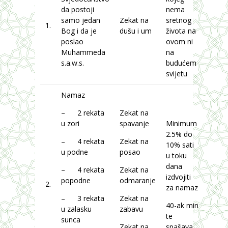
da postoji
nema
samo jedan
Zekat na
sretnog
1.
Bog i da je
dušu i um
života na
poslao
ovom ni
Muhammeda
na
s.a.w.s.
budućem
svijetu
Namaz
– 2 rekata
Zekat na
u zori
spavanje
Minimum
2.5% do
– 4 rekata
Zekat na
10% sati
u podne
posao
u toku
dana
– 4 rekata
Zekat na
izdvojiti
popodne
odmaranje
2.
za namaz
– 3 rekata
Zekat na
40-ak min
u zalasku
zabavu
te
sunca
Zekat na
spašava