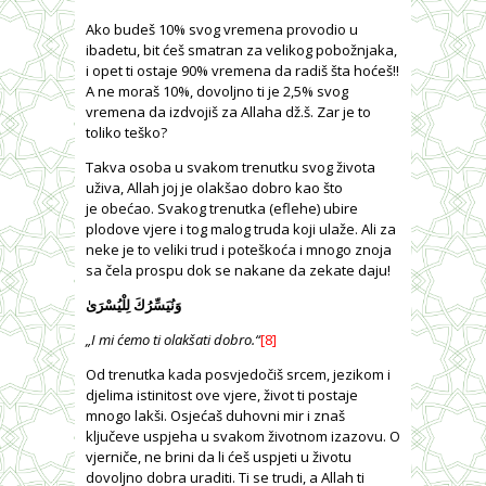
Ako budeš 10% svog vremena provodio u
ibadetu, bit ćeš smatran za velikog pobožnjaka,
i opet ti ostaje 90% vremena da radiš šta hoćeš!!
A ne moraš 10%, dovoljno ti je 2,5% svog
vremena da izdvojiš za Allaha dž.š. Zar je to
toliko teško?
Takva osoba u svakom trenutku svog života
uživa, Allah joj je olakšao dobro kao što
je obećao. Svakog trenutka (eflehe) ubire
plodove vjere i tog malog truda koji ulaže. Ali za
neke je to veliki trud i poteškoća i mnogo znoja
sa čela prospu dok se nakane da zekate daju!
وَنُيَسِّرُكَ لِلْيُسْرَىٰ
„I mi ćemo ti olakšati dobro
.“
[8]
Od trenutka kada posvjedočiš srcem, jezikom i
djelima istinitost ove vjere, život ti postaje
mnogo lakši. Osjećaš duhovni mir i znaš
ključeve uspjeha u svakom životnom izazovu. O
vjerniče, ne brini da li ćeš uspjeti u životu
dovoljno dobra uraditi. Ti se trudi, a Allah ti