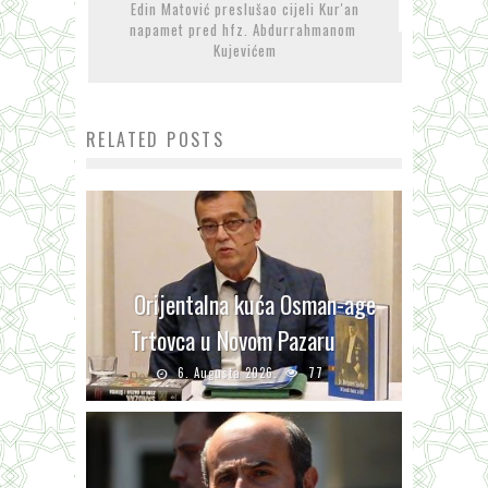
Edin Matović preslušao cijeli Kur'an
napamet pred hfz. Abdurrahmanom
Kujevićem
RELATED POSTS
Orijentalna kuća Osman-age
Trtovca u Novom Pazaru
6. Augusta 2026.
77