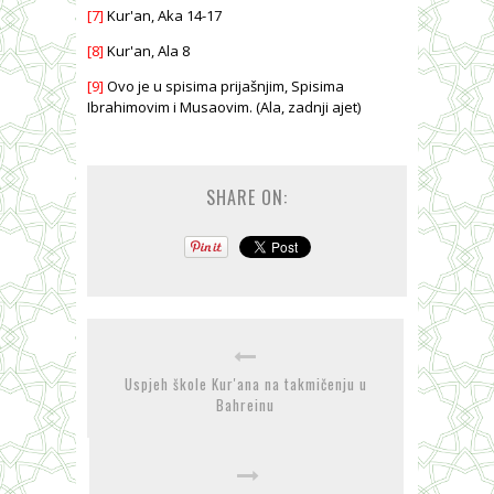
[7]
Kur'an, Aka 14-17
[8]
Kur'an, Ala 8
[9]
Ovo je u spisima prijašnjim, Spisima
Ibrahimovim i Musaovim. (Ala, zadnji ajet)
SHARE ON:
Uspjeh škole Kur'ana na takmičenju u
Bahreinu