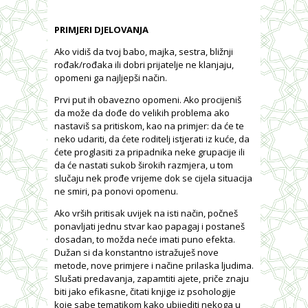
PRIMJERI DJELOVANJA
Ako vidiš da tvoj babo, majka, sestra, bližnji
rođak/rođaka ili dobri prijatelje ne klanjaju,
opomeni ga najljepši način.
Prvi put ih obavezno opomeni. Ako procijeniš
da može da dođe do velikih problema ako
nastaviš sa pritiskom, kao na primjer: da će te
neko udariti, da ćete roditelj istjerati iz kuće, da
ćete proglasiti za pripadnika neke grupacije ili
da će nastati sukob širokih razmjera, u tom
slučaju nek prođe vrijeme dok se cijela situacija
ne smiri, pa ponovi opomenu.
Ako vrših pritisak uvijek na isti način, počneš
ponavljati jednu stvar kao papagaj i postaneš
dosadan, to možda neće imati puno efekta.
Dužan si da konstantno istražuješ nove
metode, nove primjere i načine prilaska ljudima.
Slušati predavanja, zapamtiti ajete, priče znaju
biti jako efikasne, čitati knjige iz psohologije
koje sabe tematikom kako ubijediti nekoga u