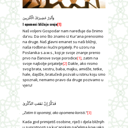
وَأَنْذِرْ عَشِيرَتَكَ الْأَقْرَبِينَ
I opomeni bližnje svoje
[1]
Naš voljeni Gospodar nam naređuje da činimo
da'vu. Da ono što znamo iz Kur'ana prenosimo
na druge. Naš glavni emanet su naši bližnji,
naša rodbina i kućni prijatelji. Po uzoru na
Poslanika s.a.w.s., koji je svoje znanje prenio
prvo na članove svoje porodice
[1]
, zatim na
svoje najbolje prijatelje
[2]
Dakle, ako nismo
svog brata, sestru, baba, majku, amidže, tetke,
hale, dajdže, bratučedi pozvali u istinu koju smo
spoznali, nemamo pravo da druge pozivamo u
vjeru!
فَذَكِّرْ إِنْ نَفَعَتِ الذِّكْرَىٰ
„Zatim t
i opominji, ako opomena koristi.“
[3]
Kada god primijetiš osobine, riječi i djela bližnjih
u suprotnosti sa kur'anskim načelima koje jako