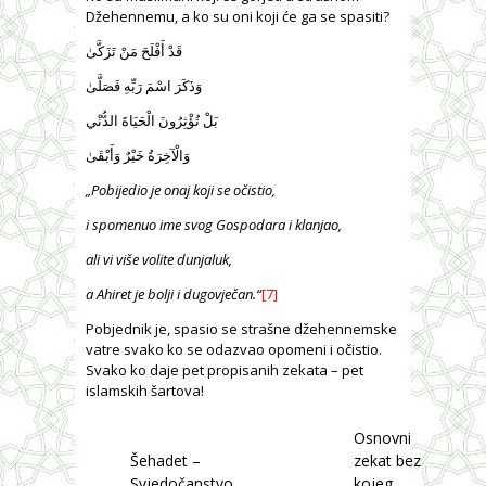
Džehennemu, a ko su oni koji će ga se spasiti?
قَدْ أَفْلَحَ مَنْ تَزَكَّىٰ
وَذَكَرَ اسْمَ رَبِّهِ فَصَلَّىٰ
بَلْ تُؤْثِرُونَ الْحَيَاةَ الدُّنْي
وَالْآخِرَةُ خَيْرٌ وَأَبْقَىٰ
„Pobijedio je onaj koji se očistio,
i spomenuo ime svog Gospodara i klanjao,
ali vi više volite dunjaluk,
a Ahiret je bolji i dugovječan.
“
[7]
Pobjednik je, spasio se strašne džehennemske
vatre svako ko se odazvao opomeni i očistio.
Svako ko daje pet propisanih zekata – pet
islamskih šartova!
Osnovni
Šehadet –
zekat bez
Svjedočanstvo
kojeg