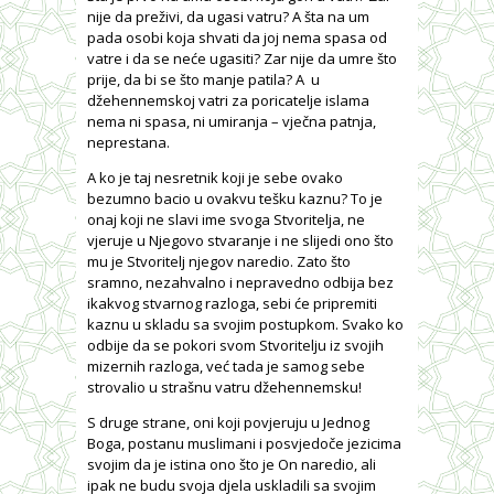
nije da preživi, da ugasi vatru? A šta na um
pada osobi koja shvati da joj nema spasa od
vatre i da se neće ugasiti? Zar nije da umre što
prije, da bi se što manje patila? A u
džehennemskoj vatri za poricatelje islama
nema ni spasa, ni umiranja – vječna patnja,
neprestana.
A ko je taj nesretnik koji je sebe ovako
bezumno bacio u ovakvu tešku kaznu? To je
onaj koji ne slavi ime svoga Stvoritelja, ne
vjeruje u Njegovo stvaranje i ne slijedi ono što
mu je Stvoritelj njegov naredio. Zato što
sramno, nezahvalno i nepravedno odbija bez
ikakvog stvarnog razloga, sebi će pripremiti
kaznu u skladu sa svojim postupkom. Svako ko
odbije da se pokori svom Stvoritelju iz svojih
mizernih razloga, već tada je samog sebe
strovalio u strašnu vatru džehennemsku!
S druge strane, oni koji povjeruju u Jednog
Boga, postanu muslimani i posvjedoče jezicima
svojim da je istina ono što je On naredio, ali
ipak ne budu svoja djela uskladili sa svojim