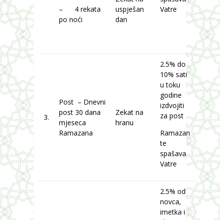
– 4 rekata
uspješan
Vatre
po noći
dan
2.5% do
10% sati
u toku
godine
Post – Dnevni
izdvojiti
post 30 dana
Zekat na
za post
3.
mjeseca
hranu
Ramazana
Ramazan
te
spašava
Vatre
2.5% od
novca,
imetka i