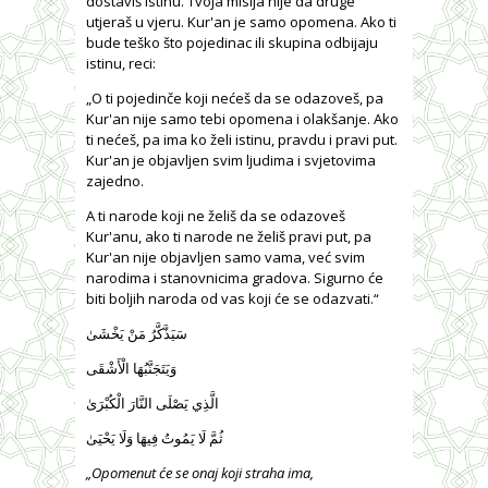
dostaviš istinu. Tvoja misija nije da druge
utjeraš u vjeru. Kur'an je samo opomena. Ako ti
bude teško što pojedinac ili skupina odbijaju
istinu, reci:
„O ti pojedinče koji nećeš da se odazoveš, pa
Kur'an nije samo tebi opomena i olakšanje. Ako
ti nećeš, pa ima ko želi istinu, pravdu i pravi put.
Kur'an je objavljen svim ljudima i svjetovima
zajedno.
A ti narode koji ne želiš da se odazoveš
Kur'anu, ako ti narode ne želiš pravi put, pa
Kur'an nije objavljen samo vama, već svim
narodima i stanovnicima gradova. Sigurno će
biti boljih naroda od vas koji će se odazvati.“
سَيَذَّكَّرُ مَنْ يَخْشَىٰ
وَيَتَجَنَّبُهَا الْأَشْقَى
الَّذِي يَصْلَى النَّارَ الْكُبْرَىٰ
ثُمَّ لَا يَمُوتُ فِيهَا وَلَا يَحْيَىٰ
„Opomenut će se onaj koji straha ima,