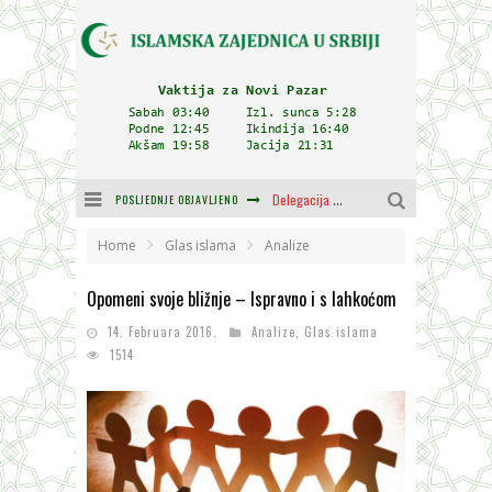
POSLJEDNJE OBJAVLJENO
Zulum se kida kada je najdeblji
Plodovi znanja i mudrosti (8. Dio)
Home
Glas islama
Analize
Muftija Dudić: Mir, pravda i suživot nemaju alternativu
Opomeni svoje bližnje – Ispravno i s lahkoćom
Mešihat IZ-e u Srbiji i CHR Hajrat donirali obuću i odjeću za džemat u Kragujevcu
14. Februara 2016.
Analize
,
Glas islama
1514
Orijentalna kuća Osman-age Trtovca u Novom Pazaru
Delegacija IZ-e na godišnjici bitke kod Petrovaradina