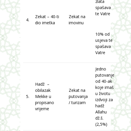
zlata
spašava
te Vatre
Zekat – 40-ti
Zekat na
4.
dio imetka
imovinu
10% od
usjeva te
spašava
Vatre
Jedno
putovanje
od 40-ak
Hadž –
koje imaš
obilazak
Zekat na
u životu
5.
Mekke u
putovanja
izdvoji za
propisano
/ turizam
hadž
vrijeme
Allahu
dž.š.
(2,5%)