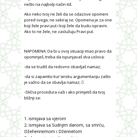
nešto na najbolji način itd.
Ako neko tvoj ne želi da se odazove opomeni
pored svega, ne sekiraj se. Opomena je za one
koji žele pravi put i koji žele da budu ispravni.
Ako to ne žele, ne zaslužuju Pravi put.
NAPOMENA: Da bi u ovoj situaciji imao pravo da
opominješ, treba da ispunjavaš dva uslova:
-da se trudiš da redovno obavljaš namaz;
-da si zapamtio kur'ansku argumentaciju zašto
je važno da se obavlja namaz; ⃝
-Slična procedura važi i ako primjetiš da tvoj
bližnji se:
ismijava sa vjerom
ismijava sa Sudnjim danom, sa smrću,
Džehennemom i Džennetom