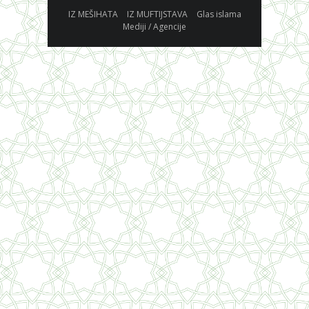
IZ MEŠIHATA
IZ MUFTIJSTAVA
Glas islama
Mediji / Agencije