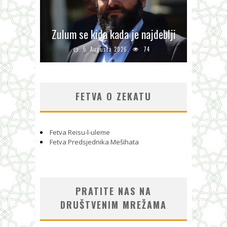
Zulum se kida kada je najdeblji
5. Augusta 2026.
74
FETVA O ZEKATU
Fetva Reisu-l-uleme
Fetva Predsjednika Mešihata
PRATITE NAS NA
DRUŠTVENIM MREŽAMA