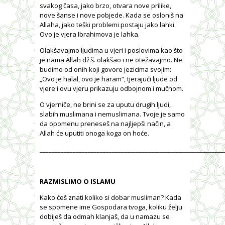
svakog časa, jako brzo, otvara nove prilike,
nove šanse i nove pobjede. Kada se osloniš na
Allaha, jako teški problemi postaju jako lahki.
Ovo je vjera Ibrahimova je lahka.
Olakšavajmo ljudima u vjeri i poslovima kao što
je nama Allah dž.š. olakšao i ne otežavajmo. Ne
budimo od onih koji govore jezicima svojim:
„Ovo je halal, ovo je haram“, tjerajući ljude od
vjere i ovu vjeru prikazuju odbojnom i mučnom.
O vjerniče, ne brini se za uputu drugih ljudi,
slabih muslimana i nemuslimana. Tvoje je samo
da opomenu preneseš na najljepši način, a
Allah će uputiti onoga koga on hoće.
_____________________________________________________________
RAZMISLIMO O ISLAMU
Kako ćeš znati koliko si dobar musliman? Kada
se spomene ime Gospodara tvoga, koliku želju
dobiješ da odmah klanjaš, da u namazu se