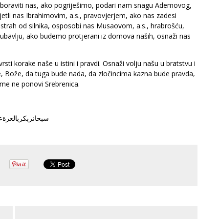
aboraviti nas, ako pogriješimo, podari nam snagu Ademovog,
jetli nas Ibrahimovim, a.s., pravovjerjem, ako nas zadesi
i strah od silnika, osposobi nas Musaovom, a.s., hrabrošću,
jubavlju, ako budemo protjerani iz domova naših, osnaži nas
rsti korake naše u istini i pravdi. Osnaži volju našu u bratstvu i
e, Bože, da tuga bude nada, da zločincima kazna bude pravda,
ome ne ponovi Srebrenica.
سبحانربكربالعزةع