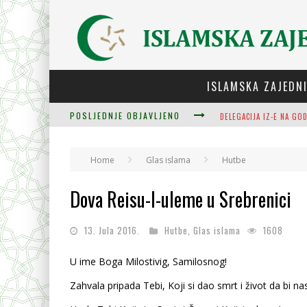
ISLAMSKA ZAJEDN
POSLJEDNJE OBJAVLJENO
ZULUM SE KIDA KADA JE
Home
Glas islama
Hutbe
PLODOVI ZNANJA I MUDR
Dova Reisu-l-uleme u Srebrenici
13. Jula 2016.
Hutbe
,
Glas islama
1608
U ime Boga Milostivig, Samilosnog!
Zahvala pripada Tebi, Koji si dao smrt i život da bi nas