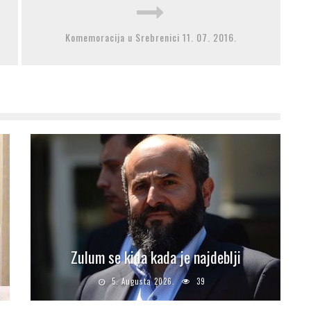
Komemoracija u Srebrenici 11. 07. 2016.
Zulum se kida kada je najdeblji
5. Augusta 2026.
39