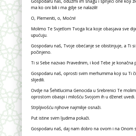
Gospodaru naš, oduzmi im snagu i spriječi one koji zl
ma ko oni bili i ma gdje se nalazili!
O, Plemeniti, o, Moćni!
Molimo Te Svjetlom Tvoga lica koje obasjava sve dije
upućuju.
Gospodaru naš, Tvoje obećanje se obistinjuje, a Ti s
počinjeno.
Ti si Sebe nazvao Pravednim, i kod Tebe je konačna 
Gospodaru naš, oprosti svim merhumima koji su Ti čis
slijedili.
Ovdje na Šehitlucima Genocida u Srebrenici Te moli
oprostom obaspi i milošću Svojom ih u dženet uvedi.
Strpljivošću njihove najmilije osnaži.
Put istine svim ljudima pokaži.
Gospodaru naš, daj nam dobro na ovom i na Onom svij