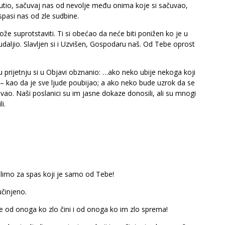
utio, sačuvaj nas od nevolje među onima koje si sačuvao,
spasi nas od zle sudbine.
že suprotstaviti. Ti si obećao da neće biti ponižen ko je u
e udaljio. Slavljen si i Uzvišen, Gospodaru naš. Od Tebe oprost
u prijetnju si u Objavi obznanio: …ako neko ubije nekoga koji
ni – kao da je sve ljude poubijao; a ako neko bude uzrok da se
uvao. Naši poslanici su im jasne dokaze donosili, ali su mnogi
i.
olimo za spas koji je samo od Tebe!
učinjeno.
e od onoga ko zlo čini i od onoga ko im zlo sprema!