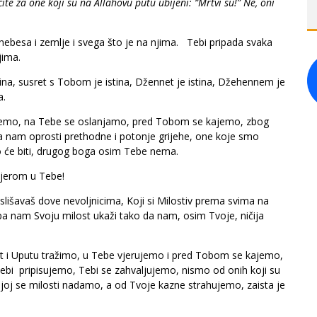
cite za one koji su na Allahovu putu ubijeni: “Mrtvi su!” Ne, oni
o nebesa i zemlje i svega što je na njima. Tebi pripada svaka
jima.
 istina, susret s Tobom je istina, Džennet je istina, Džehennem je
a.
jemo, na Tebe se oslanjamo, pred Tobom se kajemo, zbog
pa nam oprosti prethodne i potonje grijehe, one koje smo
 što će biti, drugog boga osim Tebe nema.
 vjerom u Tebe!
 uslišavaš dove nevoljnicima, Koji si Milostiv prema svima na
, pa nam Svoju milost ukaži tako da nam, osim Tvoje, ničija
 i Uputu tražimo, u Tebe vjerujemo i pred Tobom se kajemo,
bi pripisujemo, Tebi se zahvaljujemo, nismo od onih koji su
joj se milosti nadamo, a od Tvoje kazne strahujemo, zaista je