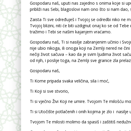
Gospodaru naš, uputi nas zajedno s onima koje si up
približi nas Sebi, blagoslovi nam ono što si nam dao, 
Zaista Ti sve određuješ i Tvojoj se odredbi niko ne mo
Tvojoj blizini, niti će biti uzdignut onaj ko se od Teb
tražimo i Tebi se našim kajanjem vraćamo.
Gospodaru naš, Ti si nasilje zabranjenim učinio i Svoj
nije ubio nikoga, ili onoga koji na Zemlji nered ne či
nečiji život sačuva – kao da je svim ljudima život sač
od njih, i poslije toga, na Zemlji sve granice zla prelazil
Gospodaru naš,
Ti Kome pripada svaka veličina, sila i moć,
Ti Koji si sve stvorio,
Ti si vječno Živi Koji ne umire. Tvojom Te milošću m
Ti si Utočište potlačenih i onih kojima je zlo i nasilje 
Tvojom Te milosti molimo da spasiš i zaštitiš nedužn