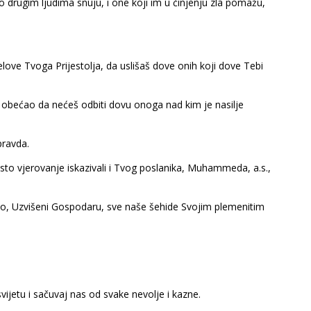
o drugim ljudima snuju, i one koji im u činjenju zla pomažu,
love Tvoga Prijestolja, da uslišaš dove onih koji dove Tebi
i obećao da nećeš odbiti dovu onoga nad kim je nasilje
pravda.
to vjerovanje iskazivali i Tvog poslanika, Muhammeda, a.s.,
mo, Uzvišeni Gospodaru, sve naše šehide Svojim plemenitim
etu i sačuvaj nas od svake nevolje i kazne.