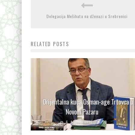
Delegacija Mešihata na dženazi u Srebrenici
RELATED POSTS
Orijentalna kuća Osman-age Trtovca u
Novom Pazaru
6. Augusta 2026.
32