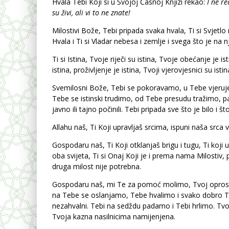
Hvala Tebi Koji si u Svojoj Časnoj Knjizi rekao:
I ne re
su živi, ali vi to ne znate!
Milostivi Bože, Tebi pripada svaka hvala, Ti si Svjetl
Hvala i Ti si Vladar nebesa i zemlje i svega što je na n
Ti si Istina, Tvoje riječi su istina, Tvoje obećanje je
istina, proživljenje je istina, Tvoji vjerovjesnici su istin
Svemilosni Bože, Tebi se pokoravamo, u Tebe vjeru
Tebe se istinski trudimo, od Tebe presudu tražimo, 
javno ili tajno počinili. Tebi pripada sve što je bilo i
Allahu naš, Ti Koji upravljaš srcima, ispuni naša srca
Gospodaru naš, Ti Koji otklanjaš brigu i tugu, Ti koji
oba svijeta, Ti si Onaj Koji je i prema nama Milostiv
druga milost nije potrebna.
Gospodaru naš, mi Te za pomoć molimo, Tvoj oprost
na Tebe se oslanjamo, Tebe hvalimo i svako dobro Te
nezahvalni. Tebi na sedždu padamo i Tebi hrlimo. Tvo
Tvoja kazna nasilnicima namijenjena.