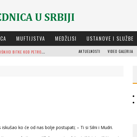
ICA
MUFTIJSTVA
MEDŽLISI
USTANOVE I SLUŽBE
D
ELEGACIJA IZ-E NA GODIŠNJICI BITKE KOD PETROVARADINA
AKTUELNOSTI
VIDEO GALERIJA
 NAJDEBLJI
OSTI (8. DIO)
M
UFTIJA DUDIĆ: MIR, PRAVDA I SUŽIVOT NEMAJU ALTERNATIVU
M
EŠIHAT IZ-E U SRBIJI I CHR HAJRAT DONIRALI OBUĆU I ODJEĆU ZA DŽEMAT U KRAGUJEVCU
O
RIJENTALNA KUĆA OSMAN-AGE TRTOVCA U NOVOM PAZARU
 iskušao ko će od nas bolje postupati; – Ti si Silni i Mudri.