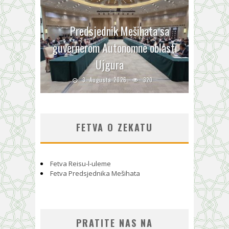
Predsjednik Mešihata sa
guvernerom Autonomne oblasti
Ujgura
3. Augusta 2026.
320
FETVA O ZEKATU
Fetva Reisu-l-uleme
Fetva Predsjednika Mešihata
PRATITE NAS NA