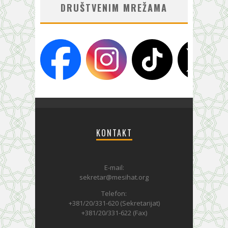
DRUŠTVENIM MREŽAMA
KONTAKT
E-mail:
sekretar@mesihat.org
Telefon:
+381/20/331-620 (Sekretarijat)
+381/20/331-622 (Fax)