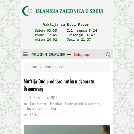
POSLJEDNJE OBJAVLJENO
Delegacija IZ-e na godišnjici bitke kod Petrovaradina
Zulum se kida kada je najdeblji
Home
Aktuelnosti
Plodovi znanja i mudrosti (8. Dio)
Muftija Dudić održao hutbu u džematu
Braunšvaig
Muftija Dudić: Mir, pravda i suživot nemaju alternativu
4. Novembra 2016.
Mešihat IZ-e u Srbiji i CHR Hajrat donirali obuću i odjeću za džemat u Kragujevcu
Aktuelnosti
,
Mešihat
,
Predsjednik Mešihata
,
Informativna služba
Orijentalna kuća Osman-age Trtovca u Novom Pazaru
1616