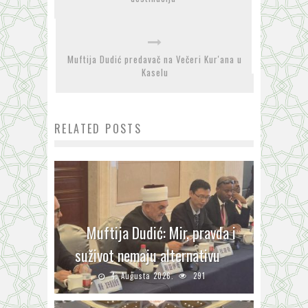
Muftija Dudić predavač na Večeri Kur'ana u
Kaselu
RELATED POSTS
Muftija Dudić: Mir, pravda i
suživot nemaju alternativu
4. Augusta 2026.
291