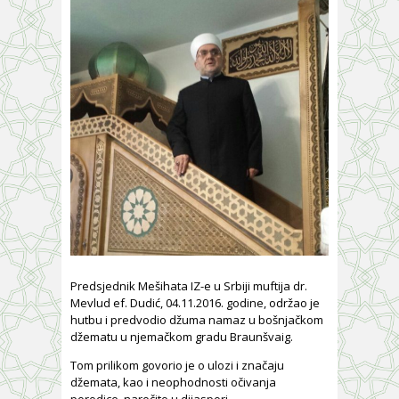
Predsjednik Mešihata IZ-e u Srbiji muftija dr.
Mevlud ef. Dudić, 04.11.2016. godine, održao je
hutbu i predvodio džuma namaz u bošnjačkom
džematu u njemačkom gradu Braunšvaig.
Tom prilikom govorio je o ulozi i značaju
džemata, kao i neophodnosti očivanja
porodice, naročito u dijaspori.