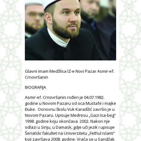
Glavni imam Medžlisa IZ-e Novi Pazar Asmir-ef.
Crnovršanin
BIOGRAFIJA
Asmir-ef. Crnovršanin rođen je 04.07.1982.
godine u Novom Pazaru od oca Mustafe i majke
Đuke. Osnovnu školu Vuk Karadžić završio je u
Novom Pazaru. Upisuje Medresu „Gazi Isa-beg“
1998. godine koju okončava 2002. Nakon nje
odlazi u Siriju, u Damask, gdje uči jezik i upisuje
Šeriatski fakultet na Univerzitetu „Fethul islami“
koji završava 2008. godine. Vraća se u Sandžak