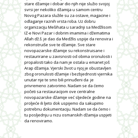
stare džamije i dobar dio njih nije služio svojoj
svrsi jer nekoliko džamija u samom centru
Novog Pazara služile su za ostave, magacine i
odlaganje raznih vrsta roba. Uz dobru
organizaciju Mešihata u saradnji sa Medžlisom
IZ-e Novi Pazar i dobrim imamima i džematima
Allah dž.š. je dao da Medžlis uspije da renovira i
rekonstruiše sve te džamije. Sve stare
novopazarske džamije su rekonstruisane i
restaurirane u zavisnosti od obima oronulosti i
propalosti tako da nam je ostala u emanet još
Arap džamija. Vjerski život u njoj je obustavljen
zbog oronulosti džamije i bezbjednosti vjernika
unutar nje te smo bili prinuđeni da je
privremeno zatvorimo. Nadam se da ćemo
početi sa restauracijom ove centralne
novopazarske džamije već sljedeće godine na
proljeće ili ljeto dok uspijemo da sakupimo
potrebnu dokumentaciju. Nadam se da ćemo i
tu posljednju u nizu osmanskih džamija uspjeti
da renoviramo.