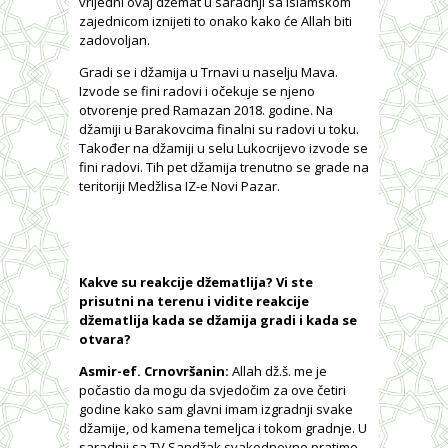
vrijedni ovaj džemat u saradnji sa Islamskom
zajednicom iznijeti to onako kako će Allah biti
zadovoljan.
Gradi se i džamija u Trnavi u naselju Mava.
Izvode se fini radovi i očekuje se njeno
otvorenje pred Ramazan 2018. godine. Na
džamiji u Barakovcima finalni su radovi u toku.
Također na džamiji u selu Lukocrijevo izvode se
fini radovi. Tih pet džamija trenutno se grade na
teritoriji Medžlisa IZ-e Novi Pazar.
Kakve su reakcije džematlija? Vi ste
prisutni na terenu i vidite reakcije
džematlija kada se džamija gradi i kada se
otvara?
Asmir-ef. Crnovršanin:
Allah dž.š. me je
počastio da mogu da svjedočim za ove četiri
godine kako sam glavni imam izgradnji svake
džamije, od kamena temeljca i tokom gradnje. U
saradnji sa TV Sandžak svakodnevno pratimo