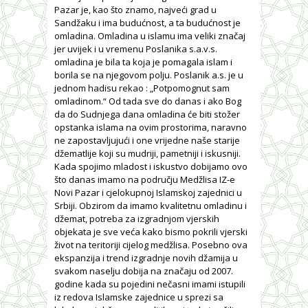
Pazar je, kao što znamo, najveći grad u
Sandžaku i ima budućnost, a ta budućnost je
omladina. Omladina u islamu ima veliki značaj
jer uvijek i u vremenu Poslanika s.a.v.s.
omladina je bila ta koja je pomagala islam i
borila se na njegovom polju. Poslanik a.s. je u
jednom hadisu rekao : „Potpomognut sam
omladinom.“ Od tada sve do danas i ako Bog
da do Sudnjega dana omladina će biti stožer
opstanka islama na ovim prostorima, naravno
ne zapostavljujući i one vrijedne naše starije
džematlije koji su mudriji, pametniji i iskusniji.
Kada spojimo mladost i iskustvo dobijamo ovo
što danas imamo na području Medžlisa IZ-e
Novi Pazar i cjelokupnoj Islamskoj zajednici u
Srbiji. Obzirom da imamo kvalitetnu omladinu i
džemat, potreba za izgradnjom vjerskih
objekata je sve veća kako bismo pokrili vjerski
život na teritoriji cijelog medžlisa. Posebno ova
ekspanzija i trend izgradnje novih džamija u
svakom naselju dobija na značaju od 2007.
godine kada su pojedini nečasni imami istupili
iz redova Islamske zajednice u sprezi sa