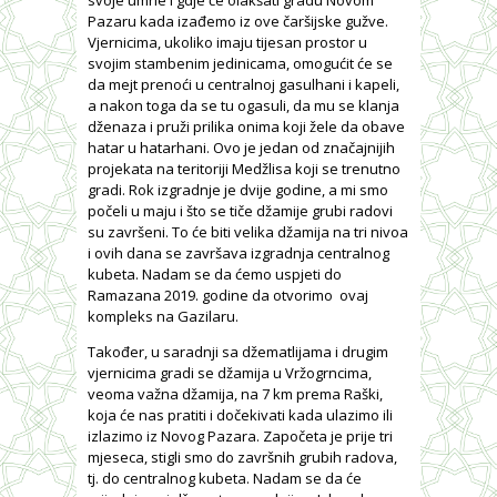
svoje umrle i gdje će olakšati gradu Novom
Pazaru kada izađemo iz ove čaršijske gužve.
Vjernicima, ukoliko imaju tijesan prostor u
svojim stambenim jedinicama, omogućit će se
da mejt prenoći u centralnoj gasulhani i kapeli,
a nakon toga da se tu ogasuli, da mu se klanja
dženaza i pruži prilika onima koji žele da obave
hatar u hatarhani. Ovo je jedan od značajnijih
projekata na teritoriji Medžlisa koji se trenutno
gradi. Rok izgradnje je dvije godine, a mi smo
počeli u maju i što se tiče džamije grubi radovi
su završeni. To će biti velika džamija na tri nivoa
i ovih dana se završava izgradnja centralnog
kubeta. Nadam se da ćemo uspjeti do
Ramazana 2019. godine da otvorimo ovaj
kompleks na Gazilaru.
Također, u saradnji sa džematlijama i drugim
vjernicima gradi se džamija u Vržogrncima,
veoma važna džamija, na 7 km prema Raški,
koja će nas pratiti i dočekivati kada ulazimo ili
izlazimo iz Novog Pazara. Započeta je prije tri
mjeseca, stigli smo do završnih grubih radova,
tj. do centralnog kubeta. Nadam se da će