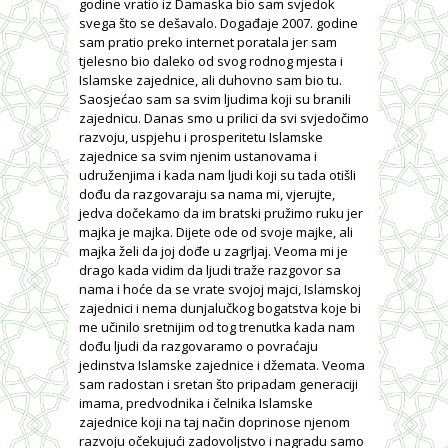
godine vratio iz Damaska bio sam svjedok
svega što se dešavalo. Događaje 2007. godine
sam pratio preko internet poratala jer sam
tjelesno bio daleko od svog rodnog mjesta i
Islamske zajednice, ali duhovno sam bio tu.
Saosjećao sam sa svim ljudima koji su branili
zajednicu. Danas smo u prilici da svi svjedočimo
razvoju, uspjehu i prosperitetu Islamske
zajednice sa svim njenim ustanovama i
udruženjima i kada nam ljudi koji su tada otišli
dođu da razgovaraju sa nama mi, vjerujte,
jedva dočekamo da im bratski pružimo ruku jer
majka je majka. Dijete ode od svoje majke, ali
majka želi da joj dođe u zagrljaj. Veoma mi je
drago kada vidim da ljudi traže razgovor sa
nama i hoće da se vrate svojoj majci, Islamskoj
zajednici i nema dunjalučkog bogatstva koje bi
me učinilo sretnijim od tog trenutka kada nam
dođu ljudi da razgovaramo o povraćaju
jedinstva Islamske zajednice i džemata. Veoma
sam radostan i sretan što pripadam generaciji
imama, predvodnika i čelnika Islamske
zajednice koji na taj način doprinose njenom
razvoju očekujući zadovoljstvo i nagradu samo