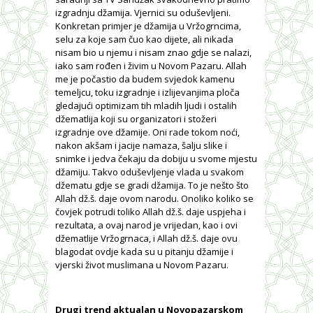
izgradnju džamija. Vjernici su oduševljeni.
Konkretan primjer je džamija u Vržogrncima,
selu za koje sam čuo kao dijete, ali nikada
nisam bio u njemu i nisam znao gdje se nalazi,
iako sam rođen i živim u Novom Pazaru. Allah
me je počastio da budem svjedok kamenu
temeljcu, toku izgradnje i izlijevanjima ploča
gledajući optimizam tih mladih ljudi i ostalih
džematlija koji su organizatori i stožeri
izgradnje ove džamije. Oni rade tokom noći,
nakon akšam i jacije namaza, šalju slike i
snimke i jedva čekaju da dobiju u svome mjestu
džamiju. Takvo oduševljenje vlada u svakom
džematu gdje se gradi džamija. To je nešto što
Allah dž.š. daje ovom narodu. Onoliko koliko se
čovjek potrudi toliko Allah dž.š. daje uspjeha i
rezultata, a ovaj narod je vrijedan, kao i ovi
džematlije Vržogrnaca, i Allah dž.š. daje ovu
blagodat ovdje kada su u pitanju džamije i
vjerski život muslimana u Novom Pazaru.
Drugi trend aktualan u Novopazarskom