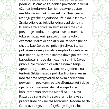
području Islamske zajednice povraćen je veliki
džemat Brodarevo, koji je nedavno postao
medžlis sa svim okolnim selima. Naši vjernici
uviđaju greške pojedinaca i žele da ih isprave.
Znaju gdje je uvijek bila jedna tradicionalna
Islamska zajednica sa svim resursima koje
posjeduje i dolaze, savjetuju se sa nama. U
toku su razgovori i pregovori sa nekoliko
džemata. Molim Allaha dž.š. da im pomogne da
shvate kao što su ovi prije njih shvatili te da
pokušamo sami povratiti neophodno jedinstvo
muslimana. Mi vjernici imamo dovoljno resursa,
kapaciteta i snage da možemo sami rješavati
pitanja. Ne trebamo čekati da nam pitanje
apsolutnog jedinstva Islamske zajednice na
teritoriji Srbije rješava politika ili država već mi.
Kao što smo razgovarali sa ovim džematima i
povratili ih, pozivam i ostale džemate koji i dalje
djeluju van sistema Islamske zajednice,
konkretno van sistema Medžlisa IZ-e Novi
Pazar, da se vrate i razgovaramo jer sve su
predrasude dok ne razgovaramo. Nadam se da
ćemo uz razgovor naći rješenje koje će biti