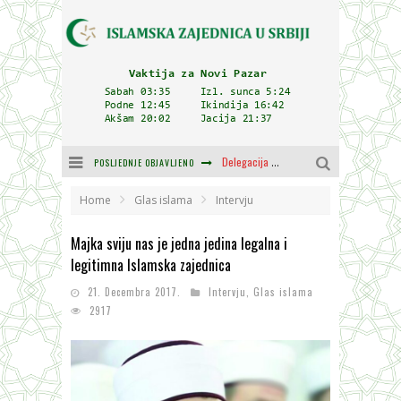
POSLJEDNJE OBJAVLJENO
Zulum se kida kada je najdeblji
Plodovi znanja i mudrosti (8. Dio)
Home
Glas islama
Intervju
Muftija Dudić: Mir, pravda i suživot nemaju alternativu
Majka sviju nas je jedna jedina legalna i
legitimna Islamska zajednica
Mešihat IZ-e u Srbiji i CHR Hajrat donirali obuću i odjeću za džemat u Kragujevcu
21. Decembra 2017.
Intervju
,
Glas islama
Orijentalna kuća Osman-age Trtovca u Novom Pazaru
2917
Delegacija IZ-e na godišnjici bitke kod Petrovaradina