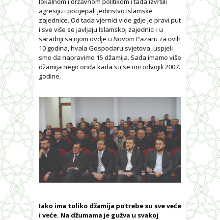
lokalnom i državnom politikom i tada izvršili
agresiju i pocijepali jedinstvo Islamske
zajednice. Od tada vjernici vide gdje je pravi put
i sve više se javljaju Islamskoj zajednici i u
saradnji sa njom ovdje u Novom Pazaru za ovih
10 godina, hvala Gospodaru svjetova, uspjeli
smo da napravimo 15 džamija. Sada imamo više
džamija nego onda kada su se oni odvojili 2007.
godine.
Iako ima toliko džamija potrebe su sve veće
i veće. Na džumama je gužva u svakoj