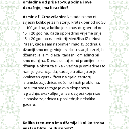
omladine od prije 15-16 godina i ove
današnje, ima li razlike?
Asmir-ef. Crnovršanin:
Nekada nismo ni
svjesni koliko je za historiju kratak period od 50
ili 100 godina, a koliko je za nas dug period od
15 ili 20 godina. Kada uporedimo vrijeme prije
15 ili 20 godina na teritoriji Medžlisa IZ-e Novi
Pazar, kada sam naprimjer imao 15 godina, u
džamiji smo mogli vidjeti većinu starijih i zrelijih
džematlija, a mi djeca i tadašnji omladinci bili
smo manjina. Danas se taj trend promijenio i u
džamiji je obrnuta slika – većina je omladine i to
nam je garancija da, kada je u pitanju prije
kvalitetan vjerski život na cijeloj teritoriji
Islamske zajednice, nećemo imati problema.
Rezultat svega toga je ova ekspanzija
izgradnje, uvakufljenja i svi uspjesi koje niže
Islamska zajednica u posljednjih nekoliko
godina.
Koliko trenutno ima džamija i koliko treba
imati u bližoj budućnosti?