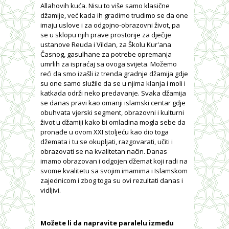
Allahovih kuća. Nisu to više samo klasične
džamije, već kada ih gradimo trudimo se da one
imaju uslove i za odgojno-obrazovni život, pa
se u sklopu njih prave prostorije za dječije
ustanove Reuda i Vildan, za Školu Kur'ana
Časnog, gasulhane za potrebe opremanja
umrlih za ispraćaj sa ovoga svijeta. Možemo
reći da smo izašli iz trenda gradnje džamija gdje
su one samo služile da se u njima klanja i moli i
katkada održi neko predavanje. Svaka džamija
se danas pravi kao omanji islamski centar gdje
obuhvata vjerski segment, obrazovni i kulturni
život u džamiji kako bi omladina mogla sebe da
pronađe u ovom XXI stoljeću kao dio toga
džemata i tu se okupljati, razgovarati, učiti i
obrazovati se na kvalitetan način. Danas
imamo obrazovan i odgojen džemat koji radi na
svome kvalitetu sa svojim imamima i Islamskom
zajednicom i zbog toga su ovi rezultati danas i
vidljivi.
Možete li da napravite paralelu između