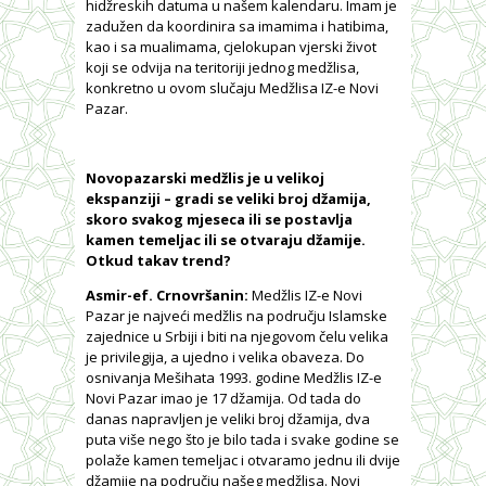
hidžreskih datuma u našem kalendaru. Imam je
zadužen da koordinira sa imamima i hatibima,
kao i sa mualimama, cjelokupan vjerski život
koji se odvija na teritoriji jednog medžlisa,
konkretno u ovom slučaju Medžlisa IZ-e Novi
Pazar.
Novopazarski medžlis je u velikoj
ekspanziji – gradi se veliki broj džamija,
skoro svakog mjeseca ili se postavlja
kamen temeljac ili se otvaraju džamije.
Otkud takav trend?
Asmir-ef. Crnovršanin:
Medžlis IZ-e Novi
Pazar je najveći medžlis na području Islamske
zajednice u Srbiji i biti na njegovom čelu velika
je privilegija, a ujedno i velika obaveza. Do
osnivanja Mešihata 1993. godine Medžlis IZ-e
Novi Pazar imao je 17 džamija. Od tada do
danas napravljen je veliki broj džamija, dva
puta više nego što je bilo tada i svake godine se
polaže kamen temeljac i otvaramo jednu ili dvije
džamije na području našeg medžlisa. Novi