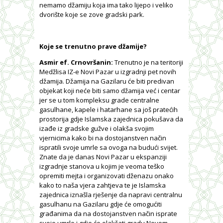
nemamo džamiju koja ima tako lijepo i veliko
dvorište koje se zove gradski park.
Koje se trenutno prave džamije?
Asmir ef. Crnovršanin:
Trenutno je na teritoriji
Medžlisa IZ-e Novi Pazar u izgradnji pet novih
džamija. Džamija na Gazilaru će biti predivan
objekat koji neće biti samo džamija već i centar
jer se u tom kompleksu grade centralne
gasulhane, kapele i hatarhane sa još pratećih
prostorija gdje Islamska zajednica pokušava da
izađe iz gradske gužve i olakša svojim
vjernicima kako bi na dostojanstven način
ispratili svoje umrle sa ovoga na budući svijet.
Znate da je danas Novi Pazar u ekspanziji
izgradnje stanova u kojim je veoma teško
opremiti mejta i organizovati dženazu onako
kako to naša vjera zahtjeva te je Islamska
zajednica iznašla rješenje da napravi centralnu
gasulhanu na Gazilaru gdje će omogućiti
građanima da na dostojanstven način isprate