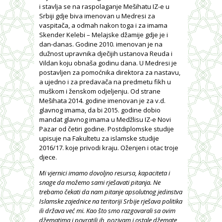
i stavlja se na raspolaganje Mešihatu IZ-e u
Srbiji gdje biva imenovan u Medresi za
vaspitača, a odmah nakon toga i za imama
Skender Kelebi – Melajske džamije gdje je i
dan-danas. Godine 2010. imenovan je na
dužnost upravnika dječijih ustanova Reuda i
Vildan koju obnaša godinu dana. U Medresi je
postavljen za pomoćnika direktora za nastavu,
a ujedno i za predavača na predmetu fikh u
muškom i ženskom odjeljenju. Od strane
Mešihata 2014. godine imenovan je za v.d.
glavnog imama, da bi 2015. godine dobio
mandat glavnog imama u Medžlisu IZ-e Novi
Pazar od četiri godine. Postdiplomske studije
upisuje na Fakultetu za islamske studije
2016/17. koje privodi kraju. Oženjen i otac troje
djece.
Mi vjernici imamo dovoljno resursa, kapaciteta i
snage da možemo sami rješavati pitanja. Ne
trebamo čekati da nam pitanje apsolutnog jedinstva
Islamske zajednice na teritoriji Srbije rješava politika
ili država već mi. Kao što smo razgovarali sa ovim
džematima i povratili ih, pozivam i ostale džemate