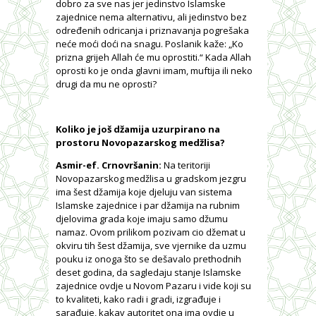
dobro za sve nas jer jedinstvo Islamske
zajednice nema alternativu, ali jedinstvo bez
određenih odricanja i priznavanja pogrešaka
neće moći doći na snagu. Poslanik kaže: „Ko
prizna grijeh Allah će mu oprostiti.“ Kada Allah
oprosti ko je onda glavni imam, muftija ili neko
drugi da mu ne oprosti?
Koliko je još džamija uzurpirano na
prostoru Novopazarskog medžlisa?
Asmir-ef. Crnovršanin:
Na teritoriji
Novopazarskog medžlisa u gradskom jezgru
ima šest džamija koje djeluju van sistema
Islamske zajednice i par džamija na rubnim
djelovima grada koje imaju samo džumu
namaz. Ovom prilikom pozivam cio džemat u
okviru tih šest džamija, sve vjernike da uzmu
pouku iz onoga što se dešavalo prethodnih
deset godina, da sagledaju stanje Islamske
zajednice ovdje u Novom Pazaru i vide koji su
to kvaliteti, kako radi i gradi, izgrađuje i
sarađuje, kakav autoritet ona ima ovdje u