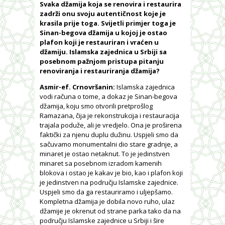
Svaka džamija koja se renovira i restaurira
zadrži onu svoju autentičnost koje je
krasila prije toga. Svijetli primjer toga je
Sinan-begova džamija u kojoj je ostao
plafon koji je restauriran i vraćen u
džamiju. Islamska zajednica u Srbiji sa
posebnom pažnjom pristupa pitanju
renoviranja i restauriranja džamija?
Asmir-ef. Crnovršanin:
Islamska zajednica
vodi računa o tome, a dokaz je Sinan-begova
džamija, koju smo otvorili pretprošlog
Ramazana, čija je rekonstrukcija i restauracija
trajala poduže, ali je vredjelo. Ona je proširena
faktički za njenu duplu dužinu. Uspjeli smo da
sačuvamo monumentalni dio stare gradnje, a
minaret je ostao netaknut. To je jedinstven
minaret sa posebnom izradom kamenih
blokova i ostao je kakav je bio, kao i plafon koji
je jedinstven na području Islamske zajednice.
Uspjeli smo da ga restauriramo i uljepšamo.
Kompletna džamija je dobila novo ruho, ulaz
džamije je okrenut od strane parka tako da na
području Islamske zajednice u Srbiji i šire