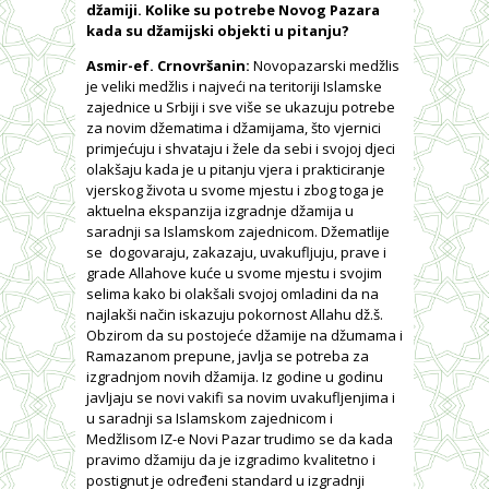
džamiji. Kolike su potrebe Novog Pazara
kada su džamijski objekti u pitanju?
Asmir-ef. Crnovršanin:
Novopazarski medžlis
je veliki medžlis i najveći na teritoriji Islamske
zajednice u Srbiji i sve više se ukazuju potrebe
za novim džematima i džamijama, što vjernici
primjećuju i shvataju i žele da sebi i svojoj djeci
olakšaju kada je u pitanju vjera i prakticiranje
vjerskog života u svome mjestu i zbog toga je
aktuelna ekspanzija izgradnje džamija u
saradnji sa Islamskom zajednicom. Džematlije
se dogovaraju, zakazaju, uvakufljuju, prave i
grade Allahove kuće u svome mjestu i svojim
selima kako bi olakšali svojoj omladini da na
najlakši način iskazuju pokornost Allahu dž.š.
Obzirom da su postojeće džamije na džumama i
Ramazanom prepune, javlja se potreba za
izgradnjom novih džamija. Iz godine u godinu
javljaju se novi vakifi sa novim uvakufljenjima i
u saradnji sa Islamskom zajednicom i
Medžlisom IZ-e Novi Pazar trudimo se da kada
pravimo džamiju da je izgradimo kvalitetno i
postignut je određeni standard u izgradnji