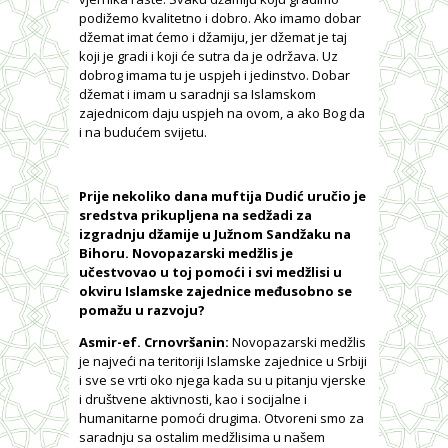
podižemo kvalitetno i dobro. Ako imamo dobar
džemat imat ćemo i džamiju, jer džemat je taj
koji je gradi i koji će sutra da je održava. Uz
dobrog imama tu je uspjeh i jedinstvo. Dobar
džemat i imam u saradnji sa Islamskom
zajednicom daju uspjeh na ovom, a ako Bog da
i na budućem svijetu.
Prije nekoliko dana muftija Dudić uručio je
sredstva prikupljena na sedžadi za
izgradnju džamije u Južnom Sandžaku na
Bihoru. Novopazarski medžlis je
učestvovao u toj pomoći i svi medžlisi u
okviru Islamske zajednice međusobno se
pomažu u razvoju?
Asmir-ef. Crnovršanin:
Novopazarski medžlis
je najveći na teritoriji Islamske zajednice u Srbiji
i sve se vrti oko njega kada su u pitanju vjerske
i društvene aktivnosti, kao i socijalne i
humanitarne pomoći drugima. Otvoreni smo za
saradnju sa ostalim medžlisima u našem