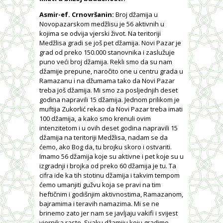
Asmir-ef. Crnovršanin:
Broj džamija u
Novopazarskom medžlisu je 56 aktivnih u
kojima se odvija vjerski život. Na teritoriji
Medžlisa gradi se još pet džamija. Novi Pazar je
grad od preko 150.000 stanovnika i zaslužuje
puno veći broj džamija. Rekli smo da su nam
džamije prepune, naročito one u centru grada u
Ramazanu i na džumama tako da Novi Pazar
treba još džamija. Mi smo za posljednjih deset
godina napravili 15 džamija. Jednom prilikom je
muftija Zukorlić rekao da Novi Pazar treba imati
100 džamija, a kako smo krenuli ovim
intenzitetom i u ovih deset godina napravili 15
džamija na teritoriji Medžlisa, nadam se da
ćemo, ako Bog da, tu brojku skoro i ostvariti.
Imamo 56 džamija koje su aktivne i pet koje su u
izgradnji i brojka od preko 60 džamija je tu. Ta
cifra ide ka tih stotinu džamija i takvim tempom
ćemo umanjiti gužvu koja se pravi na tim
heftičnim i godišnjim aktivnostima, Ramazanom,
bajramima i teravih namazima. Mi se ne
brinemo zato jer nam se javljaju vakifi i svijest
vjernika raste. Svaku džamiju koju gradimo