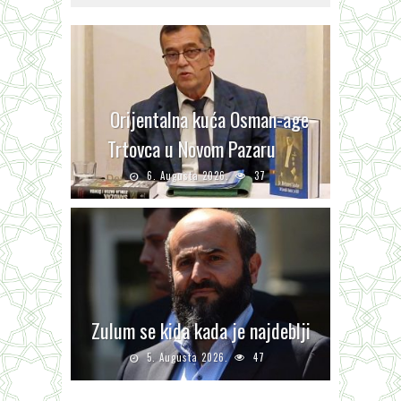
Orijentalna kuća Osman-age
Trtovca u Novom Pazaru
6. Augusta 2026.
37
Zulum se kida kada je najdeblji
5. Augusta 2026.
47