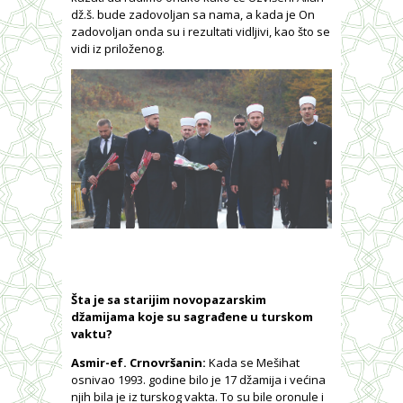
dž.š. bude zadovoljan sa nama, a kada je On
zadovoljan onda su i rezultati vidljivi, kao što se
vidi iz priloženog.
Šta je sa starijim novopazarskim
džamijama koje su sagrađene u turskom
vaktu?
Asmir-ef. Crnovršanin:
Kada se Mešihat
osnivao 1993. godine bilo je 17 džamija i većina
njih bila je iz turskog vakta. To su bile oronule i