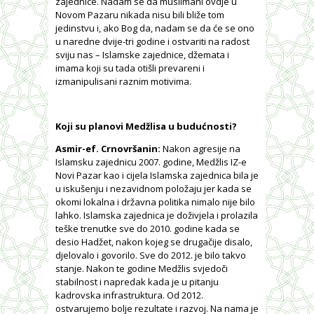
zajednice. Nadam se da muslimani ovdje u
Novom Pazaru nikada nisu bili bliže tom
jedinstvu i, ako Bog da, nadam se da će se ono
u naredne dvije-tri godine i ostvariti na radost
sviju nas – Islamske zajednice, džemata i
imama koji su tada otišli prevareni i
izmanipulisani raznim motivima.
Koji su planovi Medžlisa u budućnosti?
Asmir-ef. Crnovršanin:
Nakon agresije na
Islamsku zajednicu 2007. godine, Medžlis IZ-e
Novi Pazar kao i cijela Islamska zajednica bila je
u iskušenju i nezavidnom položaju jer kada se
okomi lokalna i državna politika nimalo nije bilo
lahko. Islamska zajednica je doživjela i prolazila
teške trenutke sve do 2010. godine kada se
desio Hadžet, nakon kojeg se drugačije disalo,
djelovalo i govorilo. Sve do 2012. je bilo takvo
stanje. Nakon te godine Medžlis svjedoči
stabilnost i napredak kada je u pitanju
kadrovska infrastruktura. Od 2012.
ostvarujemo bolje rezultate i razvoj. Na nama je