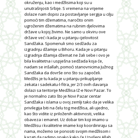
okruženju, kao i medžlisima koji su u
unutrašnjosti Srbije. S vremena na vrijeme
dolaze nam dopisi za postavljanje sergija u cilju
pomoći tim džematima, naročito onim
ugroženim džematima na rubnim djelovima
države u kojoj živimo. Ne samo u okviru ove
države već i kada je u pitanju cjelovitost
Sandžaka. Spomenuli smo sedžadu za
izgradnju džamije u Bihoru. Kada je u pitanju
izgradnja džamija džemat ne žali sebe i ovo je
bila kvalitetna i uspješna sedžada koja će,
nadam se inšallah, pomoći stanovnicima Južnog
Sandžaka da dovrše ono što su započeli.
Medžlis je tu kada je u pitanju prikupljanje
zekata i sadekatu-l-fitra, jer 2/3 ovih davanja
dolazi sa teritorije Medžlisa IZ-e Novi Pazar. To
je normalno zato što je Novi Pazar centar
Sandžaka i islama u ovoj zemlji tako da je velika
privilegija biti na čelu tog medžlisa, ali ujedno,
kao što vidite iz priloženih aktivnosti, velika
obaveza i emanet. Uz dobar tim koji imamo u
Medžlisu i kvalitetne imame koji koordiniraju sa
nama, možemo se ponositi svojim medžlisom i
kazati da radimo onako kako će Uzvišeni Allah