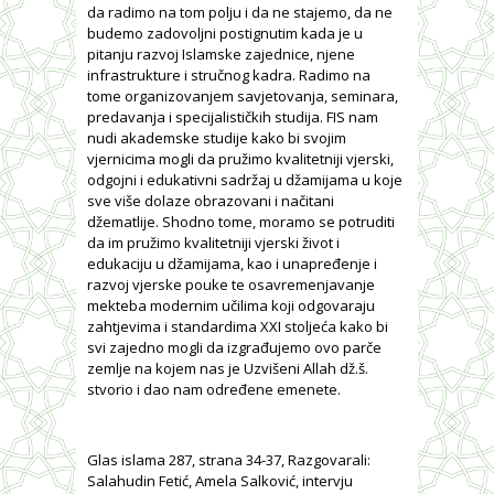
da radimo na tom polju i da ne stajemo, da ne
budemo zadovoljni postignutim kada je u
pitanju razvoj Islamske zajednice, njene
infrastrukture i stručnog kadra. Radimo na
tome organizovanjem savjetovanja, seminara,
predavanja i specijalističkih studija. FIS nam
nudi akademske studije kako bi svojim
vjernicima mogli da pružimo kvalitetniji vjerski,
odgojni i edukativni sadržaj u džamijama u koje
sve više dolaze obrazovani i načitani
džematlije. Shodno tome, moramo se potruditi
da im pružimo kvalitetniji vjerski život i
edukaciju u džamijama, kao i unapređenje i
razvoj vjerske pouke te osavremenjavanje
mekteba modernim učilima koji odgovaraju
zahtjevima i standardima XXI stoljeća kako bi
svi zajedno mogli da izgrađujemo ovo parče
zemlje na kojem nas je Uzvišeni Allah dž.š.
stvorio i dao nam određene emenete.
Glas islama 287, strana 34-37, Razgovarali:
Salahudin Fetić, Amela Salković, intervju