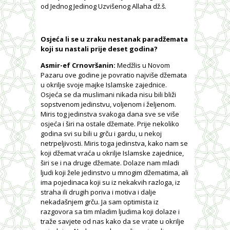
od Jednog Jedinog Uzvišenog Allaha dž.š.
Osjeća li se u zraku nestanak paradžemata
koji su nastali prije deset godina?
Asmir-ef Crnovršanin:
Medžlis u Novom
Pazaru ove godine je povratio najviše džemata
u okrilje svoje majke Islamske zajednice.
Osjeća se da muslimani nikada nisu bili bliži
sopstvenom jedinstvu, voljenom i željenom.
Miris tog jedinstva svakoga dana sve se više
osjeća i širi na ostale džemate. Prije nekoliko
godina svi su bili u grču i gardu, u nekoj
netrpeljivosti. Miris toga jedinstva, kako nam se
koji džemat vraća u okrilje Islamske zajednice,
širi se i na druge džemate. Dolaze nam mladi
ljudi koji žele jedinstvo u mnogim džematima, ali
ima pojedinaca koji su iz nekakvih razloga, iz
straha ili drugih poriva i motiva i dalje
nekadašnjem grču. Ja sam optimista iz
razgovora sa tim mladim ljudima koji dolaze i
traže savjete od nas kako da se vrate u okrilje