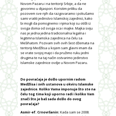
Novom Pazaru i na teritoriji Srbije, a da ne
govorimo u dijaspori. Koristim priliku da
pozovem sve njih da razgovaramo i pokušamo
sami vratiti jedinstvo Islamskoj zajednici, kako
bi mogli da pomognemo i njima koji su otišli iz
svoga doma od svoga oca i majke. Majka sviju
nas je jedna jedina tradicionalna legalna i
legitimna Islamska zajednica na čelu sa
Mešihatom. Pozivam svih ovih šest džemata na
teritoriji Medžlisa u kojem sam glavni imam da
se vrate svojoj majci i da pružimo ruku jedni
drugima te na taj način ostvarimo jedinstvo
Islamske zajednice ovdje u Novom Pazaru.
Do povraćaja je došlo upornim radom
Medžlisa i svih ustanova u okviru Islamske
zajednice. Koliko Vama imponuje što ste na
čelu tog tima koji uporno radi i koliko Vam
znači što je baš sada došlo do ovog
povraćaja?
Asmir-ef. Crnovršanin:
Kada sam se 2008.