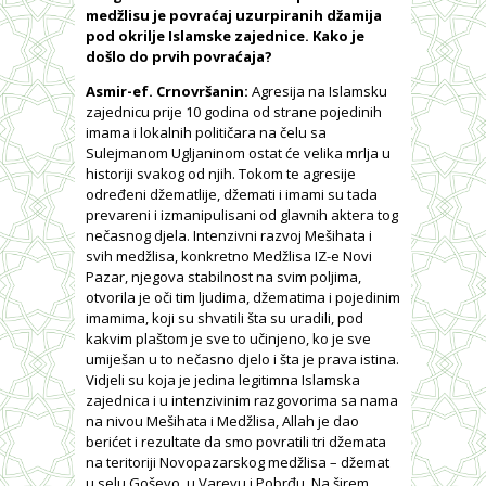
medžlisu je povraćaj uzurpiranih džamija
pod okrilje Islamske zajednice. Kako je
došlo do prvih povraćaja?
Asmir-ef. Crnovršanin:
Agresija na Islamsku
zajednicu prije 10 godina od strane pojedinih
imama i lokalnih političara na čelu sa
Sulejmanom Ugljaninom ostat će velika mrlja u
historiji svakog od njih. Tokom te agresije
određeni džematlije, džemati i imami su tada
prevareni i izmanipulisani od glavnih aktera tog
nečasnog djela. Intenzivni razvoj Mešihata i
svih medžlisa, konkretno Medžlisa IZ-e Novi
Pazar, njegova stabilnost na svim poljima,
otvorila je oči tim ljudima, džematima i pojedinim
imamima, koji su shvatili šta su uradili, pod
kakvim plaštom je sve to učinjeno, ko je sve
umiješan u to nečasno djelo i šta je prava istina.
Vidjeli su koja je jedina legitimna Islamska
zajednica i u intenzivinim razgovorima sa nama
na nivou Mešihata i Medžlisa, Allah je dao
berićet i rezultate da smo povratili tri džemata
na teritoriji Novopazarskog medžlisa – džemat
u selu Goševo, u Varevu i Pobrđu. Na širem