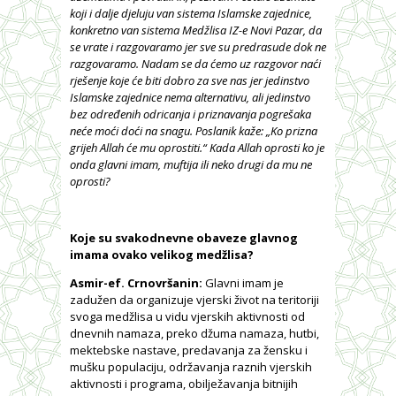
koji i dalje djeluju van sistema Islamske zajednice,
konkretno van sistema Medžlisa IZ-e Novi Pazar, da
se vrate i razgovaramo jer sve su predrasude dok ne
razgovaramo. Nadam se da ćemo uz razgovor naći
rješenje koje će biti dobro za sve nas jer jedinstvo
Islamske zajednice nema alternativu, ali jedinstvo
bez određenih odricanja i priznavanja pogrešaka
neće moći doći na snagu. Poslanik kaže: „Ko prizna
grijeh Allah će mu oprostiti.“ Kada Allah oprosti ko je
onda glavni imam, muftija ili neko drugi da mu ne
oprosti?
Koje su svakodnevne obaveze glavnog
imama ovako velikog medžlisa?
Asmir-ef. Crnovršanin:
Glavni imam je
zadužen da organizuje vjerski život na teritoriji
svoga medžlisa u vidu vjerskih aktivnosti od
dnevnih namaza, preko džuma namaza, hutbi,
mektebske nastave, predavanja za žensku i
mušku populaciju, održavanja raznih vjerskih
aktivnosti i programa, obilježavanja bitnijih