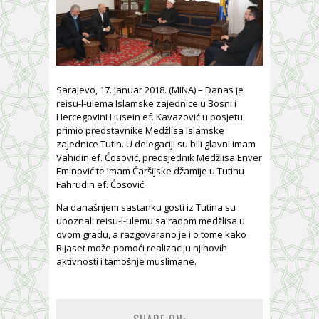
Sarajevo, 17. januar 2018. (MINA) – Danas je
reisu-l-ulema Islamske zajednice u Bosni i
Hercegovini Husein ef. Kavazović u posjetu
primio predstavnike Medžlisa Islamske
zajednice Tutin. U delegaciji su bili glavni imam
Vahidin ef. Ćosović, predsjednik Medžlisa Enver
Eminović te imam Čaršijske džamije u Tutinu
Fahrudin ef. Ćosović.
Na današnjem sastanku gosti iz Tutina su
upoznali reisu-l-ulemu sa radom medžlisa u
ovom gradu, a razgovarano je i o tome kako
Rijaset može pomoći realizaciju njihovih
aktivnosti i tamošnje muslimane.