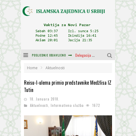
POSLJEDNJE OBJAVLJENO
Delegacija IZ-e na godišnjici bitke kod Petrovaradina
Zulum se kida kada je najdeblji
Home
Aktuelnosti
Plodovi znanja i mudrosti (8. Dio)
Reisu-l-ulema primio predstavnike Medžlisa IZ
Tutin
Muftija Dudić: Mir, pravda i suživot nemaju alternativu
18. Januara 2018.
Mešihat IZ-e u Srbiji i CHR Hajrat donirali obuću i odjeću za džemat u Kragujevcu
Aktuelnosti
,
Informativna služba
1672
Orijentalna kuća Osman-age Trtovca u Novom Pazaru