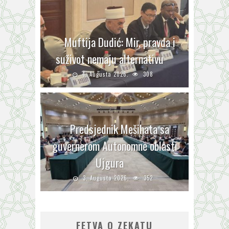
Muftija Dudić: Mir, pravda i
suživot nemaju alternativu
4. Augusta 2026.
308
Predsjednik Mešihata sa
guvernerom Autonomne oblasti
Ujgura
3. Augusta 2026.
352
FETVA O ZEKATU