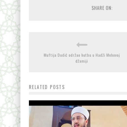
SHARE ON:
Muftija Dudić održao hutbu u Hadži Mehovoj
džamiji
RELATED POSTS