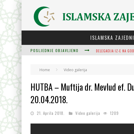
ISLAMSKA ZAJEDN
POSLJEDNJE OBJAVLJENO
ZULUM SE KIDA KADA JE
Home
Video galerija
PLODOVI ZNANJA I MUDR
HUTBA – Muftija dr. Mevlud ef. D
20.04.2018.
21. Aprila 2018.
Video galerija
1209