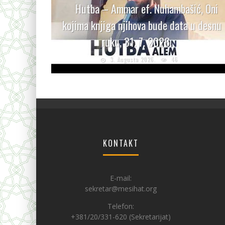
Hutba – Ammar ef. Nuhambašić, Oni
kojima knjiga njihova bude data u desnu
ruku, 31. 7. 2026.
3. Augusta 2026.
46
KONTAKT
E-mail:
sekretar@mesihat.org
Telefon:
+381/20/331-620 (Sekretarijat)