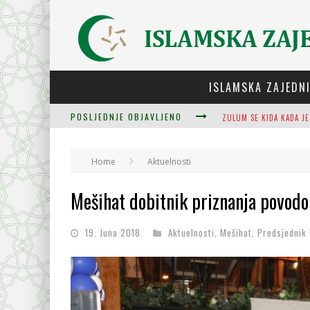
ISLAMSKA ZAJEDN
POSLJEDNJE OBJAVLJENO
PLODOVI ZNANJA I MUDR
Home
Aktuelnosti
Mešihat dobitnik priznanja povod
CJELOVITOST PRIJENOS
19. Juna 2018.
Aktuelnosti
,
Mešihat
,
Predsjednik
ZULUM SE KIDA KADA JE