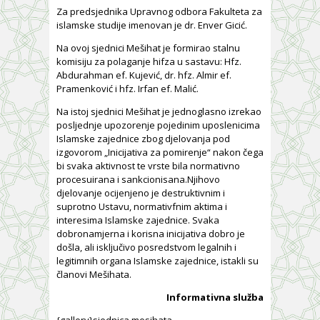
Za predsjednika Upravnog odbora Fakulteta za
islamske studije imenovan je dr. Enver Gicić.
Na ovoj sjednici Mešihat je formirao stalnu
komisiju za polaganje hifza u sastavu: Hfz.
Abdurahman ef. Kujević, dr. hfz. Almir ef.
Pramenković i hfz. Irfan ef. Malić.
Na istoj sjednici Mešihat je jednoglasno izrekao
posljednje upozorenje pojedinim uposlenicima
Islamske zajednice zbog djelovanja pod
izgovorom „Inicijativa za pomirenje“ nakon čega
bi svaka aktivnost te vrste bila normativno
procesuirana i sankcionisana.Njihovo
djelovanje ocijenjeno je destruktivnim i
suprotno Ustavu, normativfnim aktima i
interesima Islamske zajednice. Svaka
dobronamjerna i korisna inicijativa dobro je
došla, ali isključivo posredstvom legalnih i
legitimnih organa Islamske zajednice, istakli su
članovi Mešihata.
Informativna služba
{gallery}sjednica mesihata –