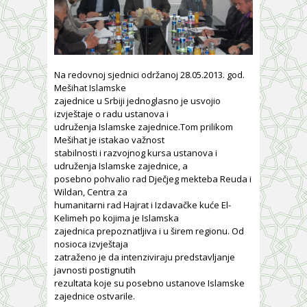
Na redovnoj sjednici održanoj 28.05.2013. god.
Mešihat Islamske
zajednice u Srbiji jednoglasno je usvojio
izvještaje o radu ustanova i
udruženja Islamske zajednice.Tom prilikom
Mešihat je istakao važnost
stabilnosti i razvojnog kursa ustanova i
udruženja Islamske zajednice, a
posebno pohvalio rad Dječjeg mekteba Reuda i
Wildan, Centra za
humanitarni rad Hajrat i Izdavačke kuće El-
Kelimeh po kojima je Islamska
zajednica prepoznatljiva i u širem regionu. Od
nosioca izvještaja
zatraženo je da intenziviraju predstavljanje
javnosti postignutih
rezultata koje su posebno ustanove Islamske
zajednice ostvarile.