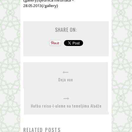
28.05.2013{/gallery}
SHARE ON:
Deja vue
Hutba reisu-l-uleme na temeljima Aladže
RELATED POSTS