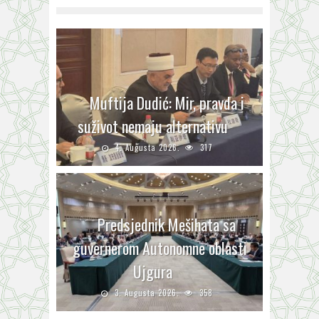
Muftija Dudić: Mir, pravda i
suživot nemaju alternativu
4. Augusta 2026.
317
Predsjednik Mešihata sa
guvernerom Autonomne oblasti
Ujgura
3. Augusta 2026.
358