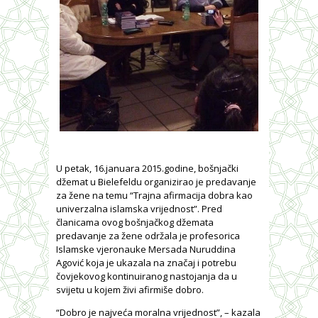
U petak, 16.januara 2015.godine, bošnjački
džemat u Bielefeldu organizirao je predavanje
za žene na temu “Trajna afirmacija dobra kao
univerzalna islamska vrijednost”. Pred
članicama ovog bošnjačkog džemata
predavanje za žene održala je profesorica
Islamske vjeronauke Mersada Nuruddina
Agović koja je ukazala na značaj i potrebu
čovjekovog kontinuiranog nastojanja da u
svijetu u kojem živi afirmiše dobro.
“Dobro je najveća moralna vrijednost”, – kazala