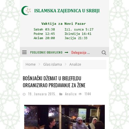
POSLJEDNJE OBJAVLJENO
Delegacija IZ-e na godišnjici bitke kod Petrovaradina
Zulum se kida kada je najdeblji
Home
Glas islama
Analize
Plodovi znanja i mudrosti (8. Dio)
BOŠNJAČKI DŽEMAT U BIELEFELDU
ORGANIZIRAO PREDAVANJE ZA ŽENE
Muftija Dudić: Mir, pravda i suživot nemaju alternativu
19. Januara 2015.
Analize
1144
Mešihat IZ-e u Srbiji i CHR Hajrat donirali obuću i odjeću za džemat u Kragujevcu
Orijentalna kuća Osman-age Trtovca u Novom Pazaru