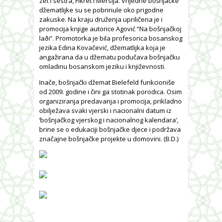
zet i sestra, Fikret i Mersija. Vrijedne bošnjačke
džematlijke su se pobrinule oko prigodne
zakuske. Na kraju druženja upriličena je i
promocija knjige autorice Agović “Na bošnjačkoj
laði”. Promotorka je bila profesorica bosanskog
jezika Edina Kovačević, džematlijka koja je
angažirana da u džematu podučava bošnjačku
omladinu bosanskom jeziku i književnosti.
Inače, bošnjački džemat Bielefeld funkcioniše
od 2009. godine i čini ga stotinak porodica. Osim
organiziranja predavanja i promocija, prikladno
obilježava svaki vjerski i nacionalni datum iz
‘bošnjačkog vjerskog i nacionalnog kalendara’,
brine se o edukaciji bošnjačke djece i podržava
značajne bošnjačke projekte u domovini. (B.D.)