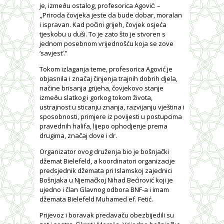
je, izmeðu ostalog, profesorica Agović: –
,,Priroda čovjeka jeste da bude dobar, moralan
i ispravan. Kad počini grijeh, čovjek osjeća
tjeskobu u duši. To je zato što je stvoren s
jednom posebnom vrijednošću koja se zove
‘savjest’.”
Tokom izlaganja teme, profesorica Agović je
objasnila i značaj činjenja trajnih dobrih djela,
načine brisanja grijeha, čovjekovo stanje
izmeðu slatkog i gorkog tokom života,
ustrajnost u sticanju znanja, razvijanju vještina i
sposobnosti, primjere iz povijesti u postupcima
pravednih halifa, lijepo ophodjenje prema
drugima, značaj dove i dr.
Organizator ovog druženja bio je bošnjački
džemat Bielefeld, a koordinatori organizacije
predsjednik džemata pri Islamskoj zajednici
Bošnjaka u Njemačkoj Nihad Bećirović koji je
ujedno i član Glavnog odbora BNF-a i imam
džemata Bielefeld Muhamed ef. Fetić.
Prijevoz i boravak predavaču obezbijedili su