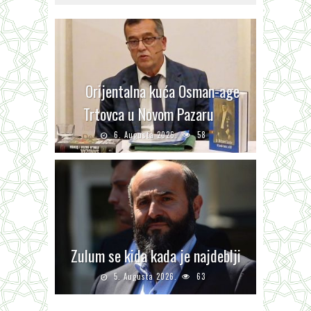
Orijentalna kuća Osman-age
Trtovca u Novom Pazaru
6. Augusta 2026.
58
Zulum se kida kada je najdeblji
5. Augusta 2026.
63