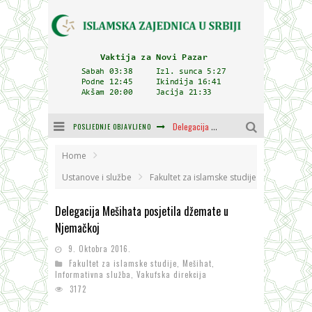
POSLJEDNJE OBJAVLJENO
Delegacija IZ-e na godišnjici bitke kod Petrovaradina
Zulum se kida kada je najdeblji
Home
Ustanove i službe
Fakultet za islamske studije
Plodovi znanja i mudrosti (8. Dio)
Delegacija Mešihata posjetila džemate u
Muftija Dudić: Mir, pravda i suživot nemaju alternativu
Njemačkoj
Mešihat IZ-e u Srbiji i CHR Hajrat donirali obuću i odjeću za džemat u Kragujevcu
9. Oktobra 2016.
Orijentalna kuća Osman-age Trtovca u Novom Pazaru
Fakultet za islamske studije
,
Mešihat
,
Informativna služba
,
Vakufska direkcija
3172