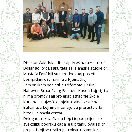
Direktor Vakufske direkcije Mešihata Admir ef.
Doljanac i prof. Fakulteta za islamske studije dr.
Mustafa Fetić bili su u trodnevnoj posjeti
bošnjačkim džematima u Njemačkoj.
Tom prilikom posjetili su džemate: Berlin,
Hanover, Braunšvaig, Bremen, Kasel i Lajpcig i u
njima promovisali projekat izgradnje Škole
Kur'ana – najvećeg objekta takve vrste na
Balkanu, a koji ima intenciju da preraste vrlo
brzo u islamski centar.
Delegacija je naišla na lijep i topao prijem, te
svekoliku podršku kada je u pitanju ovaj i slični
projekti koji se realizuju u okviru Islamske