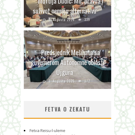
Muftija Dudić: Mir, pravda i
suživot nemaju alternativu
4. Augusta 2026.
339
Predsjednik Mešihata sa
guvernerom Autonomne oblasti
Ujgura
3. Augusta 2026.
372
FETVA O ZEKATU
Fetva Reisu-l-uleme