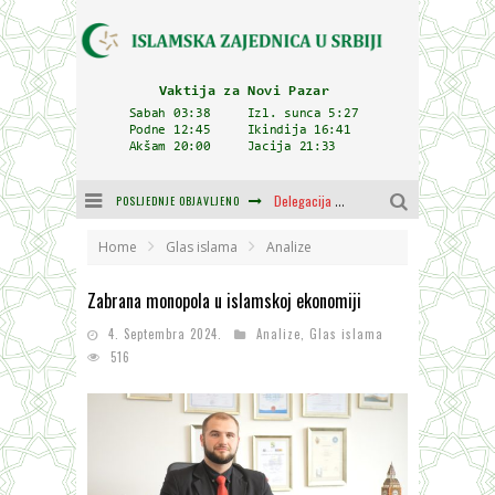
POSLJEDNJE OBJAVLJENO
Delegacija IZ-e na godišnjici bitke kod Petrovaradina
Zulum se kida kada je najdeblji
Home
Glas islama
Analize
Plodovi znanja i mudrosti (8. Dio)
Zabrana monopola u islamskoj ekonomiji
Muftija Dudić: Mir, pravda i suživot nemaju alternativu
4. Septembra 2024.
Analize
,
Glas islama
516
Mešihat IZ-e u Srbiji i CHR Hajrat donirali obuću i odjeću za džemat u Kragujevcu
Orijentalna kuća Osman-age Trtovca u Novom Pazaru