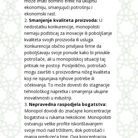
može imati domino efekt na ukupnu
ekonomiju, smanjujući potrošnju i
ekonomski rast.
Smanjenje kvaliteta proizvoda:
U
nedostatku konkurencije, monopolisti
nemaju podsticaj za inovacije ili poboljšanje
kvaliteta svojih proizvoda ili usluga.
Konkurencija obično prisiljava firme da
poboljšavaju svoje ponude kako bi privukle
potrošače, ali u monopolskoj situaciji taj
pritisak ne postoji. Posljedično, potrošači
mogu završiti s proizvodima nižeg kvaliteta
koji ne ispunjava njihove potrebe ili
očekivanja. To može dovesti do stagnacije
tehnološkog napretka i smanjenja ukupne
inovativnosti u industriji.
Nepravedna raspodjela bogatstva:
Monopol dovodi do značajne koncentracije
bogatstva u rukama nekolicine. Monopolisti
ostvaruju velike profite iskorištavanjem
svoje moći nad tržištem, dok potrošači i
manja preduzeća trpe. Ova koncentracija