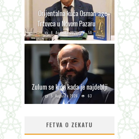
Orijentalna kuća Osman-age
Trtovca u Novom Pazaru
6. Augusta 2026.
58
Zulum se kida kada je najdeblji
5. Augusta 2026.
63
FETVA O ZEKATU