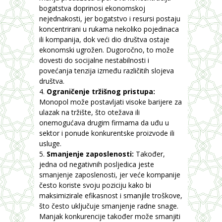
bogatstva doprinosi ekonomskoj
nejednakosti, jer bogatstvo i resursi postaju
koncentrirani u rukama nekoliko pojedinaca
ili kompanija, dok veći dio društva ostaje
ekonomski ugrožen. Dugoročno, to može
dovesti do socijalne nestabilnosti i
povećanja tenzija između različitih slojeva
društva.
Ograničenje tržišnog pristupa:
Monopol može postavljati visoke barijere za
ulazak na tržište, što otežava ili
onemogućava drugim firmama da uđu u
sektor i ponude konkurentske proizvode ili
usluge.
Smanjenje zaposlenosti:
Također,
jedna od negativnih posljedica jeste
smanjenje zaposlenosti, jer veće kompanije
često koriste svoju poziciju kako bi
maksimizirale efikasnost i smanjile troškove,
što često uključuje smanjenje radne snage.
Manjak konkurencije također može smanjiti