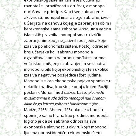
ekonomskog sistema. Islam teži očuvanju
ravnoteže i pravičnosti u društvu, a monopol
narušava te principe. Kao i sve zabranjene
aktivnosti, monopol ima razloge zabrane, izvor
u Šerijatu na osnovu kojeg je zabranjen i obim i
karakteristike same zabrane. Apsolutna većina
islamskih pravnika monopol smatra izričito
zabranjenim zbog negativnih posljedica koje
izaziva po ekonomski sistem. Postoji određeni
broj učenjaka koji zabranu monopola
ograničava samo na hranu, međutim, prema
većinskom mišljenju, zabranjenim se smatra
monopol u bilo kojoj ekonomskoj sferi ukoliko
izaziva negativne posljedice i šteti ljudima.
Monopol se kao ekonomska pojava spominje u
nekoliko hadisa, kao što je onaj u kojem Božiji
poslanik Muhammed s.a.v.s. kaže:
„Ko među
muslimanima bude držao monopol nad hranom,
Allah će ga kazniti gubom i bankrotom.“
(Ibn
Madže, 2155 i Ahmed, 135) Iako se u hadisu
spominje samo hrana kao predmet monopola,
logično je da se zabrana odnosi na sve
ekonomske aktivnosti u okviru kojih monopol
ljudima nanosi identičnu ekonomsku štetu.