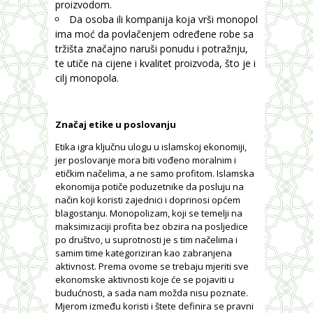
proizvodom.
Da osoba ili kompanija koja vrši monopol
ima moć da povlačenjem određene robe sa
tržišta značajno naruši ponudu i potražnju,
te utiče na cijene i kvalitet proizvoda, što je i
cilj monopola.
Značaj etike u poslovanju
Etika igra ključnu ulogu u islamskoj ekonomiji,
jer poslovanje mora biti vođeno moralnim i
etičkim načelima, a ne samo profitom. Islamska
ekonomija potiče poduzetnike da posluju na
način koji koristi zajednici i doprinosi općem
blagostanju. Monopolizam, koji se temelji na
maksimizaciji profita bez obzira na posljedice
po društvo, u suprotnosti je s tim načelima i
samim time kategoriziran kao zabranjena
aktivnost. Prema ovome se trebaju mjeriti sve
ekonomske aktivnosti koje će se pojaviti u
budućnosti, a sada nam možda nisu poznate.
Mjerom između koristi i štete definira se pravni