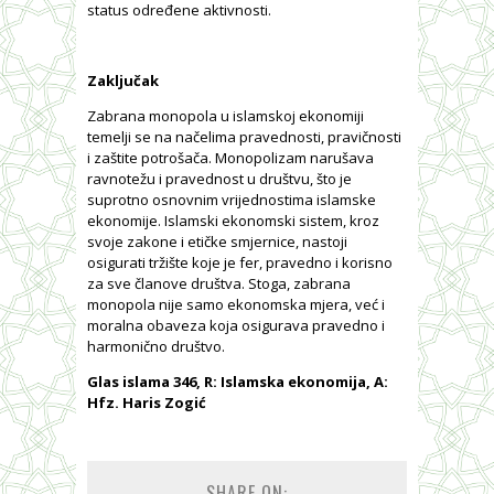
status određene aktivnosti.
Zaključak
Zabrana monopola u islamskoj ekonomiji
temelji se na načelima pravednosti, pravičnosti
i zaštite potrošača. Monopolizam narušava
ravnotežu i pravednost u društvu, što je
suprotno osnovnim vrijednostima islamske
ekonomije. Islamski ekonomski sistem, kroz
svoje zakone i etičke smjernice, nastoji
osigurati tržište koje je fer, pravedno i korisno
za sve članove društva. Stoga, zabrana
monopola nije samo ekonomska mjera, već i
moralna obaveza koja osigurava pravedno i
harmonično društvo.
Glas islama 346, R: Islamska ekonomija,
A:
Hfz. Haris Zogić
SHARE ON: